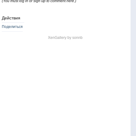
(You must log in or sign up to comment here.)
Действия
Поделиться
XenGallery by
sonnb