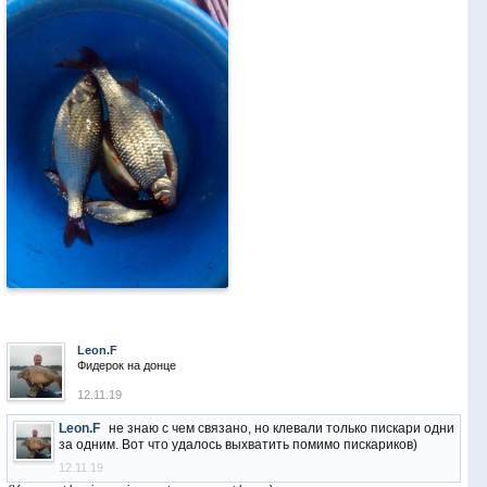
Leon.F
Фидерок на донце
12.11.19
Leon.F
не знаю с чем связано, но клевали только пискари одни
за одним. Вот что удалось выхватить помимо пискариков)
12.11.19