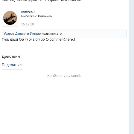
Пока ещё нет ни одной фотографии в этом альбоме.
ramzes 3
Рыбалка с Ромычем
15.12.18
Усаров Даниил
и
Ингвар
нравится это.
(You must log in or sign up to comment here.)
Действия
Поделиться
XenGallery by
sonnb