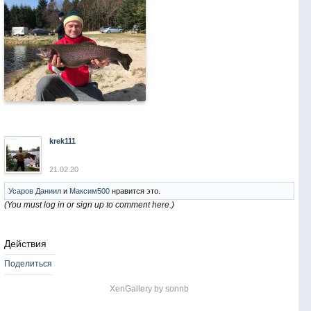
krek111
21.02.20
Усаров Даниил
и
Максим500
нравится это.
(You must log in or sign up to comment here.)
Действия
Поделиться
XenGallery by
sonnb