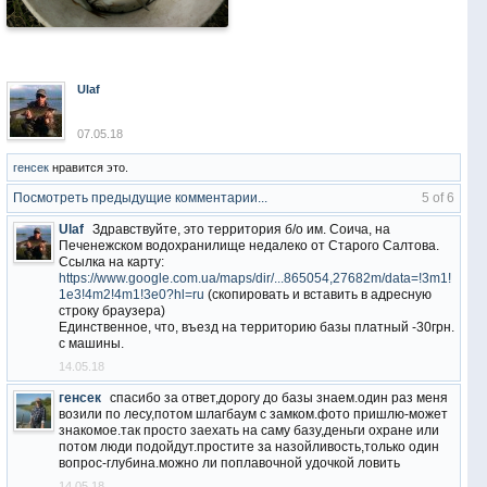
Ulaf
07.05.18
генсек
нравится это.
Посмотреть предыдущие комментарии...
5 of 6
Ulaf
Здравствуйте, это территория б/о им. Соича, на
Печенежском водохранилище недалеко от Старого Салтова.
Ссылка на карту:
https://www.google.com.ua/maps/dir/...865054,27682m/data=!3m1!
1e3!4m2!4m1!3e0?hl=ru
(скопировать и вставить в адресную
строку браузера)
Единственное, что, въезд на территорию базы платный -30грн.
с машины.
14.05.18
генсек
спасибо за ответ,дорогу до базы знаем.один раз меня
возили по лесу,потом шлагбаум с замком.фото пришлю-может
знакомое.так просто заехать на саму базу,деньги охране или
потом люди подойдут.простите за назойливость,только один
вопрос-глубина.можно ли поплавочной удочкой ловить
14.05.18