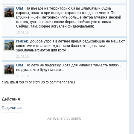
Ulaf
На въезде на территорию базы шлагбаум и будка
охраны, оплата при въезде, охранник всегда на месте. По
глубине: - 6-ти метровкой чуть больше метра глубина, весной
плотва, густера стоит возле берега, сейчас уже отошла.
Сейчас, там, скорее актуален фидер/дальняк.
15.05.18
генсек
доброе утро!а в летнее время отдыхающие не мешают
советами и плаванием,все таки база.хотя цены там
заоблачные/смотря для кого/
21.05.18
Ulaf
По лету не подскажу. Хотя для купания там есть пляжи,
не думаю что будут мешать.
21.05.18
(You must log in or sign up to comment here.)
Действия
Поделиться
XenGallery by
sonnb