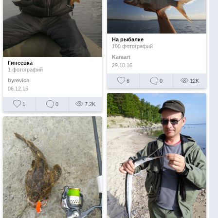
На рыбалке
108 фотографий
Karaart
Гинеевка
29.10.16
1 фотографий
byrevich
6
0
12K
06.12.15
1
0
7.2K