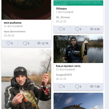
Обзоры
1 фотографий
Sh_Roman
30.12.15
моя рыбалка
11 фотографий
0
0
6.5K
юра филоненко
25.09.18
0
0
12.7K
Как,я провел лето.
21 фотографий
Андрей1972
26.12.15
0
0
7.5K