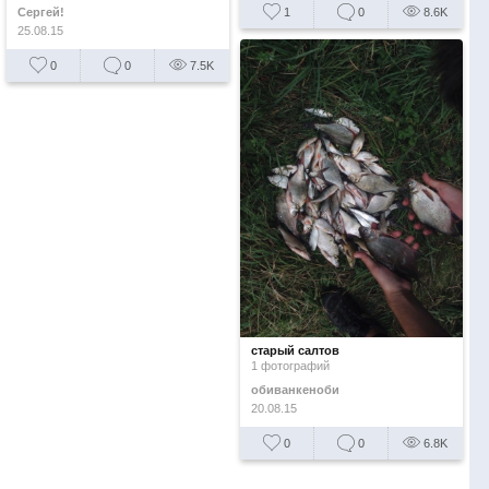
Сергей!
1
0
8.6K
25.08.15
0
0
7.5K
старый салтов
1 фотографий
обиванкеноби
20.08.15
0
0
6.8K