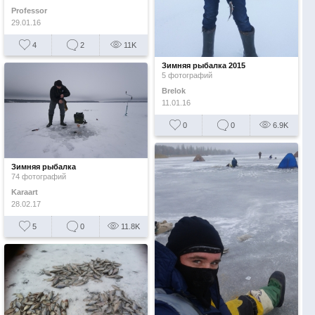
Professor
29.01.16
4
2
11K
Зимняя рыбалка 2015
5 фотографий
Brelok
11.01.16
0
0
6.9K
Зимняя рыбалка
74 фотографий
Karaart
28.02.17
5
0
11.8K