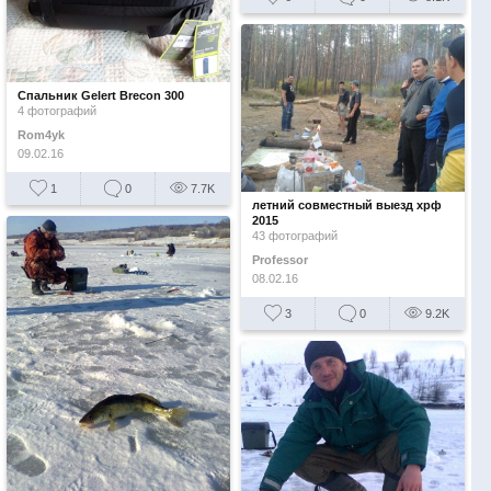
Спальник Gelert Brecon 300
4 фотографий
Rom4yk
09.02.16
1
0
7.7K
летний совместный выезд хрф
2015
43 фотографий
Professor
08.02.16
3
0
9.2K