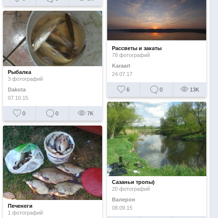
Рассветы и закаты
78 фотографий
Karaart
Рыбалка
24.07.17
3 фотографий
Dakota
6
0
13K
07.10.15
0
0
7K
Сазаньи тропы)
20 фотографий
Валерон
Печенеги
08.09.15
1 фотографий