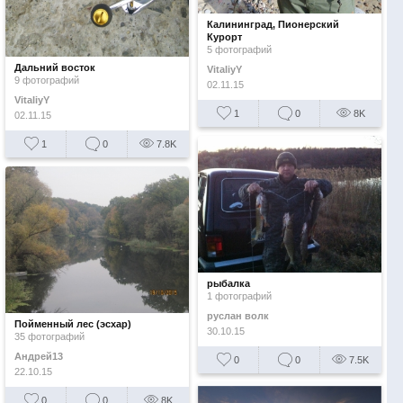
Калининград, Пионерский
Курорт
5 фотографий
Дальний восток
VitaliyY
9 фотографий
02.11.15
VitaliyY
1
0
8K
02.11.15
1
0
7.8K
рыбалка
1 фотографий
руслан волк
Пойменный лес (эсхар)
30.10.15
35 фотографий
Андрей13
0
0
7.5K
22.10.15
0
0
8K