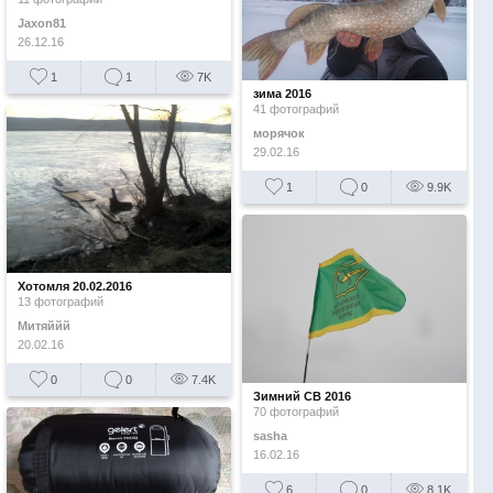
Jaxon81
26.12.16
1
1
7K
зима 2016
41 фотографий
морячoк
29.02.16
1
0
9.9K
Хотомля 20.02.2016
13 фотографий
Митяййй
20.02.16
0
0
7.4K
Зимний СВ 2016
70 фотографий
sasha
16.02.16
6
0
8.1K