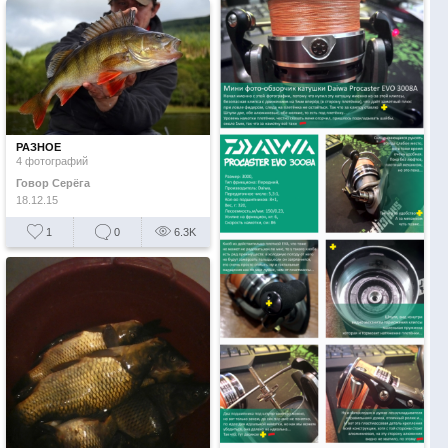
РАЗНОЕ
4 фотографий
Говор Серёга
18.12.15
1
0
6.3K