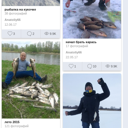
рыбалка на кукочке
38 фотографий
Anatoliy66
12.06.17
3
2
9.9K
начал брать карась
17 фотографий
Anatoliy66
22.05.17
1
10
9.9K
лето 2015
121 фотографий