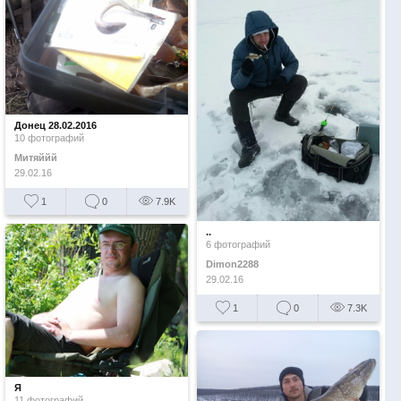
Донец 28.02.2016
10 фотографий
Митяййй
29.02.16
1
0
7.9K
..
6 фотографий
Dimon2288
29.02.16
1
0
7.3K
Я
11 фотографий