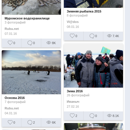
Зимняя рыбалка 2015
8 фотографий
Муромское водохранилище
Vl@dos
3 фотографий
08.01.16
Rubu.net
07.01.16
0
0
7.4K
0
0
8K
Зима 2016
26 фотографий
Основа 2016
Иваныч
7 фотографий
27.02.16
Rubu.net
04.01.16
2
0
8.1K
0
2
6K