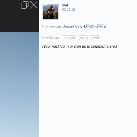
ВОЙТИ ИЛИ ЗАРЕГИСТРИРОВАТЬСЯ
Последние сообщения
Обратная связь
Помощь
Главная
Вверх
Ulaf
02.05.18
Условия и правила
При помощи
Doogee Us}yހBSО qց
Настройки:
1/1508s
ƒ/2.2
3 mm
(You must log in or sign up to comment here.)
БАРАХОЛКА