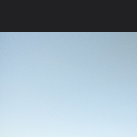
Russian (RU)
Последние сообщения
Xenforo skin
by
Xenfocus
Forum software by XenForo™
©2010-2017 XenForo Ltd.
ФОРУМ
СТАТЬИ
ГАЛЕРЕЯ
МЕДИА
ПОЛЬЗО
Просмотр
Местоположение
Фотокамеры
Tags Cloud
Форум
Галерея
1.05.2018 Ст. Салтов