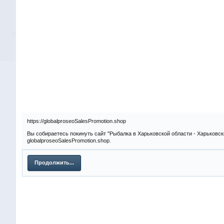
https://globalproseoSalesPromotion.shop
Вы собираетесь покинуть сайт "Рыбалка в Харьковской области - Харьковск
globalproseoSalesPromotion.shop.
Продолжить...