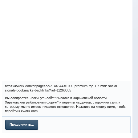
https://kwork.com/offpageseo/21445443/1000-premium-top-1-tumblr-social-
signals-bookmarks-backlinks?ref=11268055
Вы собираетесь покинуть сайт "Рыбалка в Харьковской области -
Харьковский рыболовный форум" и перейти на другой, сторонний сайт, к
которому мы не имеем никакого отношения. Нажмите на кнопку ниже, чтобы
перейти к kwork.com.
Продолжить...