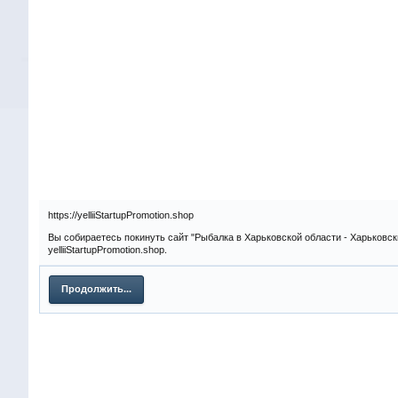
https://yelliiStartupPromotion.shop
Вы собираетесь покинуть сайт "Рыбалка в Харьковской области - Харьковск
yelliiStartupPromotion.shop.
Продолжить...