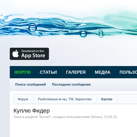
ФОРУМ
СТАТЬИ
ГАЛЕРЕЯ
МЕДИА
ПОЛЬЗ
Поиск сообщений
Последние сообщения
Форум
Рыболовные м-ны, ТМ, барахолка
Куплю
Куплю Фидер
Тема в разделе "
Куплю
", создана пользователем
Dimaxa
,
13.06.16
.