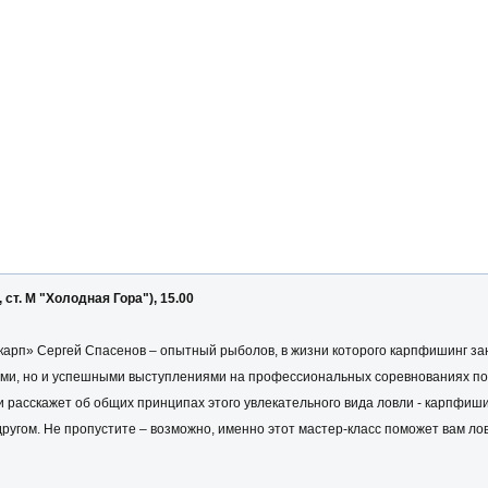
 ст. М "Холодная Гора"), 15.00
карп» Сергей Спасенов – опытный рыболов, в жизни которого карпфишинг зан
ми, но и успешными выступлениями на профессиональных соревнованиях по 
 расскажет об общих принципах этого увлекательного вида ловли - карпфишин
другом. Не пропустите – возможно, именно этот мастер-класс поможет вам ло