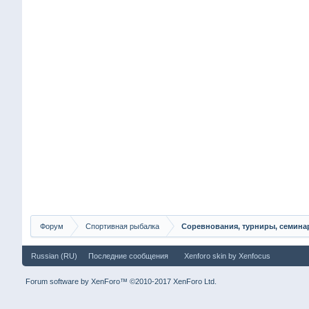
Форум
Спортивная рыбалка
Соревнования, турниры, семин
Russian (RU)
Последние сообщения
Xenforo skin
by
Xenfocus
Forum software by XenForo™
©2010-2017 XenForo Ltd.