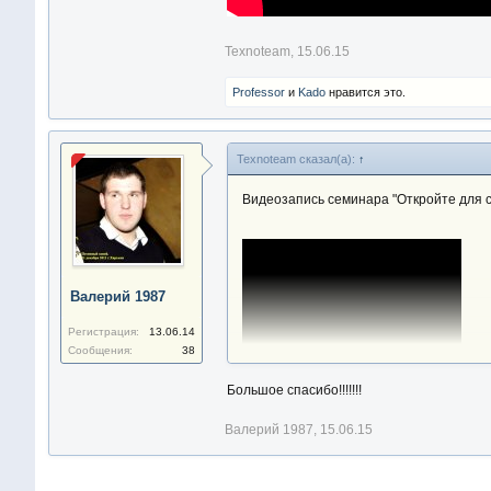
Texnoteam
,
15.06.15
Professor
и
Kado
нравится это.
Texnoteam сказал(а):
↑
Видеозапись семинара "Откройте для се
Валерий 1987
Регистрация:
13.06.14
Сообщения:
38
Большое спасибо!!!!!!!
Валерий 1987
,
15.06.15