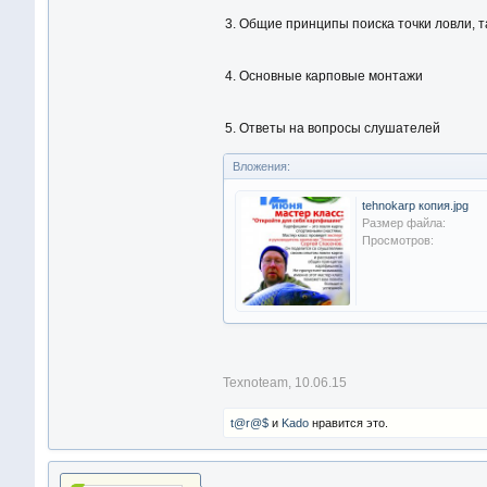
3. Общие принципы поиска точки ловли, 
4. Основные карповые монтажи
5. Ответы на вопросы слушателей
Вложения:
tehnokarp копия.jpg
Размер файла:
Просмотров:
Texnoteam
,
10.06.15
t@r@$
и
Kado
нравится это.