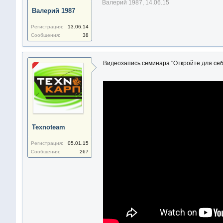
Валерий 1987
,
14.06.15
Валерий 1987
Регистрация:
13.06.14
Сообщения:
38
Видеозапись семинара "Откройте для себя
Texnoteam
Регистрация:
05.01.15
Сообщения:
267