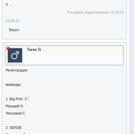
3. ...
Последнее редактирование:
01.09.15
13.08.15
Вверх
Taras G
Регистрация:
команды:
1. Big Fish -1":
Реуцкий А.
Чесноков С.
2. SENSE