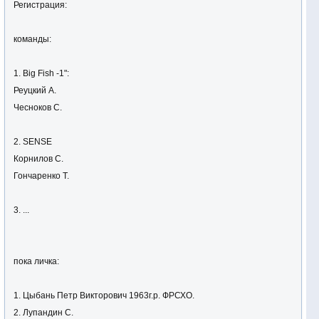
Регистрация:
команды:
1. Big Fish -1":
Реуцкий А.
Чесноков С.
2. SENSE
Корнилов С.
Гончаренко Т.
3. ...
пока личка:
1. Цыбань Петр Викторович 1963г.р. ФРСХО.
2. Лупандин С.