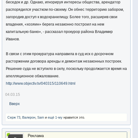
беседок и др. Однако, игнорируя интересы общества, арендатор
распорядился участком по-своему. Он обнес территорию забором,
загородив доступ к водохранилищу. Более того, расширив свои
владения, «хозяин» берега незаконно построил на нем
капитальную баню», - рассказал прокурор района Владимир
Иванов.
В связи с этим прокуратура направила в суд иск о досрочном
расторжении договора аренды и демонтаж незаконных построек.
Решение суда не вступило в силу, поскольку продолжается время на
апелляционное обжалование.
http://www.objectiv.tv/040315/110649.html
04.03.15
Вверх
Серж 73
,
Валерон
,
Sam
и
ещё 1-му
нравится это.
Реклама