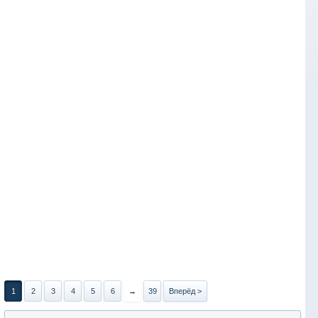
1
2
3
4
5
6
→
39
Вперёд >