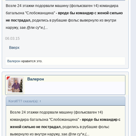
Возле 24 этажки подорвали машину (фольксваген т4) командира
батальона "Слобожанщина"
- вроде бы командир с женой сильно
не пострадал,
родились в рубашке фольс вывернуло из внутри
наружу, зае.@ли су*и,(...
06.03.15
Вверх
Валерон
нравится это.
Валерон
Koroll777 сказал(а):
↑
Возле 24 этажки подорвали машину (фольксваген т4)
командира батальона "Слобожанщина"
- вроде бы командир с
женой сильно не пострадал,
родились в рубашке фольс
вывернуло из внутри наружу, зае.@ли су*и,(...