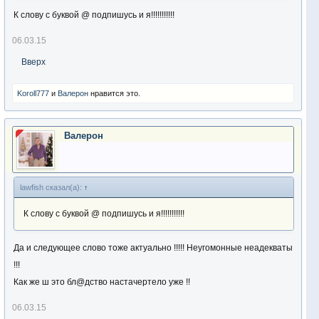
К слову с буквой @ подпишусь и я!!!!!!!!!!!
06.03.15
Вверх
Koroll777
и
Валерон
нравится это.
Валерон
lawfish сказал(а):
↑
К слову с буквой @ подпишусь и я!!!!!!!!!!!
Да и следующее слово тоже актуально !!!!! Неугомонные неадекваты
!!!
Как же ш это бл@дство настачертело уже !!
06.03.15