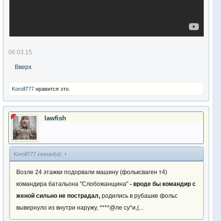
06.03.15
Вверх
Koroll777
нравится это.
lawfish
Koroll777 сказал(а):
↑
Возле 24 этажки подорвали машину (фольксваген т4)
командира батальона "Слобожанщина"
- вроде бы командир с
женой сильно не пострадал,
родились в рубашке фольс
вывернуло из внутри наружу, ****@ле су*и,(...