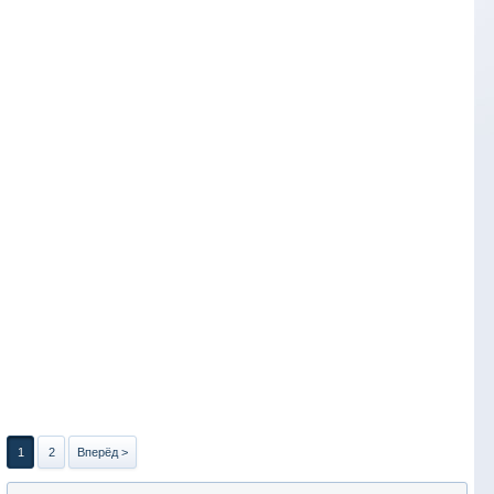
1
2
Вперёд >