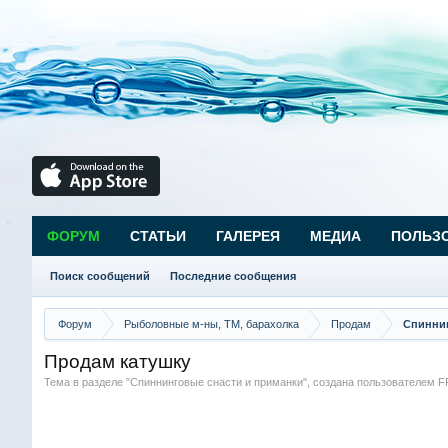
ФОРУМ
СТАТЬИ
ГАЛЕРЕЯ
МЕДИА
ПОЛЬЗ
Поиск сообщений
Последние сообщения
Форум
Рыболовные м-ны, ТМ, барахолка
Продам
Спиннин
Продам катушку
Тема в разделе "
Спиннинговые снасти и приманки
", создана пользователем
F