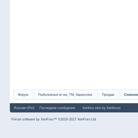
Форум
Рыболовные м-ны, ТМ, барахолка
Продам
Спиннин
Russian (RU)
Последние сообщения
Xenforo skin
by
Xenfocus
Forum software by XenForo™
©2010-2017 XenForo Ltd.