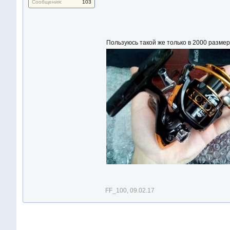
Сообщения:
103
Пользуюсь такой же только в 2000 разме
FF_100
,
09.02.17