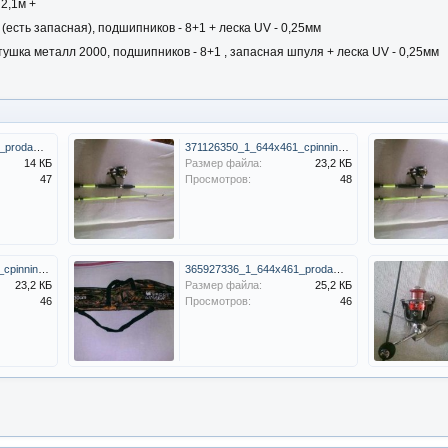
2,1м +
есть запасная), подшипников - 8+1 + леска UV - 0,25мм
тушка металл 2000, подшипников - 8+1 , запасная шпуля + леска UV - 0,25мм
365931304_2_644x461_prodam-karpovoe-udilische-3m-katushka-6ball-snast-fotografii_rev001.jpg
371126350_1_644x461_cpinningovoe-udilische-5-25g-24m-katushka-8-1-podshypnikov-vinnitsa.jpg
14 КБ
Размер файла:
23,2 КБ
47
Просмотров:
48
371126350_1_644x461_cpinningovoe-udilische-5-25g-24m-katushka-8-1-podshypnikov-vinnitsa.jpg
365927336_1_644x461_prodam-karpovyy-spinning-3-m-katushka-7-1b-btr-snast-vinnitsa_rev002.jpg
23,2 КБ
Размер файла:
25,2 КБ
46
Просмотров:
46