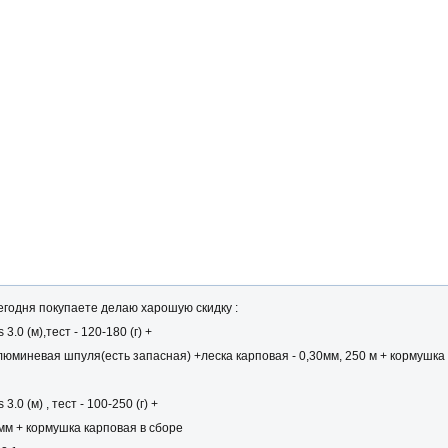
егодня покупаете делаю харошую скидку :
.0 (м),тест - 120-180 (г) +
люминевая шпуля(есть запасная) +леска карповая - 0,30мм, 250 м + кормушка
0 (м) , тест - 100-250 (г) +
0мм + кормушка карповая в сборе