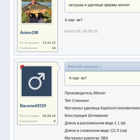
катушка и удилище фирмы winner
А хар- ки?
Anton198
,
08.09.16
Anton198
Регистрация:
13.10.15
Сообщения:
18
Anton198 сказал(а):
↑
А хар- ки?
Производитель Winner
Тип Спиннинг
Василий9319
Материал удилища Карбон/стекловолокн
Конструкция Штекерная
Регистрация:
08.09.16
Сообщения:
9
Длина в разложенном виде 2.1 (м)
Длина в сложенном виде 111.0 (см)
Материал рукоятки ЭВА