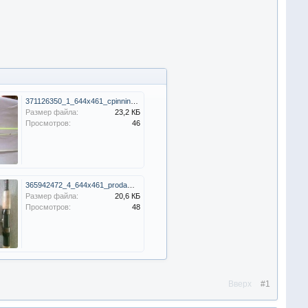
371126350_1_644x461_cpinningovoe-udilische-5-25g-24m-katushka-8-1-podshypnikov-vinnitsa.jpg
Размер файла:
23,2 КБ
Просмотров:
46
365942472_4_644x461_prodam-.jpg
Размер файла:
20,6 КБ
Просмотров:
48
Вверх
#1