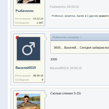
Рыбачелло
,
08.09.16
Рыбачелло
Professor
,
морячoк
,
Sanek
и
2 другим
нравится
Регистрация:
15.12.14
Сообщения:
1.067
Рыбачелло сказал(а):
↑
3600.... Василий.... Сегодня забираю вс
3300
Василий9319
Василий9319
,
08.09.16
Регистрация:
08.09.16
Сообщения:
9
Сколько спининг 5-25г