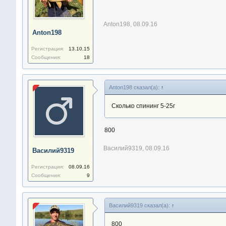
Anton198
,
08.09.16
Anton198
Регистрация:
13.10.15
Сообщения:
18
Anton198 сказал(а):
↑
Сколько спининг 5-25г
800
Василий9319
,
08.09.16
Василий9319
Регистрация:
08.09.16
Сообщения:
9
Василий9319 сказал(а):
↑
800