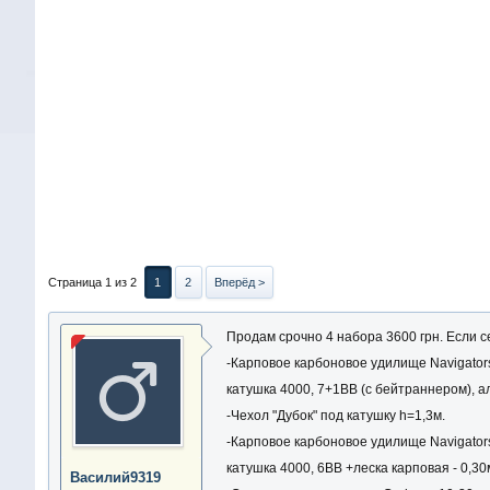
Страница 1 из 2
1
2
Вперёд >
Продам срочно 4 набора 3600 грн. Если с
-Карповое карбоновое удилище Navigators 3
катушка 4000, 7+1BB (с бейтраннером), а
-Чехол "Дубок" под катушку h=1,3м.
-Карповое карбоновое удилище Navigators 3.
катушка 4000, 6BB +леска карповая - 0,3
Василий9319