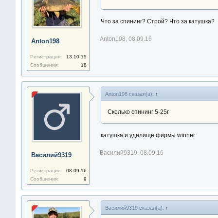
Что за спининг? Строй? Что за катушка?
Anton198
,
08.09.16
Anton198
Регистрация:
13.10.15
Сообщения:
18
Anton198 сказал(а):
↑
Сколько спининг 5-25г
катушка и удилище фирмы winner
Василий9319
,
08.09.16
Василий9319
Регистрация:
08.09.16
Сообщения:
9
Василий9319 сказал(а):
↑