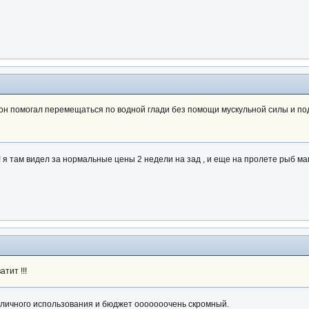
 он помогал перемещаться по водной глади без помощи мускульной силы и п
!! я там видел за нормальные цены 2 недели на зад , и еще на пролете рыб м
тит !!!
 личного использования и бюджет ооооооочень скромный.