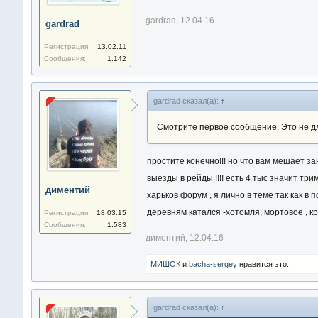
gardrad
,
12.04.16
gardrad
Регистрация:
13.02.11
Сообщения:
1.142
gardrad сказал(а):
↑
Смотрите первое сообщение. Это не д
простите конечно!!! но что вам мешает за
выезды в рейды !!!! есть 4 тыс значит трим
диментий
харьков форум , я лично в теме так как в
деревням катался -хотомля, мортовое , кр
Регистрация:
18.03.15
Сообщения:
1.583
диментий
,
12.04.16
МИШОК
и
bacha-sergey
нравится это.
gardrad сказал(а):
↑