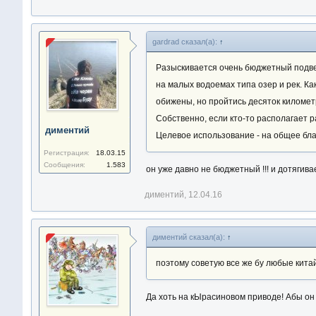
gardrad сказал(а):
↑
Разыскивается очень бюджетный подвес
на малых водоемах типа озер и рек. Ка
обижены, но пройтись десяток километр
Собственно, если кто-то располагает р
диментий
Целевое использование - на общее бла
Регистрация:
18.03.15
Сообщения:
1.583
он уже давно не бюджетный !!! и дотягивае
диментий
,
12.04.16
диментий сказал(а):
↑
поэтому советую все же бу любые китайц
Да хоть на кЫрасиновом приводе! Абы он