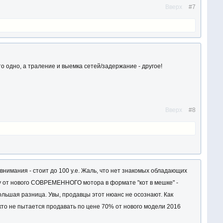
Вверх
#7
о одно, а траление и выемка сетей/задержание - другое!
Вверх
#8
внимания - стоит до 100 у.е. Жаль, что нет знакомых обладающих
у от нового СОВРЕМЕННОГО мотора в формате "кот в мешке" -
ольшая разница. Увы, продавцы этот нюанс не осознают. Как
кто не пытается продавать по цене 70% от нового модели 2016