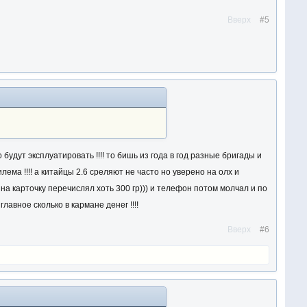
Вверх
#5
удут эксплуатировать !!!! то бишь из года в год разные бригады и
дилема !!!! а китайцы 2.6 среляют не часто но уверено на олх и
 на карточку перечислял хоть 300 гр))) и телефон потом молчал и по
авное сколько в кармане денег !!!!
Вверх
#6