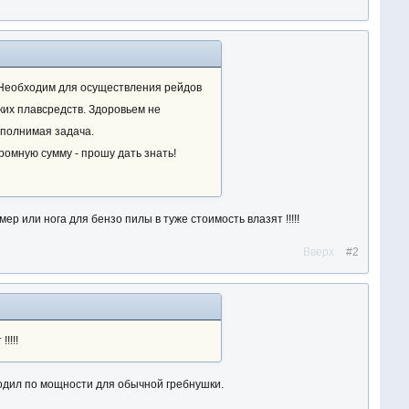
. Необходим для осуществления рейдов
ких плавсредств. Здоровьем не
ыполнимая задача.
ромную сумму - прошу дать знать!
мер или нога для бензо пилы в туже стоимость влазят !!!!!
Вверх
#2
!!!!
одил по мощности для обычной гребнушки.