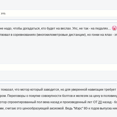
 это.
 надо, чтобы догадаться, кто будет на веслах. Упс, не так - на педалях....
овал в соревнованиях (многокилометровые дистанции), но гонки на ялах - эт
показал, что мотор который заводится, но для уверенной навигации требует 
м. Переговоры о покупке совокупности болтов и железяк за цену в половин
отор спроектированный пол века назад и произведенный лет ОТ
20
назад - б
ми, считаю это ценообразующей аксиомой. Ведь "Мэрс" 80-х годов выпуска ни