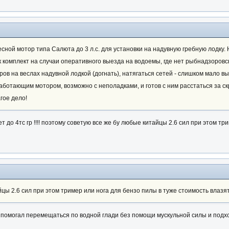
ной мотор типа Салюта до 3 л.с. для установки на надувную гребную лодку
к комплект на случаи оперативного выезда на водоемы, где нет рыбнадзоровс
ов на веслах надувной лодкой (догнать), натягаться сетей - слишком мало в
аботающим мотором, возможно с неполадками, и готов с ним расстаться за ск
гое дело!
т до 4тс гр !!!! поэтому советую все же бу любые китайцы 2.6 сил при этом три
ы 2.6 сил при этом тример или нога для бензо пилы в туже стоимость влазят !
 помогал перемещаться по водной глади без помощи мускульной силы и подх