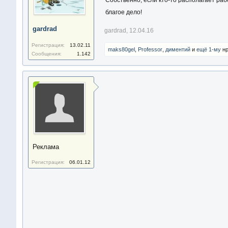
Собственно, если кто-то располагает раб
благое дело!
gardrad
gardrad
,
12.04.16
Регистрация:
13.02.11
maks80gel
,
Professor
,
диментий
и
ещё 1-му
нр
Сообщения:
1.142
Реклама
Регистрация:
06.01.12