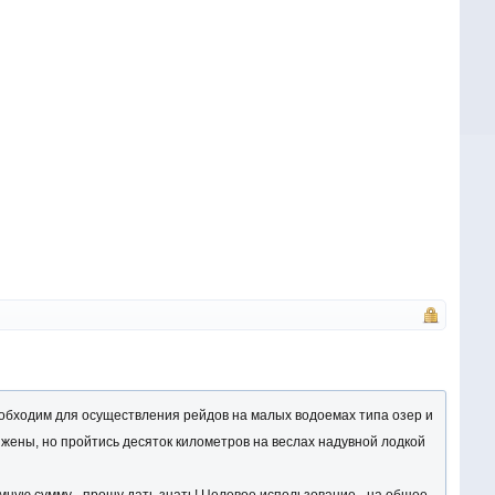
еобходим для осуществления рейдов на малых водоемах типа озер и
ижены, но пройтись десяток километров на веслах надувной лодкой