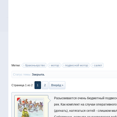
Метки:
браконьерство
мотор
подвесной мотор
салют
Статус темы:
Закрыта.
Страница 1 из 2
1
2
Вперёд >
Разыскивается очень бюджетный подвесно
рек. Как комплект на случаи оперативног
(догнать), натягаться сетей - слишком м