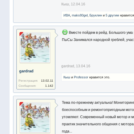
Кыш
,
12.04.16
ИВА
,
maks80gel
,
Бруклин
и
5 другим
нравится
Вместе пойдем в рейд. Большого ума не
ПыСы Занимался народной греблей, участв
gardrad
,
13.04.16
gardrad
Кыш
и
Professor
нравится это.
Регистрация:
13.02.11
Сообщения:
1.142
Тема по-прежнему актуальна! Мониторинг 
боеспособным и ремонтопригодным моторо
утомляют. Современный новый мотор и м
практик значительного общения с мотора
года...