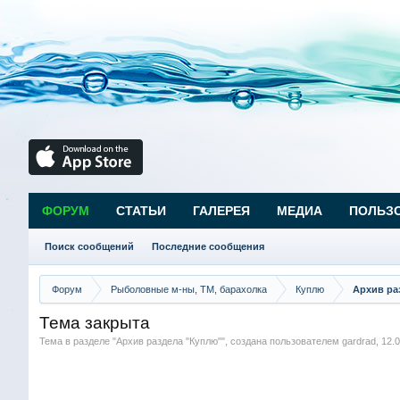
ФОРУМ
СТАТЬИ
ГАЛЕРЕЯ
МЕДИА
ПОЛЬЗ
Поиск сообщений
Последние сообщения
Форум
Рыболовные м-ны, ТМ, барахолка
Куплю
Архив ра
Тема закрыта
Тема в разделе "
Архив раздела "Куплю"
", создана пользователем
gardrad
,
12.0