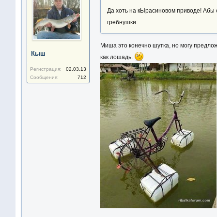
Да хоть на кЫрасиновом приводе! Абы
гребнушки.
Миша это конечно шутка, но могу предло
Кыш
как лошадь.
Регистрация:
02.03.13
Сообщения:
712