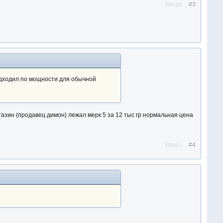
Вверх
#3
одходил по мощности для обычной
агазин (продавец димон) лежал мерк 5 за 12 тыс гр нормальная цена
Вверх
#4