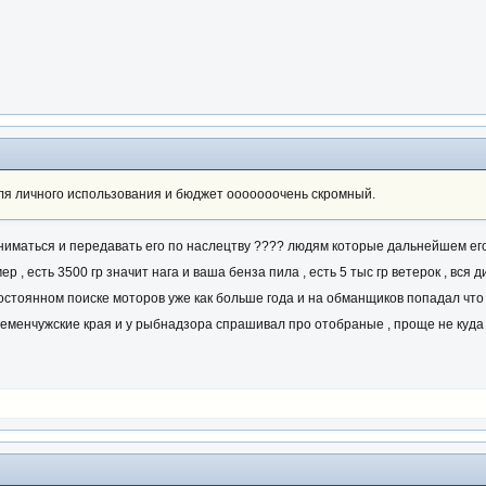
ля личного использования и бюджет ооооооочень скромный.
ниматься и передавать его по наслецтву ???? людям которые дальнейшем его б
ер , есть 3500 гр значит нага и ваша бенза пила , есть 5 тыс гр ветерок , вся 
 постоянном поиске моторов уже как больше года и на обманщиков попадал что
еменчужские края и у рыбнадзора спрашивал про отобраные , проще не куда гл