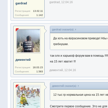
gardrad
,
12.04.16
gardrad
Регистрация:
13.02.11
Сообщения:
1.142
gardrad сказал(а):
↑
Да хоть на кЫрасиновом приводе! Абы
гребнушки.
так олх и харькоф форум вам в помощь !!!
диментий
на 15 лет хватит !!!
Регистрация:
18.03.15
диментий
,
12.04.16
Сообщения:
1.583
диментий сказал(а):
↑
12 тыс гр нормальная цена на 15 лет хва
Смотрите первое сообщение. Это не для