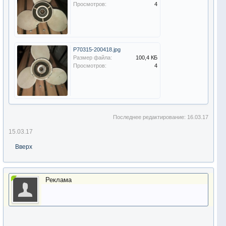
Просмотров:
4
P70315-200418.jpg
Размер файла:
100,4 КБ
Просмотров:
4
Последнее редактирование:
16.03.17
15.03.17
Вверх
Реклама