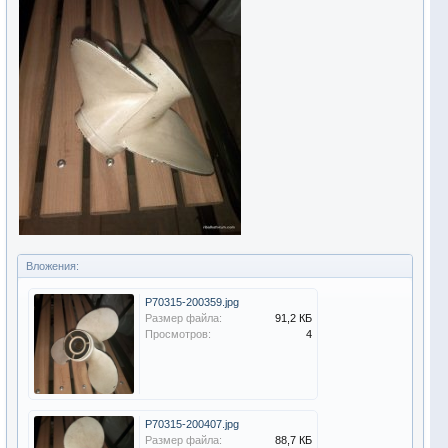
Вложения:
P70315-200359.jpg
Размер файла:
91,2 КБ
Просмотров:
4
P70315-200407.jpg
Размер файла:
88,7 КБ