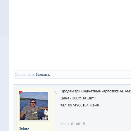
Статус темы:
Закрыта.
Продам три бюджетные карповика ADAMS 
Цена - 300гр за 1шт !
тел. 0974906104 Женя
Jekoz
,
01.06.15
Jekoz