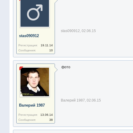
stas090912
,
02.06.15
stas090912
Регистрация:
19.11.14
Сообщения:
10
фото
Валерий 1987
,
02.06.15
Валерий 1987
Регистрация:
13.06.14
Сообщения:
38