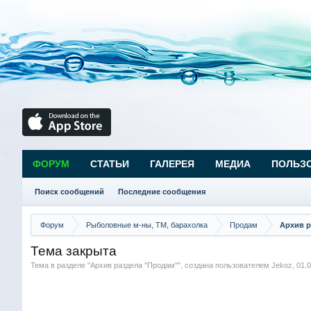
ФОРУМ
СТАТЬИ
ГАЛЕРЕЯ
МЕДИА
ПОЛЬЗ
Поиск сообщений
Последние сообщения
Форум
Рыболовные м-ны, ТМ, барахолка
Продам
Архив р
Тема закрыта
Тема в разделе "
Архив раздела "Продам"
", создана пользователем
Jekoz
,
01.0