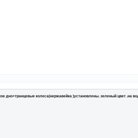
кое дно+транцевые колеса(нержавейка )установлены. зеленый цвет .на вод