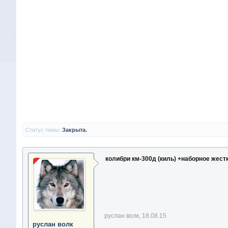
Статус темы:
Закрыта.
колибри км-300д (киль) +наборное жест
руслан волк
,
18.08.15
руслан волк