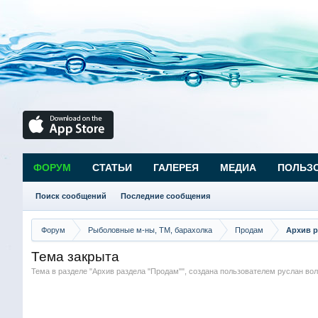
ФОРУМ
СТАТЬИ
ГАЛЕРЕЯ
МЕДИА
ПОЛЬЗ
Поиск сообщений
Последние сообщения
Форум
Рыболовные м-ны, ТМ, барахолка
Продам
Архив р
Тема закрыта
Тема в разделе "
Архив раздела "Продам"
", создана пользователем
руслан вол