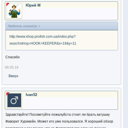
Юрий М
Любитель сказал(а):
↑
http://www.shop.profish.com.ua/index.php?
searchstring=HOOK+KEEPER&x=18&y=11
Спасибо
06.05.16
Вверх
Ivan52
Здравствуйте! Посоветуйте пожалуйста стоит ли брать катушку
Фаворит Хурикейн. Может кто уже пользовался. Я хороший обзор