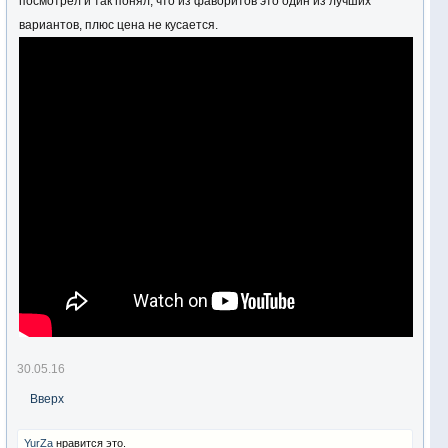
посмотрел и так понял, что из фаворитов это один из лучших
вариантов, плюс цена не кусается.
30.05.16
Вверх
YurZa
нравится это.