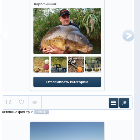
Карпфишинг
Зимняя рыбалк
Отслеживать категорию
Отслежи
Активные фильтры:
ловить