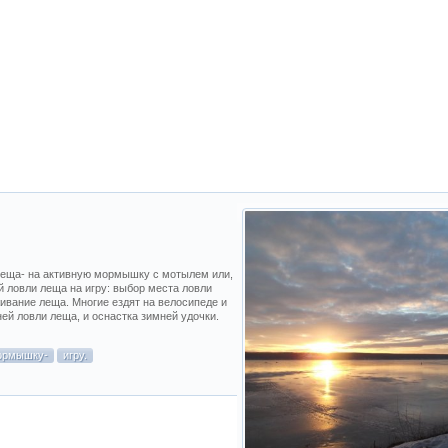
леща- на активную мормышку с мотылем или,
й ловли леща на игру: выбор места ловли
живание леща. Многие ездят на велосипеде и
мней ловли леща, и оснастка зимней удочки.
ормышку-
игру.