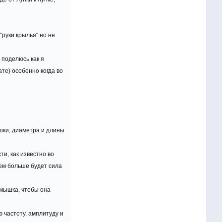
"руки крылья" но не
 поделюсь как я
ате) особенно когда во
ышки, диаметра и длины
и, как известно во
ем больше будет сила
рмышка, чтобы она
ю частоту, амплитуду и