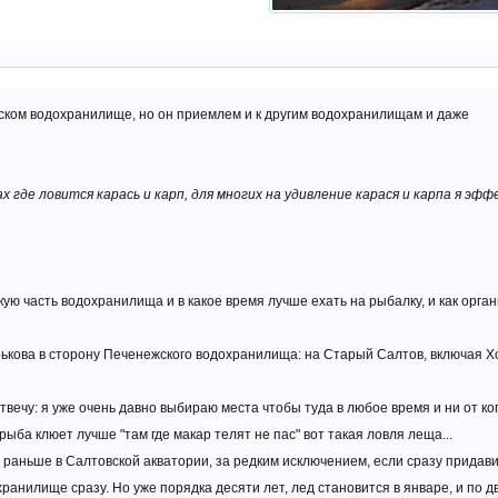
ском водохранилище, но он приемлем и к другим водохранилищам и даже
х где ловится карась и карп, для многих на удивление карася и карпа я эфф
ю часть водохранилища и в какое время лучше ехать на рыбалку, и как орган
рькова в сторону Печенежского водохранилища: на Старый Салтов, включая Х
 Отвечу: я уже очень давно выбираю места чтобы туда в любое время и ни от к
ыба клюет лучше "там где макар телят не пас" вот такая ловля леща...
я раньше в Салтовской акватории, за редким исключением, если сразу прида
хранилище сразу. Но уже порядка десяти лет, лед становится в январе, и по д