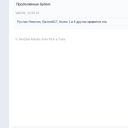
Продолжение будет.
VaD1M
,
10.03.14
Руслан Никитин
,
Евгений17
,
Колян 1
и
8 другим
нравится это.
© XenZine
Articles
from
Pick a Tutor