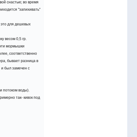
вой снастью; во время
риходится "запихивать"
е это для дешевых
у весом 0,5 гр.
 эти мормышки
олее, соответственно
ера, бывает разница в
з и был замечен с
и потоком воды).
римерно так- кивок под