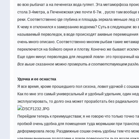
во всю рыбачат а на печенегах вода гуляет. Эта метаморфоза прои
стола 3-4метра, а Печенежская уже почти 6-7м. , русло там вообще 
реки. Соответственно где глубина и площадь зеркала меньше лед с
К чему я отклонился к замерзанию водоема? Суть в следующем: во
называемый перволедок, в воде происходят акивные перемещения в
очень много описано. Соответственно многим рыбам такие метамарф
переключится на бойкого окуня и плотву. Конечно же бывают исключ
Еще один минус перволедка для лещевой ловли- это прозрачный как
Все выше сказанное можно проверить в соответствующем разделе
Удочка и ее оснастка
Я все время, кроме прошедшего пол сезона, ловил удочкой с сошка
Как по мне это самый универсальный и удобный удильник, один недо
эксплуатировать, то долго она может проработать без радиального
Перейдем теперь к преимуществам; я не говорю что только точно та
пробкой очень удобна для помещения туда мормышки при транспорти
деформировла леску. Раздвижные сошки очень удобны тем что можно 
уделяем внимание подготовке к ловле поверхности льда возле кажд