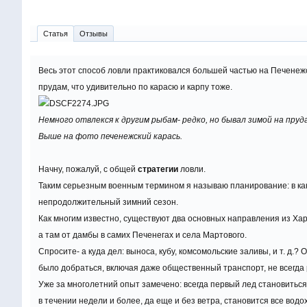
Статья
Отзывы
Весь этот способ ловли практиковался большей частью на Печенеж
прудам, что удивительно по карасю и карпу тоже.
Немного отвлекся к другим рыбам- редко, но бывал зимой на пруда
Выше на фото печенежский карась.
Начну, пожалуй, с общей
стратегии
ловли.
Таким серьезным военным термином я называю планирование: в каку
непродолжительный зимний сезон.
Как многим известно, существуют два основных направления из Ха
а там от дамбы в самих Печенегах и села Мартового.
Спросите- а куда дел: выноса, кубу, комсомольские заливы, и т. д.?
было добраться, включая даже общественный транспорт, не всегда р
Уже за многолетний опыт замечено: всегда первый лед становитьс
в течении недели и более, да еще и без ветра, становится все водо