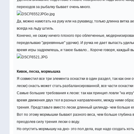
переходов за рыбалку бывает очень много.
Да, можно намотать на руку или на рукавицу, только длинна витка а
всегда на льду штиль.
Конечно, не скажу ничего плохого про облегченные, модернизирова
переделываю "деревянные" удочки). И ручка не дает выпасть удильни
время игры задремлешь, и такое бывало... Короче говоря, каждый вы
Кивок, леска, мормышка
Я совместил все три элемента оснастки в один раздел, так как они
лески) снасть может стать разбалансированной, все части оснастки
Самые большие требования к леске: так как принцип ловли "на игру
время движения двух тел в разных направлениях, между ними обра
трения. Представьте вместо лески длинный цилиндр- чем больше е
Вот по этому мормышки бывают разного веса, чем больше глубина 
преодолев силу трения лески о воду.
Но опустить мормышку на дно- это пол дела, еще надо создать хоть