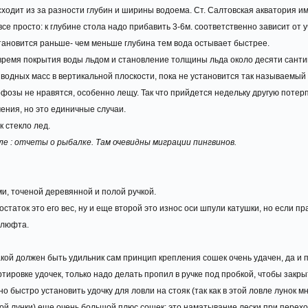
сходит из за разности глубин и ширины водоема. Ст. Салтовская акватория и
все просто: к глубине стола надо прибавить 3-6м. соответственно зависит от 
тановится раньше- чем меньше глубина тем вода остывает быстрее.
 время покрытия воды льдом и становление толщины льда около десяти санти
одных масс в вертикальной плоскости, пока не установится так называемый 
озы не нравятся, особенно лещу. Так что прийдется недельку другую потерп
ения, но это единичные случаи.
 стекло лед.
 : отчеты о рыбалке. Там очевидны миграции пингвинов.
ми, точеной деревянной и полой ручкой.
статок это его вес, ну и еще второй это износ оси шпули катушки, но если пр
 люфта.
кой должен быть удильник сам принцип крепления сошек очень удачен, да и п
ровке удочек, только надо делать пропил в ручке под пробкой, чтобы закры
быстро установить удочку для ловли на стояк (так как в этой ловле лунок мн
ой лунки) еще очень большой плюс сошек; это наматывание лески при переход