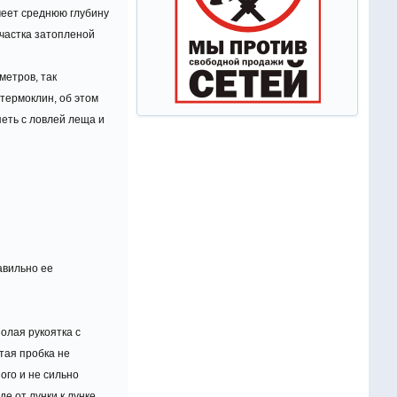
меет среднюю глубину
участка затопленой
метров, так
термоклин, об этом
еть с ловлей леща и
авильно ее
олая рукоятка с
тая пробка не
ого и не сильно
е от лунки к лунке,