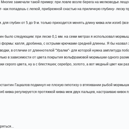
. Многие замечали такой пример: при ловле возле берега на мелководье лещо
- как попадешь с легкой, прибрежной снастью на приличную глубину- леску п
. для глубин от 5 до 9 м. только приходится менять длину кивка или изгиб (вс
н было следующим: при леске 0,1 мм. на семи метрах я использовал мормышк
формы: капля, дробинка, с острыми крючками средней длинны. Я бы назвал
одки, в отличии от длиннотелой "Уралки"- для которой нужна амплитуда поб
только в зависимости от цвета покрытия вольфрамовой мормышки одного разм
 серого цвета, ну а с блестяшек; серебро, золото, а вот медный цвет как ра
стантин Гацкалов подкинул не плохую гипотизу о втягивании рыбой мормышк
гиб кивка регулируется протяжкой кивка меж двух пальцев, настраиваю кивок п
ряться...