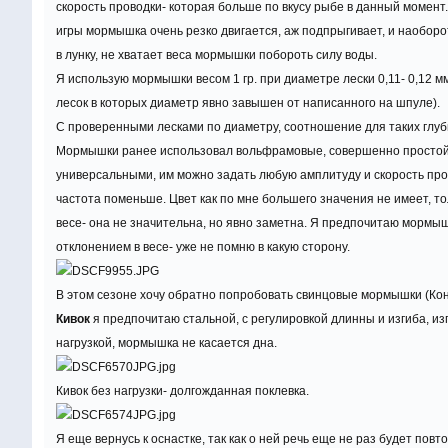
скорость проводки- которая больше по вкусу рыбе в данный момент
игры мормышка очень резко двигается, аж подпрыгивает, и наоборот
в лунку, не хватает веса мормышки побороть силу воды.
Я использую мормышки весом 1 гр. при диаметре лески 0,11- 0,12 мм
лесок в которых диаметр явно завышен от написанного на шпуле).
С проверенными лесками по диаметру, соотношение для таких глуби
Мормышки ранее использовал вольфрамовые, совершенно простой 
универсальными, им можно задать любую амплитуду и скорость пров
частота поменьше. Цвет как по мне большего значения не имеет, 
весе- она не значительна, но явно заметна. Я предпочитаю мормышки
отклонением в весе- уже не помню в какую сторону.
В этом сезоне хочу обратно попробовать свинцовые мормышки (Кон
Кивок
я предпочитаю стальной, с регулировкой длинны и изгиба, из
нагрузкой, мормышка не касается дна.
Кивок без нагрузки- долгожданная поклевка.
Я еще вернусь к оснастке, так как о ней речь еще не раз будет повто