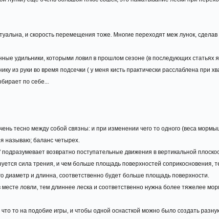
ктуальна, и скорость перемещения тоже. Многие переходят меж лунок, сделав 
нные удильники, которыми ловил в прошлом сезоне (в последующих статьях я
ку из руки во время подсечки ( у меня кисть практически расслаблена при хв
бирает по себе...
 очень тесно между собой связны: и при изменении чего то одного (веса морм
 я называю; баланс четырех.
" подразумевает возвратно поступательные движения в вертикальной плоскост
зуется сила трения, и чем больше площадь поверхностей соприкосновения, т
го диаметр и длинна, соответственно будет больше площадь поверхности.
в месте ловли, тем длиннее леска и соответственно нужна более тяжелее мо
 что то на подобие игры, и чтобы одной оснасткой можно было создать разну