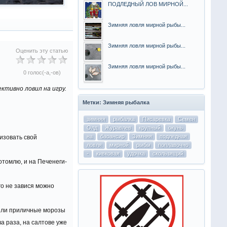
ПОДЛЕДНЫЙ ЛОВ МИРНОЙ...
Зимняя ловля мирной рыбы...
Зимняя ловля мирной рыбы...
Оценить эту статью
Зимняя ловля мирной рыбы...
0 голос(-а,-ов)
ективно ловил на игру.
Метки: Зимняя рыбалка
зимняя
рыбалка
Писаревка
Семен
Олд
Журавлев
крупный
окунь
на
баоансир
Зимняя
подледная
изовать свой
ловля
мирной
рыбы
поплавочно
-
кивковая
удочка
скользящий
отомлю, и на Печенеги-
ого не завися можно
вили приличные морозы
ва раза, на салтове уже