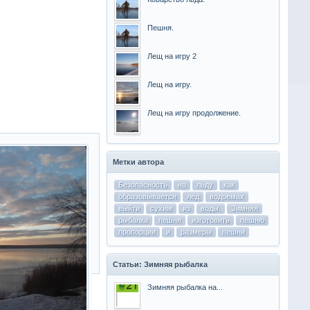
Пешня.
Лещ на игру 2
Лещ на игру.
Лещ на игру продолжение.
Метки автора
Безопасность
на
льду
как
образовывается
лед
водоемах
выйти
сухим
из
воды.
Зимняя
рыбалка
пешня
изготовить
пешню
пропорции
и
размеры
пешни
Статьи: Зимняя рыбалка
Зимняя рыбалка на...