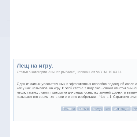
Лещ на игру.
Статья в категории '
Зимняя рыбалка
', написанная
VaD1M
,
10.03.14
.
Один из самых увлекательных и эффективных способов подледной ловли 
как у нас называют- на игру. В этой статье я поделюсь своим опытом зимне
леща, тактику ловли, прикормка для леща, оснастку зимней удочки, и выва
называют его своим, хоть они его и не изобретали... Часть 1. Стратегия зи
Зимняя
ловля
леща
на
активную
м