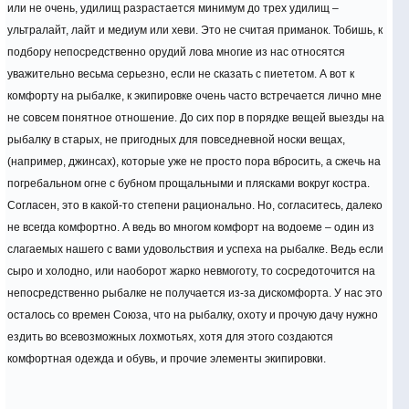
или не очень, удилищ разрастается минимум до трех удилищ –
ультралайт, лайт и медиум или хеви. Это не считая приманок. Тобишь, к
подбору непосредственно орудий лова многие из нас относятся
уважительно весьма серьезно, если не сказать с пиететом. А вот к
комфорту на рыбалке, к экипировке очень часто встречается лично мне
не совсем понятное отношение. До сих пор в порядке вещей выезды на
рыбалку в старых, не пригодных для повседневной носки вещах,
(например, джинсах), которые уже не просто пора вбросить, а сжечь на
погребальном огне с бубном прощальными и плясками вокруг костра.
Согласен, это в какой-то степени рационально. Но, согласитесь, далеко
не всегда комфортно. А ведь во многом комфорт на водоеме – один из
слагаемых нашего с вами удовольствия и успеха на рыбалке. Ведь если
сыро и холодно, или наоборот жарко невмоготу, то сосредоточится на
непосредственно рыбалке не получается из-за дискомфорта. У нас это
осталось со времен Союза, что на рыбалку, охоту и прочую дачу нужно
ездить во всевозможных лохмотьях, хотя для этого создаются
комфортная одежда и обувь, и прочие элементы экипировки.