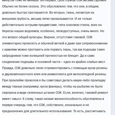
минусов тоже не меньше. Во-первых, срок службы ОЗК весьма скромен.
Обычно не более сезона. Это обусловлено тем, что они, в общем,
довольно быстро протираются. Во-вторых, ткань, несмотря на
внешнюю грубость, весьма легко прокалывается. И не только
действительно острыми предметами, типа осколков стекла, коих на
берегах наших водоемов, особенно, легкодоступных, очень много. Но
это вопрос общей культуры. Вернее, отсутствия таковой. ОЗК
элементарно проколоть и обычной веткой и даже при соприкосновении
с камнями можно протереть или порвать ткань, так как подошва таких
забродников тоже излишней прочностью не блещет. Да и само
соединение подошвы и основной части – одно из крайне слабых мест.
Правда, ОЗК довольно легко отремонтировать с помощью куска резины
и двухкомпонентного клея или ремкоплекта для велосипедной резины.
При проклейке проколов я бы советовал делать какую-либо прокладку
между тканью (например, кусок фанеры), чтобы на рыбалке не было
сюрприза в виде склеенных штанин ОЗК. Если, конечно, таковой ремонт
имеет смысл. К слову, такая низкая жизнеспособность обусловлена в
первую очередь тем, что ОЗК, собственно, изначально и не
предназначен для длительного использования. То есть, рассчитывать