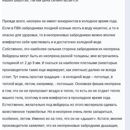
наших широтах, так как цена сильно кусается.
Прежде всего, неопрен не имеет конкурентов в холодное время года.
Если в ПВХ-забродниках поздней осенью лезть в воду неуютно, а то и
опасно для здоровья, то в неопреновых забродниках можно вполне
комфортно себя чувствовать и в достаточно холодной воде.
Собственно, это наиболее сильная сторона забродников их неопрена.
Вейдерсы могут быть из неопрена разной толщины, мне встречались
толщиной от 2 до 9 мм. И гнаться за наиболее плотными (некоторые
производители такие еще маркируют, как элитные) далеко не всегда
стоит. Тут очень простая градация – в холодной воде – потолще, в
теплой воде, летом, например, - потоньше. Основная фишка неопрена
в том, что он не пропускает воздух и тепло, то есть он не отдает тепло
вашего тела, поэтому в нем комфортно в прохладное время года.
Естественно, желательно под вейдерсы из этого материала одевать
качественное термобелье. Но в неопрене очень легко запариться,
особенно, летом. Именно из-за того, что он не «дышит». Кстати, многие
производители заявляют, что их неопреновые забродники дышащие,