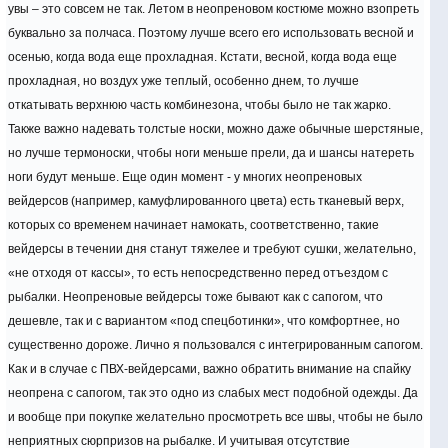
увы – это совсем не так. Летом в неопреновом костюме можно взопреть
буквально за полчаса. Поэтому лучше всего его использовать весной и
осенью, когда вода еще прохладная. Кстати, весной, когда вода еще
прохладная, но воздух уже теплый, особенно днем, то лучше
откатывать верхнюю часть комбинезона, чтобы было не так жарко.
Также важно надевать толстые носки, можно даже обычные шерстяные,
но лучше термоноски, чтобы ноги меньше прели, да и шансы натереть
ноги будут меньше. Еще один момент - у многих неопреновых
вейдерсов (например, камуфлированного цвета) есть тканевый верх,
которых со временем начинает намокать, соответственно, такие
вейдерсы в течении дня станут тяжелее и требуют сушки, желательно,
«не отходя от кассы», то есть непосредственно перед отъездом с
рыбалки. Неопреновые вейдерсы тоже бывают как с сапогом, что
дешевле, так и с вариантом «под спецботинки», что комфортнее, но
существенно дороже. Лично я пользовался с интегрированным сапогом.
Как и в случае с ПВХ-вейдерсами, важно обратить внимание на спайку
неопрена с сапогом, так это одно из слабых мест подобной одежды. Да
и вообще при покупке желательно просмотреть все швы, чтобы не было
неприятных сюрпризов на рыбалке. И учитывая отсутствие