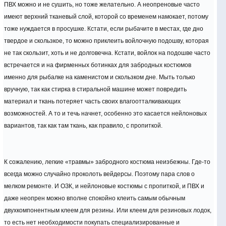
ПВХ можно и не сушить, но тоже желательно. А неопреновые часто
имеют верхний тканевый слой, которой со временем намокает, потому
тоже нуждается в просушке. Кстати, если рыбачите в местах, где дно
твердое и скользкое, то можно приклеить войлочную подошву, которая
не так скользит, хоть и не долговечна. Кстати, войлок на подошве часто
встречается и на фирменных ботинках для забродных костюмов
именно для рыбалке на каменистом и скользком дне. Мыть только
вручную, так как стирка в стиральной машине может повредить
материал и ткань потеряет часть своих влагоотталкивающих
возможностей. А то и течь начнет, особенно это касается нейлоновых
вариантов, так как там ткань, как правило, с пропиткой.
К сожалению, легкие «травмы» забродного костюма неизбежны. Где-то
всегда можно случайно проколоть вейдерсы. Поэтому пара слов о
мелком ремонте. И ОЗК, и нейлоновые костюмы с пропиткой, и ПВХ и
даже неопрен можно вполне спокойно клеить самым обычным
двухкомпонентным клеем для резины. Или клеем для резиновых лодок,
то есть нет необходимости покупать специализированные и