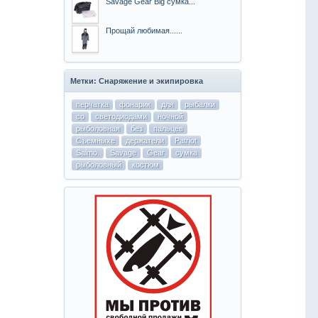
Savage Gear Big сумка...
Прощай любимая......
Метки: Снаряжение и экипировка
перчатка
фонарик
для
рыбалки
со
светодиодами
ночной
рыболовная
без
пальцев
Съемныхе
держатели
Patriot
Salmo.
Savage
Gear
сумка
рыболовный
костюм