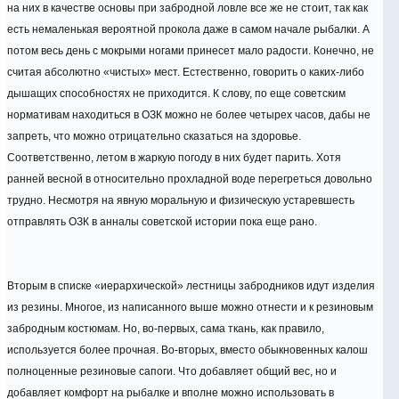
на них в качестве основы при забродной ловле все же не стоит, так как
есть немаленькая вероятной прокола даже в самом начале рыбалки. А
потом весь день с мокрыми ногами принесет мало радости. Конечно, не
считая абсолютно «чистых» мест. Естественно, говорить о каких-либо
дышащих способностях не приходится. К слову, по еще советским
нормативам находиться в ОЗК можно не более четырех часов, дабы не
запреть, что можно отрицательно сказаться на здоровье.
Соответственно, летом в жаркую погоду в них будет парить. Хотя
ранней весной в относительно прохладной воде перегреться довольно
трудно. Несмотря на явную моральную и физическую устаревшесть
отправлять ОЗК в анналы советской истории пока еще рано.
Вторым в списке «иерархической» лестницы забродников идут изделия
из резины. Многое, из написанного выше можно отнести и к резиновым
забродным костюмам. Но, во-первых, сама ткань, как правило,
используется более прочная. Во-вторых, вместо обыкновенных калош
полноценные резиновые сапоги. Что добавляет общий вес, но и
добавляет комфорт на рыбалке и вполне можно использовать в