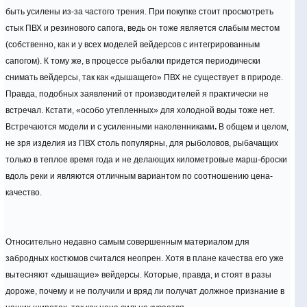
быть усилены из-за частого трения. При покупке стоит просмотреть
стык ПВХ и резинового сапога, ведь он тоже является слабым местом
(собственно, как и у всех моделей вейдерсов с интегрированным
сапогом). К тому же, в процессе рыбалки придется периодически
снимать вейдерсы, так как «дышащего» ПВХ не существует в природе.
Правда, подобных заявлений от производителей я практически не
встречал. Кстати, «особо утепленных» для холодной воды тоже нет.
Встречаются модели и с усиленными наколенниками
.
В общем и целом,
не зря изделия из ПВХ столь популярны, для рыболовов, рыбачащих
только в теплое время года и не делающих километровые марш-броски
вдоль реки и являются отличным вариантом по соотношению цена-
качество.
Относительно недавно самым совершенным материалом для
забродных костюмов считался неопрен. Хотя в плане качества его уже
вытесняют «дышащие» вейдерсы. Которые, правда, и стоят в разы
дороже, почему и не получили и вряд ли получат должное признание в