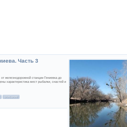
миева. Часть 3
 от железнодорожной станции Гениевка до
ны характеристика мест рыбалки, снастей и
т
описание