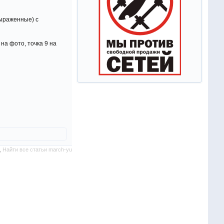
выраженные) с
на фото, точка 9 на
,
Найти все статьи march-yu