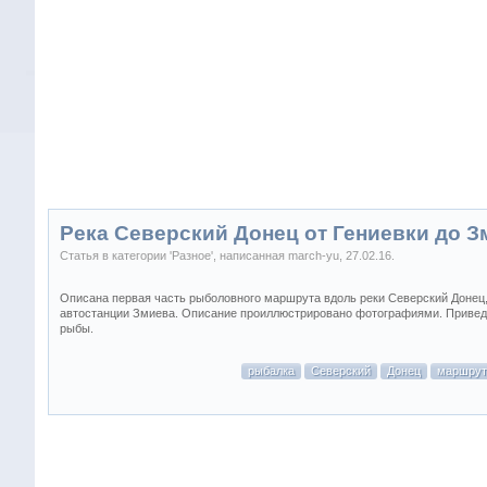
Река Северский Донец от Гениевки до З
Статья в категории '
Разное
', написанная
march-yu
,
27.02.16
.
Описана первая часть рыболовного маршрута вдоль реки Северский Донец,
автостанции Змиева. Описание проиллюстрировано фотографиями. Приведе
рыбы.
рыбалка
Северский
Донец
маршру