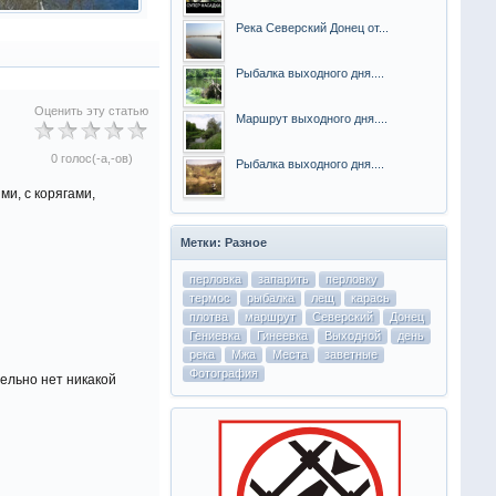
Река Северский Донец от...
Рыбалка выходного дня....
Оценить эту статью
Маршрут выходного дня....
0 голос(-а,-ов)
Рыбалка выходного дня....
и, с корягами,
Метки: Разное
перловка
запарить
перловку
термос
рыбалка
лещ
карась
плотва
маршрут
Северский
Донец
Гениевка
Гинеевка
Выходной
день
река
Мжа
Места
заветные
Фотография
дельно нет никакой