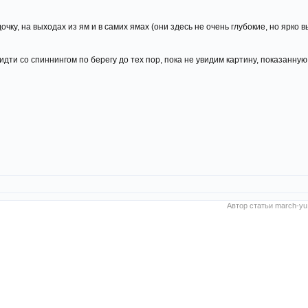
очку, на выходах из ям и в самих ямах (они здесь не очень глубокие, но ярко 
и со спиннингом по берегу до тех пор, пока не увидим картину, показанную 
Автор статьи
march-yu