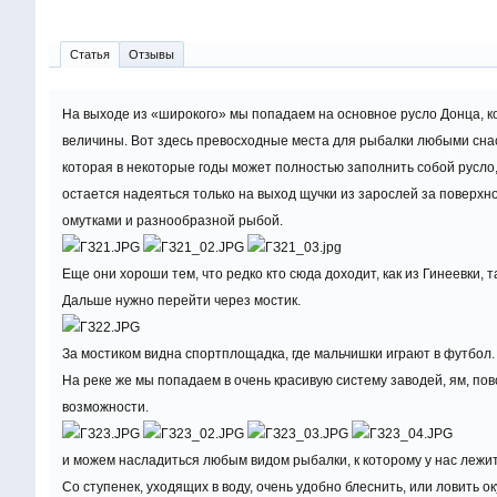
Статья
Отзывы
На выходе из «широкого» мы попадаем на основное русло Донца, ко
величины. Вот здесь превосходные места для рыбалки любыми снаст
которая в некоторые годы может полностью заполнить собой русло,
остается надеяться только на выход щучки из зарослей за поверхн
омутками и разнообразной рыбой.
Еще они хороши тем, что редко кто сюда доходит, как из Гинеевки, т
Дальше нужно перейти через мостик.
За мостиком видна спортплощадка, где мальчишки играют в футбол.
На реке же мы попадаем в очень красивую систему заводей, ям, по
возможности.
и можем насладиться любым видом рыбалки, к которому у нас лежи
Со ступенек, уходящих в воду, очень удобно блеснить, или ловить о