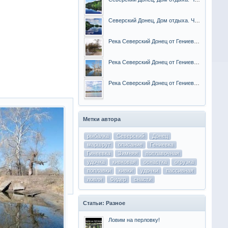
Северский Донец, Дом отдыха. Часть 2
Река Северский Донец от Гениевки до Змиева. Часть 4
Река Северский Донец от Гениевки до Змиева. Часть 3
Река Северский Донец от Гениевки до Змиева. Часть 2
Метки автора
рыбалка
Северский
Донец
маршрут
описание
Гениевка
Гинеевка
Зимняя
поплавочная
удочка
кивковая
оснастка
огрузка
поплавки
кивки
удочки
пассивная
ловля
Фидер
снасти
Статьи: Разное
Ловим на перловку!