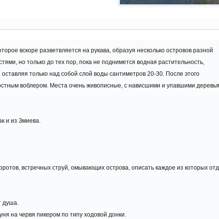
торое вскоре разветвляется на рукава, образуя несколько островов разной
ями, но только до тех пор, пока не поднимется водная растительность,
 оставляя только над собой слой воды сантиметров 20-30. После этого
остным воблером. Места очень живописные, с нависшими и упавшими деревьям
ак и из Змиева.
воротов, встречных струй, омывающих острова, описать каждое из которых от
т душа.
куня на червя пикером по типу ходовой донки.