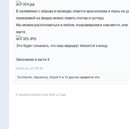
В заливчиках с обрыва в проводку ловится красноперка и окунь на уд
прикормкой на фидер можно ловить плотву и густеру.
Мы можем расположиться в любом, понравившемся нам месте, или идт
карте.
Это будет означать, что наш маршрут близится к концу.
Окончание в части 4.
march-yu
,
27.02.16
DonSan4o
,
барометр
,
Юрий.Н
и
19 другим
нравится это.
© XenZine
Articles
from
Pick a Tutor