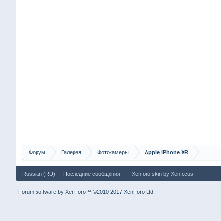
Форум
Галерея
Фотокамеры
Apple iPhone XR
Russian (RU)
Последние сообщения
Xenforo skin
by
Xenfocus
Forum software by XenForo™
©2010-2017 XenForo Ltd.