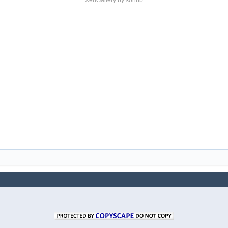
XenGallery by
sonnb