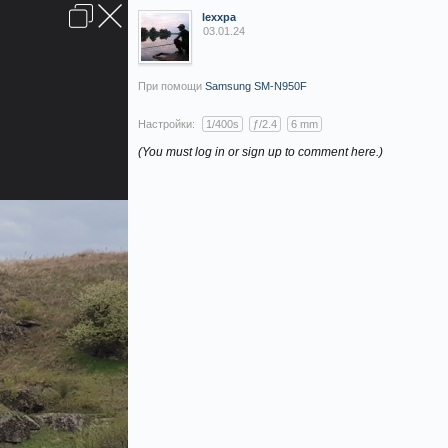
ВОЙТИ ИЛИ ЗАРЕГИСТРИРОВАТЬСЯ
Последние сообщения
Обратная связь
Помощь
Главная
Вверх
lexxpa
03.01.24
Условия и правила
При помощи
Samsung SM-N950F
Настройки:
1/400s
ƒ/2.4
6 mm
(You must log in or sign up to comment here.)
БАРАХОЛКА