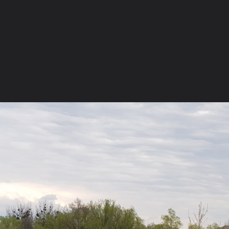
Russian (RU)
Последние сообщения
Xenforo skin
by
Xenfocus
Forum software by XenForo™
©2010-2017 XenForo Ltd.
ФОРУМ
СТАТЬИ
ГАЛЕРЕЯ
МЕДИА
ПОЛЬЗО
Просмотр
Местоположение
Фотокамеры
Tags Cloud
Форум
Галерея
р.Южний буг. Немировский район