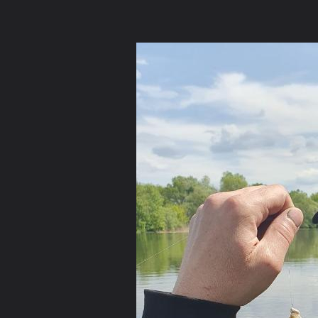
Russian (RU)
Последние сообщения
Xenforo skin
by
Xenfocus
Forum software by XenForo™
©2010-2017 XenForo Ltd.
ФОРУМ
СТАТЬИ
ГАЛЕРЕЯ
МЕДИА
ПОЛЬЗО
Просмотр
Местоположение
Фотокамеры
Tags Cloud
Форум
Галерея
все мае все родное