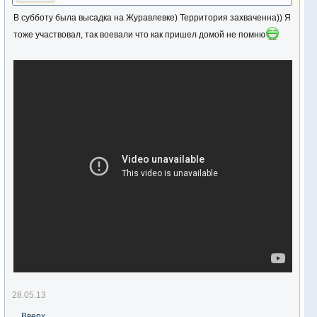
В субботу была высадка на Журавлевке) Территория захваченна)) Я
тоже участвовал, так воевали что как пришел домой не помню
28.05.13
Вверх