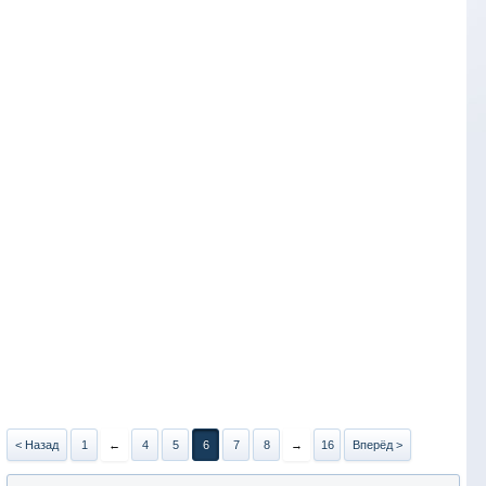
< Назад
1
←
4
5
6
7
8
→
16
Вперёд >