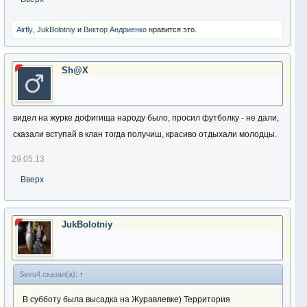
Airfly
,
JukBolotniy
и
Виктор Андриенко
нравится это.
Sh@X
видел на журке дофигища народу было, просил футболку - не дали,
сказали вступай в клан тогда получиш, красиво отдыхали молодцы.
29.05.13
Вверх
JukBolotniy
Sevu4 сказал(а):
↑
В субботу была высадка на Журавлевке) Территория