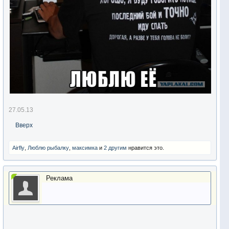
27.05.13
Вверх
Airfly
,
Люблю рыбалку
,
максимка
и
2 другим
нравится это.
Реклама