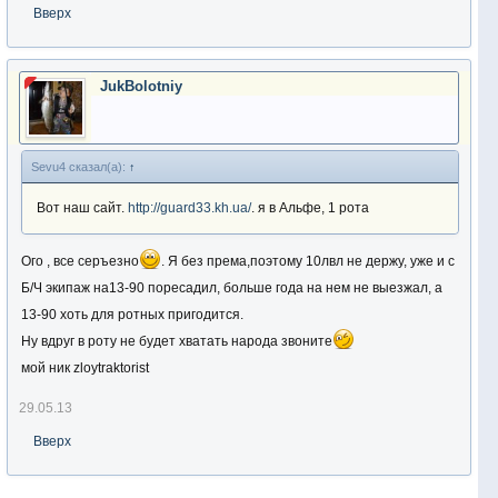
Вверх
JukBolotniy
Sevu4 сказал(а):
↑
Вот наш сайт.
http://guard33.kh.ua/
. я в Альфе, 1 рота
Ого , все серъезно
. Я без према,поэтому 10лвл не держу, уже и с
Б/Ч экипаж на13-90 поресадил, больше года на нем не выезжал, а
13-90 хоть для ротных пригодится.
Ну вдруг в роту не будет хватать народа звоните
мой ник zloytraktorist
29.05.13
Вверх