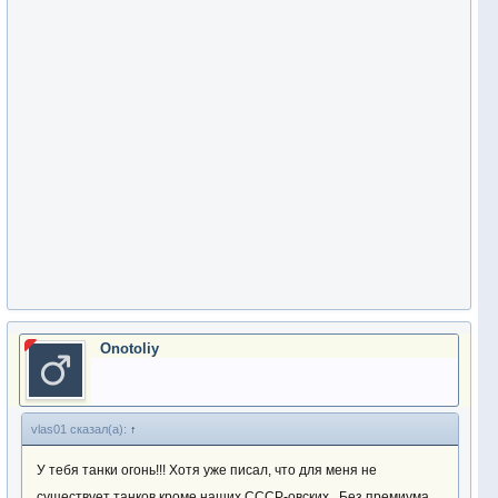
Onotoliy
vlas01 сказал(а):
↑
У тебя танки огонь!!! Хотя уже писал, что для меня не
существует танков кроме наших СССР-овских.. Без премиума