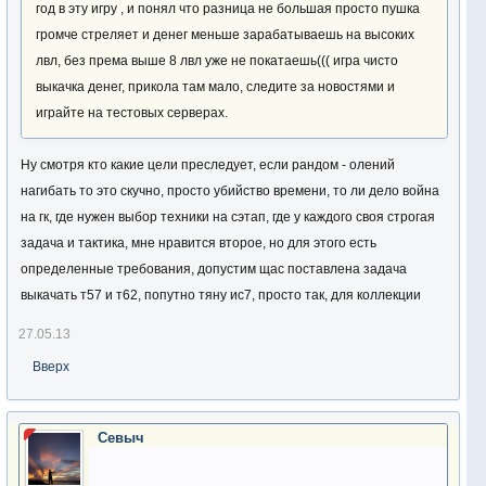
год в эту игру , и понял что разница не большая просто пушка
громче стреляет и денег меньше зарабатываешь на высоких
лвл, без према выше 8 лвл уже не покатаешь((( игра чисто
выкачка денег, прикола там мало, следите за новостями и
играйте на тестовых серверах.
Ну смотря кто какие цели преследует, если рандом - олений
нагибать то это скучно, просто убийство времени, то ли дело война
на гк, где нужен выбор техники на сэтап, где у каждого своя строгая
задача и тактика, мне нравится второе, но для этого есть
определенные требования, допустим щас поставлена задача
выкачать т57 и т62, попутно тяну ис7, просто так, для коллекции
27.05.13
Вверх
Севыч