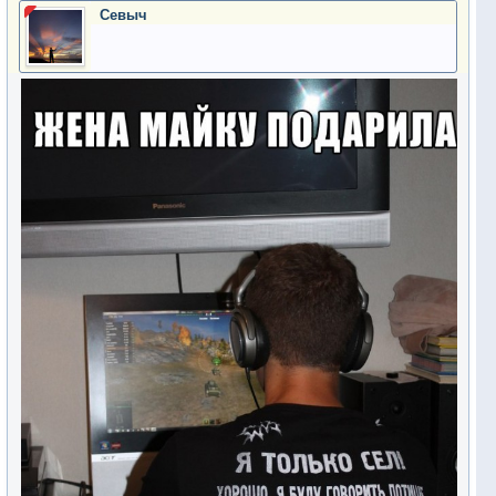
Севыч