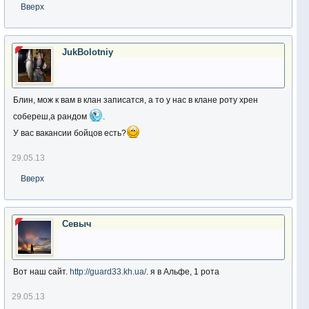
Вверх
JukBolotniy
Блин, мож к вам в клан записатся, а то у нас в клане роту хрен
собереш,а рандом
.
У вас вакансии бойцов есть?
29.05.13
Вверх
Севыч
Вот наш сайт.
http://guard33.kh.ua/
. я в Альфе, 1 рота
29.05.13