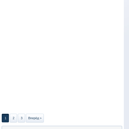
1
2
3
Вперёд >