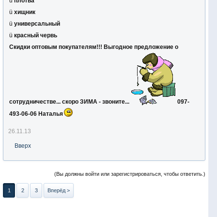
ü
плотва
ü
хищник
ü
универсальный
ü
красный червь
Скидки оптовым покупателям!!! Выгодное предложение о
сотрудничестве... скоро ЗИМА - звоните...
097-
493-06-06 Наталья
26.11.13
Вверх
(Вы должны войти или зарегистрироваться, чтобы ответить.)
1
2
3
Вперёд >