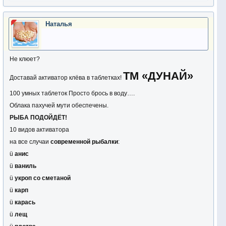
Наталья
Не клюет?
ТМ «ДУНАЙ»
Доставай активатор клёва в таблетках!
100 умных таблеток Просто брось в воду….
Облака пахучей мути обеспечены.
РЫБА ПОДОЙДЁТ!
10 видов активатора
на все случаи
современной рыбалки
:
ü
анис
ü
ваниль
ü
укроп со сметаной
ü
карп
ü
карась
ü
лещ