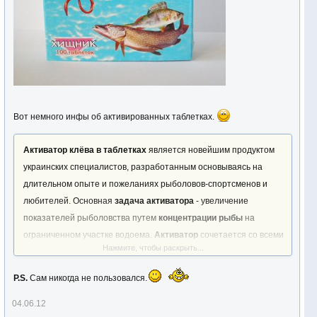
Вот немного инфы об активированных таблетках.
Активатор клёва в таблетках
является новейшим продуктом
украинских специалистов, разработанным основываясь на
длительном опыте и пожеланиях рыболовов-спортсменов и
любителей. Основная
задача активатора
- увеличение
показателей рыболовства путем
концентрации рыбы
на
ограниченном участке водоема.
Активатор
сочетается со всеми
Нажмите, чтобы раскрыть...
видами привад и прикормок, но может применяться и
самостоятельно. В
активаторах
используются 25 активных
P.S.
Сам никогда не пользовался.
ингредиентов, содержащих ароматические и питательные
вещества, как растительного, так и животного происхождения.
04.06.12