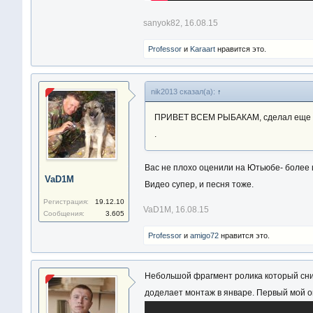
sanyok82
,
16.08.15
Professor
и
Karaart
нравится это.
nik2013 сказал(а):
↑
ПРИВЕТ ВСЕМ РЫБАКАМ, сделал еще о
.
Вас не плохо оценили на Ютьюбе- более 
VaD1M
Видео супер, и песня тоже.
Регистрация:
19.12.10
VaD1M
,
16.08.15
Сообщения:
3.605
Professor
и
amigo72
нравится это.
Небольшой фрагмент ролика который сним
доделает монтаж в январе. Первый мой о