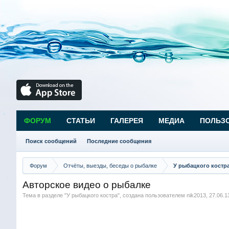
ФОРУМ
СТАТЬИ
ГАЛЕРЕЯ
МЕДИА
ПОЛЬЗ
Поиск сообщений
Последние сообщения
Форум
Отчёты, выезды, беседы о рыбалке
У рыбацкого костр
Авторское видео о рыбалке
Тема в разделе "
У рыбацкого костра
", создана пользователем
nik2013
,
27.06.1