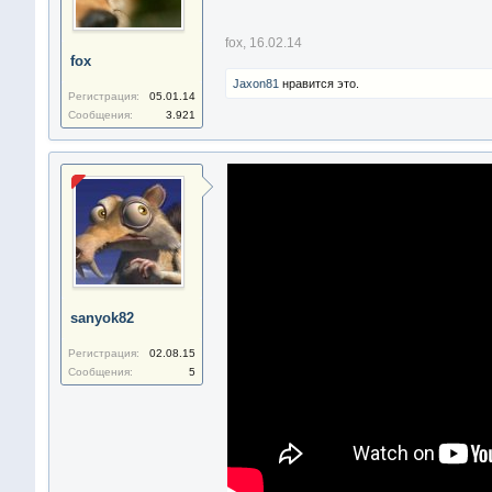
fox
,
16.02.14
fox
Jaxon81
нравится это.
Регистрация:
05.01.14
Сообщения:
3.921
sanyok82
Регистрация:
02.08.15
Сообщения:
5