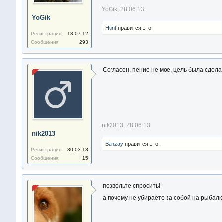
YoGik
,
28.06.13
YoGik
Hunt
нравится это.
Регистрация:
18.07.12
Сообщения:
293
Согласен, пение не мое, цель была сдела
nik2013
,
28.06.13
nik2013
Banzay
нравится это.
Регистрация:
30.03.13
Сообщения:
15
позвольте спросить!
а почему не убираете за собой на рыбал