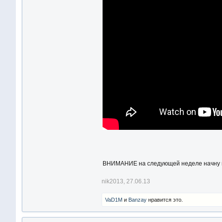
ВНИМАНИЕ на следующей неделе начну 
nik2013
,
27.06.13
VaD1M
и
Banzay
нравится это.