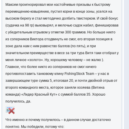
Максим проигнорировал мои настойчивые призывы к быстрому
перемещению-ковырянию, пустил корни в конце зоны, уселся на
высоком берегу и стал методично долбить твистерком. И свой бонус
(судачка на 98 гр) выковырял, и мелочью садок набил, финишировав
с убедительным отрывом у отметки 300 граммов. Но больше никто
из соперников Виктора отодвинуть не смог, его вторая позиция в
зоне дала нам с ним равенство баллов (по пять), и при
значительном преимуществе в весе за три тура Витя таки отобрал у
меня личное «золото». Ну, хорошему человеку – не жалко ).
Главное, что более никто из соперников не смог ничего
противопоставить танковому клину FishingStock Team – у нас в
завершающем туре сумма 5, итоговая 20, и почти двойной отрыв от
второго командного места, которое заняли хозяева (Витина
команда) «Лидер Красный Кут» с суммой баллов 35. Хорошо
получилось, да.
Что именно и почему получилось – в данном случае достаточно
понятно. Мы победили, потому что: