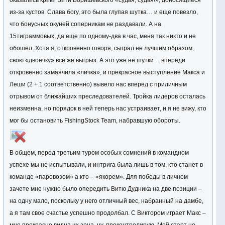
оказались крики Вити Боришевского «судья, судья!», доносящиеся
из-за кустов. Слава богу, это была глупая шутка… и еще повезло,
что бонусных окуней соперникам не раздавали. А на
15тиграммовых, да еще по одному-два в час, меня так никто и не
обошел. Хотя я, откровенно говоря, сыграл не лучшим образом,
свою «двоечку» все же выгрыз. А это уже не шутки… впереди
откровенно замаячила «личка», и прекрасное выступление Макса и
Леши (2 + 1 соответственно) вывело нас вперед с приличным
отрывом от ближайших преследователей. Тройка лидеров осталась
неизменна, но порядок в ней теперь нас устраивает, и я не вижу, кто
мог бы остановить FishingStock Team, набравшую обороты.
В общем, перед третьим туром особых сомнений в командном
успехе мы не испытывали, и интрига была лишь в том, кто станет в
команде «паровозом» а кто – «якорем». Для победы в личном
зачете мне нужно было опередить Витю Дудника на две позиции –
на одну мало, поскольку у него отличный вес, набранный на дамбе,
а я там свое счастье успешно продолбал. С Виктором играет Макс –