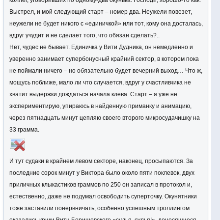
коллег, уговоривших по одному-два окунька. Господи, хорошо-то как.
Выстрел, и мой следующий старт – номер два. Неужели повезет,
неужели не будет никого с «единичкой» или тот, кому она досталась,
вдруг учудит и не сделает того, что обязан сделать?..
Нет, чудес не бывает. Единичка у Вити Дудника, он немедленно и
уверенно занимает супербонусный крайний сектор, в котором пока
не поймали ничего – но обязательно будет вечерний выход… Что ж,
мощусь поближе, мало ли что случается, вдруг у счастливчика не
хватит выдержки дождаться начала клева. Старт – я уже не
экспериментирую, упираюсь в найденную приманку и анимацию,
через пятнадцать минут цепляю своего второго микросудачишку на
33 грамма.
И тут судаки в крайнем левом секторе, наконец, просыпаются. За
последние сорок минут у Виктора было около пяти поклевок, двух
приличных клыкастиков граммов по 250 он записал в протокол и,
естественно, даже не подумал освободить суперточку. Окунятники
тоже заставили понервничать, особенно успешным троллингом