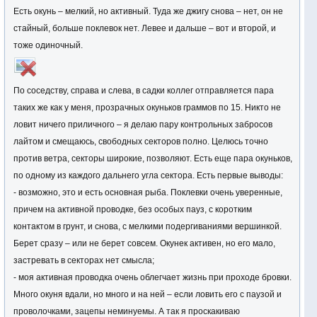
Есть окунь – мелкий, но активный. Туда же джигу снова – нет, он не
стайный, больше поклевок нет. Левее и дальше – вот и второй, и
тоже одиночный.
По соседству, справа и слева, в садки коллег отправляется пара
таких же как у меня, прозрачных окуньков граммов по 15. Никто не
ловит ничего приличного – я делаю пару контрольных забросов
лайтом и смещаюсь, свободных секторов полно. Целюсь точно
против ветра, секторы широкие, позволяют. Есть еще пара окуньков,
по одному из каждого дальнего угла сектора. Есть первые выводы:
- возможно, это и есть основная рыба. Поклевки очень уверенные,
причем на активной проводке, без особых пауз, с коротким
контактом в грунт, и снова, с мелкими подергиваниями вершинкой.
Берет сразу – или не берет совсем. Окунек активен, но его мало,
застревать в секторах нет смысла;
- моя активная проводка очень облегчает жизнь при проходе бровки.
Много окуня вдали, но много и на ней – если ловить его с паузой и
проволочками, зацепы неминуемы. А так я проскакиваю