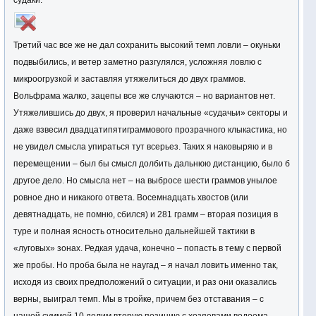
судаки.
Третий час все же не дал сохранить высокий темп ловли – окуньки
подвыбились, и ветер заметно разгулялся, усложняя ловлю с
микроогрузкой и заставляя утяжелиться до двух граммов.
Вольфрама жалко, зацепы все же случаются – но вариантов нет.
Утяжелившись до двух, я проверил начальные «судачьи» секторы и
даже взвесил двадцатипятиграммового прозрачного клыкастика, но
не увидел смысла упираться тут всерьез. Таких я наковыряю и в
перемещении – был бы смысл долбить дальнюю дистанцию, было б
другое дело. Но смысла нет – на выбросе шести граммов унылое
ровное дно и никакого ответа. Восемнадцать хвостов (или
девятнадцать, не помню, сбился) и 281 грамм – вторая позиция в
туре и полная ясность относительно дальнейшей тактики в
«луговых» зонах. Редкая удача, конечно – попасть в тему с первой
же пробы. Но проба была не наугад – я начал ловить именно так,
исходя из своих предположений о ситуации, и раз они оказались
верны, выиграл темп. Мы в тройке, причем без отставания – с