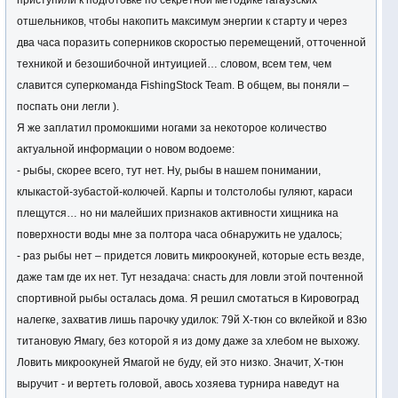
приступили к подготовке по секретной методике гагаузских
отшельников, чтобы накопить максимум энергии к старту и через
два часа поразить соперников скоростью перемещений, отточенной
техникой и безошибочной интуицией… словом, всем тем, чем
славится суперкоманда FishingStock Team. В общем, вы поняли –
поспать они легли ).
Я же заплатил промокшими ногами за некоторое количество
актуальной информации о новом водоеме:
- рыбы, скорее всего, тут нет. Ну, рыбы в нашем понимании,
клыкастой-зубастой-колючей. Карпы и толстолобы гуляют, караси
плещутся… но ни малейших признаков активности хищника на
поверхности воды мне за полтора часа обнаружить не удалось;
- раз рыбы нет – придется ловить микроокуней, которые есть везде,
даже там где их нет. Тут незадача: снасть для ловли этой почтенной
спортивной рыбы осталась дома. Я решил смотаться в Кировоград
налегке, захватив лишь парочку удилок: 79й Х-тюн со вклейкой и 83ю
титановую Ямагу, без которой я из дому даже за хлебом не выхожу.
Ловить микроокуней Ямагой не буду, ей это низко. Значит, Х-тюн
выручит - и вертеть головой, авось хозяева турнира наведут на