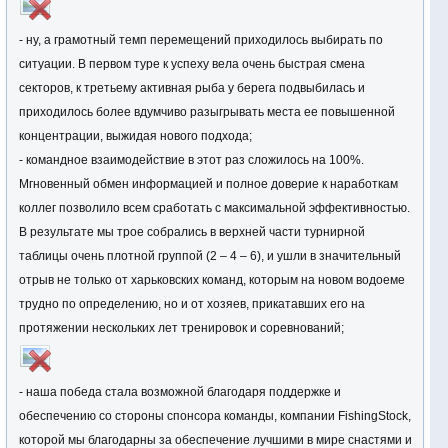
- ну, а грамотный темп перемещений приходилось выбирать по
ситуации. В первом туре к успеху вела очень быстрая смена
секторов, к третьему активная рыба у берега подвыбилась и
приходилось более вдумчиво разыгрывать места ее повышенной
концентрации, выжидая нового подхода;
- командное взаимодействие в этот раз сложилось на 100%.
Мгновенный обмен информацией и полное доверие к наработкам
коллег позволило всем сработать с максимальной эффективностью.
В результате мы трое собрались в верхней части турнирной
таблицы очень плотной группой (2 – 4 – 6), и ушли в значительный
отрыв не только от харьковских команд, которым на новом водоеме
трудно по определению, но и от хозяев, прикатавших его на
протяжении нескольких лет тренировок и соревнований;
- наша победа стала возможной благодаря поддержке и
обеспечению со стороны спонсора команды, компании FishingStock,
которой мы благодарны за обеспечение лучшими в мире снастями и