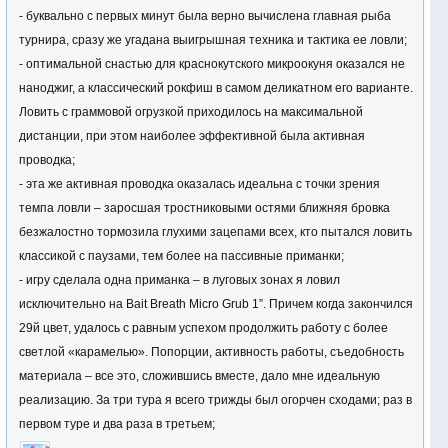
- буквально с первых минут была верно вычислена главная рыба
турнира, сразу же угадана выигрышная техника и тактика ее ловли;
- оптимальной снастью для краснокутского микроокуня оказался не
наноджиг, а классический рокфиш в самом деликатном его варианте.
Ловить с граммовой огрузкой приходилось на максимальной
дистанции, при этом наиболее эффективной была активная
проводка;
- эта же активная проводка оказалась идеальна с точки зрения
темпа ловли – заросшая тростниковыми остями ближняя бровка
безжалостно тормозила глухими зацепами всех, кто пытался ловить
классикой с паузами, тем более на пассивные приманки;
- игру сделала одна приманка – в луговых зонах я ловил
исключительно на Bait Breath Micro Grub 1”. Причем когда закончился
29й цвет, удалось с равным успехом продолжить работу с более
светлой «карамелью». Попорции, активность работы, съедобность
материала – все это, сложившись вместе, дало мне идеальную
реализацию. За три тура я всего трижды был огорчен сходами; раз в
первом туре и два раза в третьем;