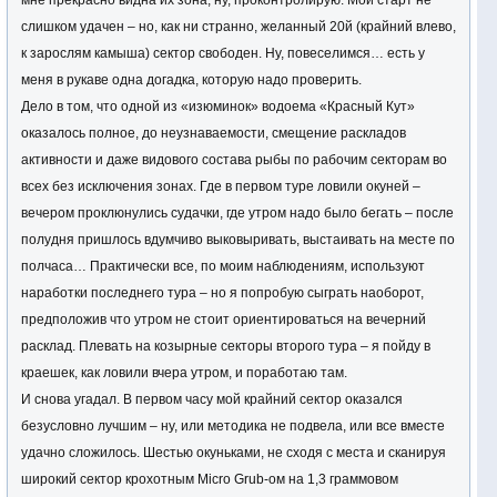
мне прекрасно видна их зона, ну, проконтролирую. Мой старт не
слишком удачен – но, как ни странно, желанный 20й (крайний влево,
к зарослям камыша) сектор свободен. Ну, повеселимся… есть у
меня в рукаве одна догадка, которую надо проверить.
Дело в том, что одной из «изюминок» водоема «Красный Кут»
оказалось полное, до неузнаваемости, смещение раскладов
активности и даже видового состава рыбы по рабочим секторам во
всех без исключения зонах. Где в первом туре ловили окуней –
вечером проклюнулись судачки, где утром надо было бегать – после
полудня пришлось вдумчиво выковыривать, выстаивать на месте по
полчаса… Практически все, по моим наблюдениям, используют
наработки последнего тура – но я попробую сыграть наоборот,
предположив что утром не стоит ориентироваться на вечерний
расклад. Плевать на козырные секторы второго тура – я пойду в
краешек, как ловили вчера утром, и поработаю там.
И снова угадал. В первом часу мой крайний сектор оказался
безусловно лучшим – ну, или методика не подвела, или все вместе
удачно сложилось. Шестью окуньками, не сходя с места и сканируя
широкий сектор крохотным Micro Grub-ом на 1,3 граммовом