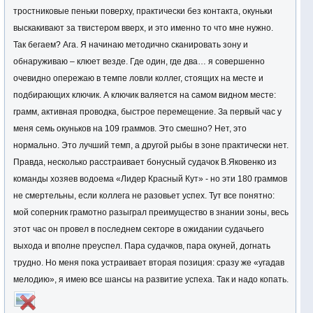
тростниковые пеньки поверху, практически без контакта, окуньки
выскакивают за твистером вверх, и это именно то что мне нужно.
Так бегаем? Ага. Я начинаю методично сканировать зону и
обнаруживаю – клюет везде. Где один, где два… я совершенно
очевидно опережаю в темпе ловли коллег, стоящих на месте и
подбирающих ключик. А ключик валяется на самом видном месте:
грамм, активная проводка, быстрое перемещение. За первый час у
меня семь окуньков на 109 граммов. Это смешно? Нет, это
нормально. Это лучший темп, а другой рыбы в зоне практически нет.
Правда, несколько расстраивает бонусный судачок В.Яковенко из
команды хозяев водоема «Лидер Красный Кут» - но эти 180 граммов
не смертельны, если коллега не разовьет успех. Тут все понятно:
мой соперник грамотно разыграл преимущество в знании зоны, весь
этот час он провел в последнем секторе в ожидании судачьего
выхода и вполне преуспел. Пара судачков, пара окуней, догнать
трудно. Но меня пока устраивает вторая позиция: сразу же «угадав
мелодию», я имею все шансы на развитие успеха. Так и надо копать.