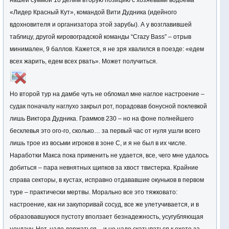
нашей суммой 10 делим вторую позицию с хозяевами водоема
«Лидер Красный Кут», командой Вити Дудника (идейного
вдохновителя и организатора этой зарубы). А у возглавившей
таблицу, другой кировоградской команды “Crazy Bass” – отрыв
минимален, 9 баллов. Кажется, я не зря хвалился в поезде: «едем
всех жарить, едем всех рвать». Может получиться.
Но второй тур на дамбе чуть не обломал мне наглое настроение –
судак поначалу наглухо закрыл рот, порадовав бонусной поклевкой
лишь Виктора Дудника. Граммов 230 – но на фоне полнейшего
бесклевья это ого-го, сколько… за первый час от нуля ушли всего
лишь трое из восьми игроков в зоне С, и я не был в их числе.
Наработки Макса пока применить не удается, все, чего мне удалось
добиться – пара невнятных щипков за хвост твистерка. Крайние
справа секторы, в кустах, исправно отдававшие окуньков в первом
туре – практически мертвы. Морально все это тяжковато:
настроение, как ни закупоривай сосуд, все же улетучивается, и в
образовавшуюся пустоту вползает безнадежность, усугубляющая