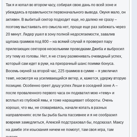
Так я и копал во втором часу, собирая свою дань по всей зоне и
убеждаясь в правильности первоначального вывода. Окуня мало, он
активен. В выбитый сектор подходит еще, но далеко не сразу –
поэтому выстаивать его смысла нет, проще еще раз забежать через
20 минут. Лидер ушел в зону полной недосягаемости, завалив
щупака граммов под 800 – на всякий случай я проверил пару
прилегающих секторов несколькими проводками Джиба и выбросил
эту тему из головы. Нет, я не стану разменивать очевидный успех,
который сам идет в руки, на призрачный шанс поимки бонуса.
Восемь окуней за второй час, 225 граммов в сумме – я увеличил
темп, несмотря на усиливающийся ветер, и, кажется, удержу вторую
позицию. Особенно греет душу успех Леши в соседней зоне А –
после проваленного первого часа он подхватил мою «тему» и
всплыл из глубокой ямы, и тоже наращивает обороты. Очень
хорошо, что мы, не сговариваясь, начали копать в разных
направлениях: если бы рыба была пассивнее и я не сообразил
вовремя замедлиться, Алексей подстраховал бы, подсказал. Максу
на дамбе эти изыскания ничем не помогут, там своя игра, там