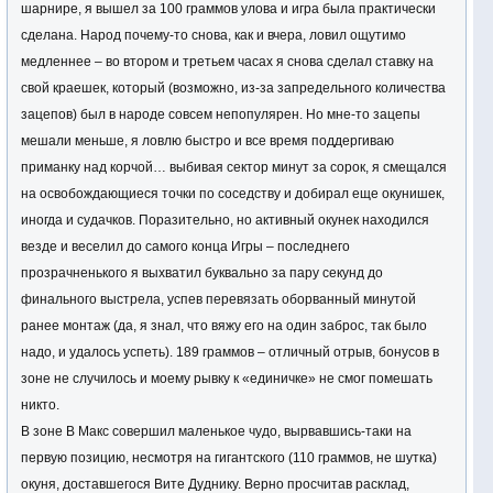
шарнире, я вышел за 100 граммов улова и игра была практически
сделана. Народ почему-то снова, как и вчера, ловил ощутимо
медленнее – во втором и третьем часах я снова сделал ставку на
свой краешек, который (возможно, из-за запредельного количества
зацепов) был в народе совсем непопулярен. Но мне-то зацепы
мешали меньше, я ловлю быстро и все время поддергиваю
приманку над корчой… выбивая сектор минут за сорок, я смещался
на освобождающиеся точки по соседству и добирал еще окунишек,
иногда и судачков. Поразительно, но активный окунек находился
везде и веселил до самого конца Игры – последнего
прозрачненького я выхватил буквально за пару секунд до
финального выстрела, успев перевязать оборванный минутой
ранее монтаж (да, я знал, что вяжу его на один заброс, так было
надо, и удалось успеть). 189 граммов – отличный отрыв, бонусов в
зоне не случилось и моему рывку к «единичке» не смог помешать
никто.
В зоне В Макс совершил маленькое чудо, вырвавшись-таки на
первую позицию, несмотря на гигантского (110 граммов, не шутка)
окуня, доставшегося Вите Дуднику. Верно просчитав расклад,