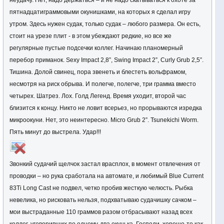
неудачу. Нет, надо держаться – и не надо скатываться к охоте за
пятнадцатиграммовыми окунишками, на которых я сделал игру
утром. Здесь нужен судак, только судак – любого размера. Он есть,
стоит на урезе плит - в этом убеждают редкие, но все же
регулярные пустые подсечки коллег. Начинаю планомерный
перебор приманок. Sexy Impact 2,8”, Swing Impact 2”, Curly Grub 2,5”.
Тишина. Долой свинец, пора звенеть и блестеть вольфрамом,
несмотря на риск обрыва. И полегче, полегче, три грамма вместо
четырех. Шатрез. Лох. Голд Легенд. Время уходит, второй час
близится к концу. Никто не ловит всерьез, но прорываются изредка
микроокуни. Нет, это неинтересно. Micro Grub 2”. Tsunekichi Worm.
Пять минут до выстрела. Удар!!!
Звонкий судачий щелчок застал врасплох, в момент отвлечения от
проводки – но рука сработала на автомате, и любимый Blue Current
83Ti Long Cast не подвел, четко пробив жесткую челюсть. Рыбка
невелика, но рисковать нельзя, подхватываю судачишку сачком –
мои выстраданные 110 граммов разом отбрасывают назад всех