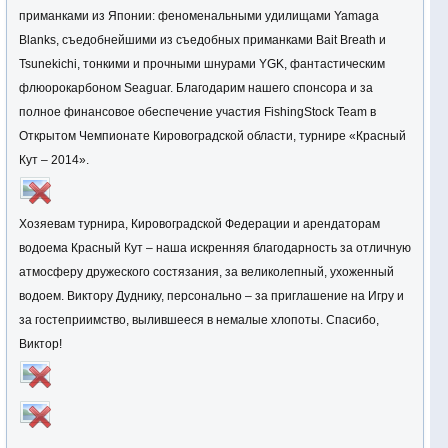
приманками из Японии: феноменальными удилищами Yamaga
Blanks, съедобнейшими из съедобных приманками Bait Breath и
Tsunekichi, тонкими и прочными шнурами YGK, фантастическим
флюорокарбоном Seaguar. Благодарим нашего спонсора и за
полное финансовое обеспечение участия FishingStock Team в
Открытом Чемпионате Кировоградской области, турнире «Красный
Кут – 2014».
Хозяевам турнира, Кировоградской Федерации и арендаторам
водоема Красный Кут – наша искренняя благодарность за отличную
атмосферу дружеского состязания, за великолепный, ухоженный
водоем. Виктору Дуднику, персонально – за приглашение на Игру и
за гостеприимство, вылившееся в немалые хлопоты. Спасибо,
Виктор!