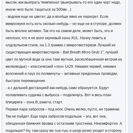
мысли, как выиграть Чемпионат (выигрывать-то его один чорт надо,
иначе чего было тащиться за 500км…)
- водоем еще не цветет, да и вообще явно не перегрет. Если
микроокуня есть хоть сколько-нибудь – он еще не в ступоре, должен
быть вполне активен. Так что на самом деле, может быть, это и
неплохо, что я не взял окуневый нано-XUL. Начну ловить в
олдскульном стиле, на 1.3 грамма с микротвистерком. Лучший из
существующих микротвистеров – Bait Breath Micro Grub 1”, лучший
цвет по мутной воде (а она таки мутная, расколбашенная ветром на
мелководье) – классический «лох» Ur29. Никаких червей, никаких
волочений и пауз по полминуты – активные придонные проводки,
быстрое перемещение.
- а с дальней дистанцией как-нибудь само образуется. Будут
полавливать судачка с выброса – подключусь. Вот и весь план
блицкрига – зона В, ракета, старт.
Первая пара забросов – под ноги. Очень мелко, пусто, ни травинки.
Так не пойдет. Еще пара забросов подальше – ага, вот она,
обещанная ближняя бровка с остатками тростника. Некомфортно. А
подальше? Ну, там сразу же тык-тык, и шнур резко уходит в сторону.