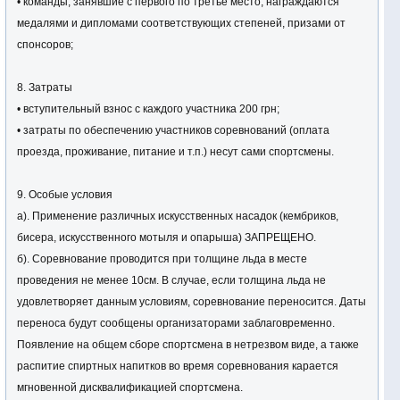
• команды, занявшие с первого по третье место, награждаются
медалями и дипломами соответствующих степеней, призами от
спонсоров;
8. Затраты
• вступительный взнос с каждого участника 200 грн;
• затраты по обеспечению участников соревнований (оплата
проезда, проживание, питание и т.п.) несут сами спортсмены.
9. Особые условия
а). Применение различных искусственных насадок (кембриков,
бисера, искусственного мотыля и опарыша) ЗАПРЕЩЕНО.
б). Соревнование проводится при толщине льда в месте
проведения не менее 10см. В случае, если толщина льда не
удовлетворяет данным условиям, соревнование переносится. Даты
переноса будут сообщены организаторами заблаговременно.
Появление на общем сборе спортсмена в нетрезвом виде, а также
распитие спиртных напитков во время соревнования карается
мгновенной дисквалификацией спортсмена.