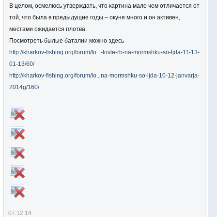
В целом, осмелюсь утверждать, что картина мало чем отличается от
той, что была в предыдущие годы – окуня много и он активен,
местами ожидается плотва.
Посмотреть былые баталии можно здесь
http://kharkov-fishing.org/forum/lo...-lovle-rb-na-mormshku-so-ljda-11-13-
01-13/60/
http://kharkov-fishing.org/forum/lo...na-mormshku-so-ljda-10-12-janvarja-
2014g/160/
07.12.14