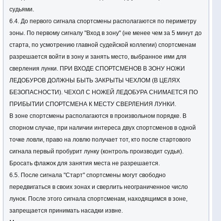
судьями.
залива.
6.4. До первого сигнала спортсмены располагаются по периметру
зоны. По первому сигналу "Вход в зону" (не менее чем за 5 минут до
4. Участники соревнований
старта, по усмотрению главной судейской коллегии) спортсменам
К участию в соревнованиях допускаются спортсмены со всех
разрешается войти в зону и занять место, выбранное ими для
регионов Украины, а также дальнего и ближнего зарубежья.
сверления лунки. ПРИ ВХОДЕ СПОРТСМЕНОВ В ЗОНУ НОЖИ
Команда в составе 3 человек (допускается наличие тренера и
ЛЕДОБУРОВ ДОЛЖНЫ БЫТЬ ЗАКРЫТЫ ЧЕХЛОМ (В ЦЕЛЯХ
одного запасного спортсмена). Общее количество участников
БЕЗОПАСНОСТИ). ЧЕХОЛ С НОЖЕЙ ЛЕДОБУРА СНИМАЕТСЯ ПО
не ограничено.
ПРИБЫТИИ СПОРТСМЕНА К МЕСТУ СВЕРЛЕНИЯ ЛУНКИ.
Участники, зарегистрированные без команды, будут
В зоне спортсмены располагаются в произвольном порядке. В
формироваться в команды после окончания регистрации.
спорном случае, при наличии интереса двух спортсменов в одной
точке ловли, право на ловлю получает тот, кто после стартового
5. Регламент соревнования
сигнала первый пробурит лунку (контроль производит судья).
20 декабря (суббота) 2014 г
Бросать флажок для занятия места не разрешается.
I ТУР
6.5. После сигнала "Старт" спортсмены могут свободно
8:00 – Общий сбор и жеребьевка на месте проведения
передвигаться в своих зонах и сверлить неограниченное число
(Мартовской залив).
лунок. После этого сигнала спортсменам, находящимся в зоне,
9:00 – Построение.
запрещается принимать насадки извне.
9:40 – Проверка судьями содержимого ящиков и количества