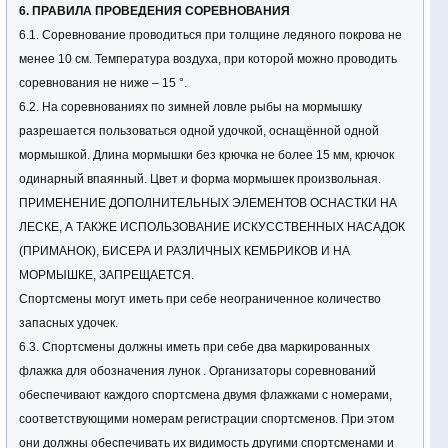
6. ПРАВИЛА ПРОВЕДЕНИЯ СОРЕВНОВАНИЯ
• пропаганды здорового образа жизни и популяризации
6.1. Соревнование проводиться при толщине ледяного покрова не
рыболовного спорта;
менее 10 см. Температура воздуха, при которой можно проводить
• отбора среди победителей (только среди членов ФРСХО)
соревнования не ниже – 15 °.
сборной команды Харьковской области для принятия участия в
6.2. На соревнованиях по зимней ловле рыбы на мормышку
Чемпионате Украины 2015 и Кубке Украины 2015 по ловле
разрешается пользоваться одной удочкой, оснащённой одной
рыбы на мормышку.
мормышкой. Длина мормышки без крючка не более 15 мм, крючок
одинарный впаянный. Цвет и форма мормышек произвольная.
2. Организация и проведение соревнования
ПРИМЕНЕНИЕ ДОПОЛНИТЕЛЬНЫХ ЭЛЕМЕНТОВ ОСНАСТКИ НА
Общее управление подготовкой и проведением соревнований
ЛЕСКЕ, А ТАКЖЕ ИСПОЛЬЗОВАНИЕ ИСКУССТВЕННЫХ НАСАДОК
выполняет ФРСХО, непосредственно проведение
(ПРИМАНОК), БИСЕРА И РАЗЛИЧНЫХ КЕМБРИКОВ И НА
соревнования осуществляется судейской коллегией согласно
МОРМЫШКЕ, ЗАПРЕЩАЕТСЯ.
настоящих правил спортивного рыболовства и данного
Спортсмены могут иметь при себе неограниченное количество
положения.
запасных удочек.
Главный судья соревнований - Шамрай Николай Савельевич.
6.3. Спортсмены должны иметь при себе два маркированных
флажка для обозначения лунок . Организаторы соревнований
3. Сроки и место проведения соревнований
обеспечивают каждого спортсмена двумя флажками с номерами,
Открытый чемпионат Харьковской области по ловле рыбы на
соответствующими номерам регистрации спортсменов. При этом
мормышку проводится 20-21 декабря 2014 года в Харьковской
они должны обеспечивать их видимость другими спортсменами и
области на Печенежском водохранилище в районе Мартовского