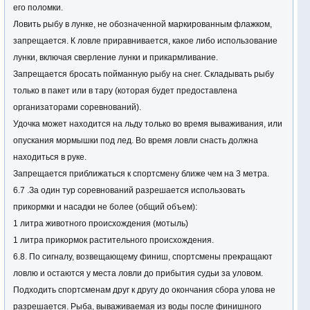
его поломки.
6. Определение результатов
Ловить рыбу в лунке, не обозначенной маркированным флажком,
Определение результатов производится в соответствии с
запрещается. К ловле приравнивается, какое либо использование
действующими правилами спортивного рыболовства Украины.
лунки, включая сверление лунки и прикармливание.
Запрещается бросать пойманную рыбу на снег. Складывать рыбу
7. Награждение победителей
только в пакет или в тару (которая будет предоставлена
• победитель и призеры в личном зачете награждаются
организаторами соревнований).
медалями, дипломами и призами от спонсоров;
Удочка может находится на льду только во время вываживания, или
• команды, занявшие с первого по третье место, награждаются
опускания мормышки под лед. Во время ловли снасть должна
медалями и дипломами соответствующих степеней, призами от
находиться в руке.
спонсоров;
Запрещается приближаться к спортсмену ближе чем на 3 метра.
6.7 .За один тур соревнований разрешается использовать
8. Затраты
прикормки и насадки не более (общий объем):
• вступительный взнос с каждого участника 200 грн;
1 литра животного происхождения (мотыль)
• затраты по обеспечению участников соревнований (оплата
1 литра прикормок растительного происхождения.
проезда, проживание, питание и т.п.) несут сами спортсмены.
6.8. По сигналу, возвещающему финиш, спортсмены прекращают
ловлю и остаются у места ловли до прибытия судьи за уловом.
9. Особые условия
Подходить спортсменам друг к другу до окончания сбора улова не
а). Применение различных искусственных насадок (кембриков,
разрешается. Рыба, вываживаемая из воды после финишного
бисера, искусственного мотыля и опарыша) ЗАПРЕЩЕНО.