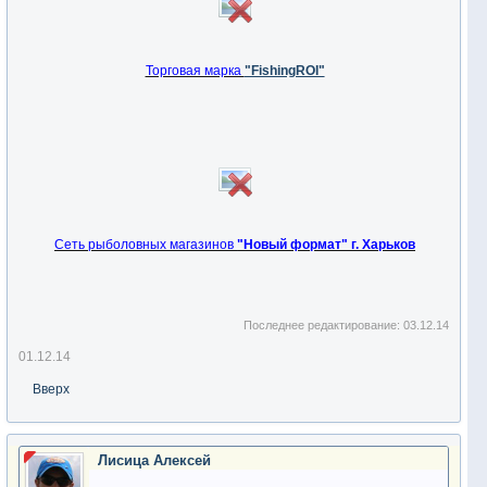
Торговая марка
"FishingROI"
Сеть рыболовных магазинов
"Новый формат" г. Харьков
Последнее редактирование:
03.12.14
01.12.14
Вверх
Лисица Алексей