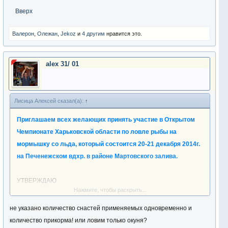
Вверх
Валерон
,
Олежан
,
Jekoz
и
4 другим
нравится это.
alex 31/ 01
Лисица Алексей сказал(а):
↑
Приглашаем всех желающих принять участие в Открытом
Чемпионате Харьковской области по ловле рыбы на
мормышку со льда, который состоится 20-21 декабря 2014г.
на Печенежском вдхр. в районе Мартовского залива.
УТВЕРЖДАЮ
Нажмите, чтобы раскрыть...
Президент ФРСХО
_____________ А.В. Галушка
не указано количество снастей применяемых одновременно и
«26»ноября 2014 г.
количество прикорма! или ловим только окуня?