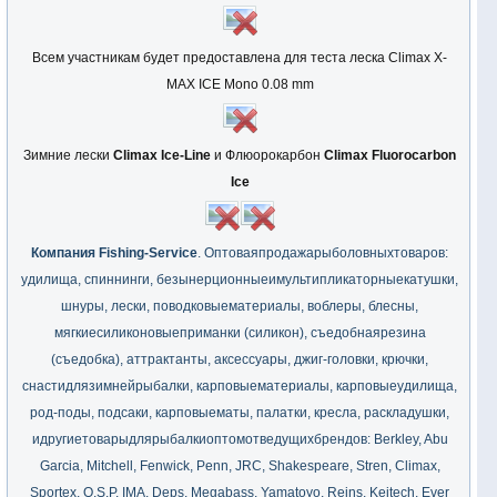
Всем участникам будет предоставлена для теста леска Climax X-
MAX ICE Mono 0.08 mm
Зимние лески
Climax Iсe-Line
и Флюорокарбон
Climax Fluorocarbon
Ice
Компания Fishing-Service
. Оптоваяпродажарыболовныхтоваров:
удилища, спиннинги, безынерционныеимультипликаторныекатушки,
шнуры, лески, поводковыематериалы, воблеры, блесны,
мягкиесиликоновыеприманки (силикон), съедобнаярезина
(съедобка), аттрактанты, аксессуары, джиг-головки, крючки,
снастидлязимнейрыбалки, карповыематериалы, карповыеудилища,
род-поды, подсаки, карповыематы, палатки, кресла, раскладушки,
идругиетоварыдлярыбалкиоптомотведущихбрендов: Berkley, Abu
Garcia, Mitchell, Fenwick, Penn, JRC, Shakespeare, Stren, Climax,
Sportex, O.S.P, IMA, Deps, Megabass, Yamatoyo, Reins, Keitech, Ever