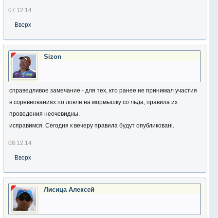
07.12.14
СОГЛАСОВАНО
Вверх
Заместитель директора Департамента
По делам семьи, молодежи и спорта
Харьковской областной
Sizon
государственной администрации
_______________ С. В. Христоев
справедливое замечание - для тех, кто ранее не принимал участия
в соревнованиях по ловле на мормышку со льда, правила их
ПОЛОЖЕНИЕ
проведения неочевидны.
о проведении открытого Чемпионата Харьковской области
исправимся. Сегодня к вечеру правила будут опубликовані.
по ловле рыбы на мормышку сезона 2014-2015г.
08.12.14
1. Цели и задачи
Вверх
Соревнование проводится с целью:
• развития рыболовного спорта в г. Харькове, Харьковской
области, областях Украины;
Лисица Алексей
• активизации учебно-тренировочной работы в ФРСХО;
• повышения мастерства спортсменов;