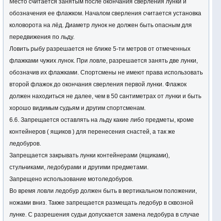
Место считается занятым после окончания сверления лунки и
прикормки и насадки.
обозначения ее флажком. Началом сверления считается установка
9:55 – 1 выстрел, вход в зону ловли
коловорота на лёд. Диаметр лунок не должен быть опасным для
10:00 – 2 выстрел, старт 1-го тура
передвижения по льду.
12:55 – 3 выстрел 5 мин, до финиша 1-го тура
Ловить рыбу разрешается не ближе 5-ти метров от отмеченных
13:00 – 4 выстрел, финиш 1-го тура, взвешивани
флажками чужих лунок. При ловле, разрешается занять две лунки,
обозначив их флажками. Спортсмены не имеют права использовать
21 декабря (воскресенье) 2014 г
второй флажок до окончания сверления первой лунки. Флажок
II ТУР
должен находиться не далее, чем в 50 сантиметрах от лунки и быть
8:00 – Общий сбор на месте проведения (Мартовской залив).
хорошо видимым судьям и другим спортсменам.
8:15 – Жеребьевка.
6.6. Запрещается оставлять на льду какие либо предметы, кроме
8:40 – Проверка судьями содержимого ящиков, количества
контейнеров ( ящиков ) для перенесения снастей, а так же
прикормки и насадки.
ледобуров.
8:55 – 1 выстрел, вход в зону ловли
Запрещается закрывать лунки контейнерами (ящиками),
09:00 – 2 выстрел, старт 2-го тура
стульчиками, ледобурами и другими предметами.
11:55 – 3 выстрел 5 мин, до финиша 2-го тура
Запрещено использование мотоледобуров.
12:00 – 4 выстрел, финиш 2-го тура, взвешивание
Во время ловли ледобур должен быть в вертикальном положении,
13:30 – Построение, подведение итогов соревнований,
ножами вниз. Также запрещается размещать ледобур в сквозной
объявление и награждение победителей
лунке. С разрешения судьи допускается замена ледобура в случае