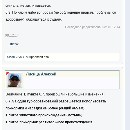
сигнала, не засчитывается.
б). Соревнование проводится при толщине льда в месте
6.9. По каким либо вопросам (не соблюдение правил, проблемы со
проведения не менее 10см. В случае, если толщина льда не
здоровьем), обращаться к судьям.
удовлетворяет данным условиям, соревнование переносится.
Даты переноса будут сообщены организаторами
Последнее редактирование:
10.12.14
заблаговременно.
08.12.14
Появление на общем сборе спортсмена в нетрезвом виде, а
Вверх
также распитие спиртных напитков во время соревнования
карается мгновенной дисквалификацией спортсмена.
Sizon
и
VaD1M
нравится это.
10. Регистрация
Лисица Алексей
Регистрация осуществляется на этом сайте, а также по тел.
0663677164, 0961406045 (Лисица Алексей) либо на e-mail:
lis.o@list.ru
Внимание! В пункте 6.7. произошли небольшие изменения:
6.7 .За один тур соревнований разрешается использовать
Регистрация начинается с момента опубликования данного
прикормки и насадки не более (общий объем):
положения и заканчивается 19.12.2014г
1 литра животного происхождения (мотыль)
1 литра прикормок растительного происхождения.