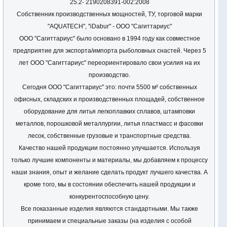
25.2- 2190208391-002:2008
Собственник производственных мощностей, ТУ, торговой марки
"AQUATECH", "iDabur" - ООО "Сагиттариус"
ООО "Сагиттариус" было основано в 1994 году как совместное
предприятие для экспорта/импорта рыболовных снастей. Через 5
лет ООО "Сагиттариус" переориентировало свои усилия на их
производство.
Сегодня ООО "Сагиттариус" это: почти 5500 м² собственных
офисных, складских и производственных площадей, собственное
оборудование для литья легкоплавких сплавов, штамповки
металлов, порошковой металлургии, литья пластмасс и фасовки
лесок, собственные грузовые и транспортные средства.
Качество нашей продукции постоянно улучшается. Используя
только лучшие компоненты и материалы, мы добавляем к процессу
наши знания, опыт и желание сделать продукт лучшего качества. А
кроме того, мы в состоянии обеспечить нашей продукции и
конкурентоспособную цену.
Все показанные изделия являются стандартными. Мы также
принимаем и специальные заказы (на изделия с особой