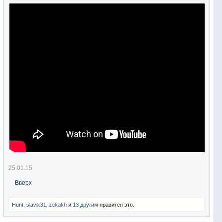
25.01.15
Вверх
Hunt
,
slavik31
,
zekakh
и
13 другим
нравится это.