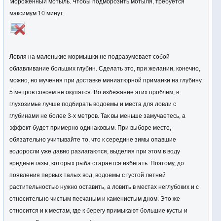
Мороженный мотыль. Чтобы подморозить мотыля, требуется
максимум 10 минут.
Ловля на маленькие мормышки не подразумевает собой
облавливание больших глубин. Сделать это, при желании, конечно,
можно, но мучения при доставке миниатюрной приманки на глубину
5 метров совсем не окупятся. Во избежание этих проблем, в
глухозимье лучше подбирать водоемы и места для ловли с
глубинами не более 3-х метров. Так вы меньше замучаетесь, а
эффект будет примерно одинаковым. При выборе место,
обязательно учитывайте то, что к середине зимы опавшие
водоросли уже давно разлагаются, выделяя при этом в воду
вредные газы, которых рыба старается избегать. Поэтому, до
появления первых талых вод, водоемы с густой летней
растительностью нужно оставить, а ловить в местах неглубоких и с
относительно чистым песчаным и каменистым дном. Это же
относится и к местам, где к берегу примыкают большие кусты и