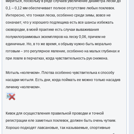
мириться, поскольку в ряде случаев увеличение диаметра лески до
0,1 – 0,12 мм обеспечивает полное отсутствие любых поклевок.
Интересно, что тонкая леска, особенно среди зимы, вовсе не
означает, что у хорошего подлещика есть все шансы избежать
сковородки, в моей практике есть случаи вываживания
полукилограммовых экземпляров на леску 0,06, причем не
единичные. Но, в то же время, к обрыву нужно быть морально
готовым – это регулярное явление, особенно на малых глубинах и
при ловле в перчатках, когда чувствительность рук снижена.
Мотыль «колечком». Плотва особенно чувствительна к способу
насадки мотыля. Есть дни, когда поймать ее можно только насадив
личинку «колечком».
Кивок для осуществления правильной проводки и точной
регистрации еле заметных поклевок, должен быть очень чутким.
Хорошо подходят лавсановые, так называемые, спортивные