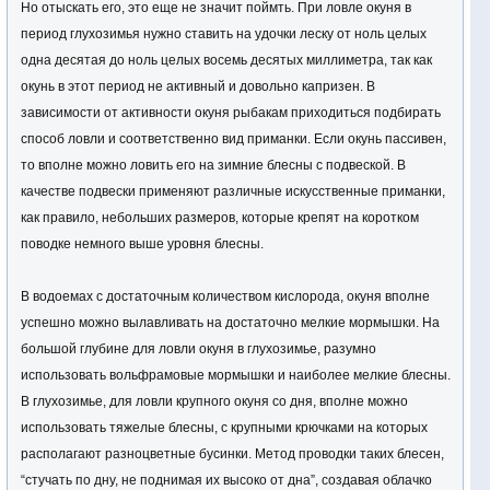
Но отыскать его, это еще не значит поймть. При ловле окуня в
период глухозимья нужно ставить на удочки леску от ноль целых
одна десятая до ноль целых восемь десятых миллиметра, так как
окунь в этот период не активный и довольно капризен. В
зависимости от активности окуня рыбакам приходиться подбирать
способ ловли и соответственно вид приманки. Если окунь пассивен,
то вполне можно ловить его на зимние блесны с подвеской. В
качестве подвески применяют различные искусственные приманки,
как правило, небольших размеров, которые крепят на коротком
поводке немного выше уровня блесны.
В водоемах с достаточным количеством кислорода, окуня вполне
успешно можно вылавливать на достаточно мелкие мормышки. На
большой глубине для ловли окуня в глухозимье, разумно
использовать вольфрамовые мормышки и наиболее мелкие блесны.
В глухозимье, для ловли крупного окуня со дня, вполне можно
использовать тяжелые блесны, с крупными крючками на которых
располагают разноцветные бусинки. Метод проводки таких блесен,
“стучать по дну, не поднимая их высоко от дна”, создавая облачко