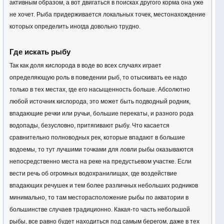
активным образом, а вот двигаться в поисках другого корма она уже
не хочет. Рыба придерживается локальных точек, местонахождение
которых определить иногда довольно трудно.
Где искать рыбу
Так как доля кислорода в воде во всех случаях играет
определяющую роль в поведении рыб, то отыскивать ее надо
только в тех местах, где его насыщенность больше. Абсолютно
любой источник кислорода, это может быть подводный родник,
впадающие речки или ручьи, большие перекаты, и разного рода
водопады, безусловно, притягивают рыбу. Что касается
сравнительно полноводных рек, которые впадают в большие
водоемы, то тут лучшими точками для ловли рыбы оказываются
непосредственно места на реке на предустьевом участке. Если
вести речь об огромных водохранилищах, где воздействие
впадающих речушек и тем более различных небольших родников
минимально, то там месторасположение рыбы по акватории в
большинстве случаев традиционно. Какая-то часть небольшой
рыбы, все равно будет находиться под самым берегом, даже в тех