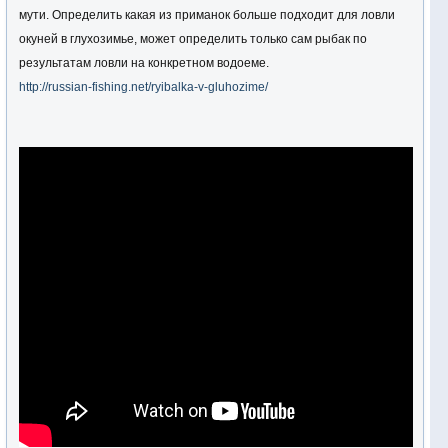
мути. Определить какая из приманок больше подходит для ловли
окуней в глухозимье, может определить только сам рыбак по
результатам ловли на конкретном водоеме.
http://russian-fishing.net/ryibalka-v-gluhozime/