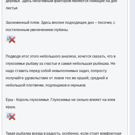
деревья. Здесь негативным фактором являются гниющие на дне
листья.
Заснеженный пляж. Здесь вполне подходящее дно – песочек, с
постепенным увеличением глубины.
Подводя итог этого небольшого анализа, хочется сказать, что в
глухозимье рыбаку за счастье и самая небольшая рыбешка. Не
надо ставить перед собой невыполнимых задач, попросту
получайте удовольствие от ловли тех же ершей, средней и
небольшой плотвички, подлещиков и окуньков.
Ерш - Король глухозимья. Глухозимье не сильно влияет на клев
ерша.
Такая рыбалка всегда в радость, особенно, если стоит комфортная