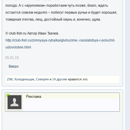
погода. А с «крупняком» поработаем чуть позже, благо, ждать
остается совсем недолго – побегут первые ручьи и будет хорошая,
товарная плотва, лещ, достойный окунь и, конечно, щука.
© club-fish.ru Автор Иван Ткачев.
http://club-fish.ru/zimnyaya-rybalka/gluhozime.-rasslabitsya-i-poluchit-
udovolstvie.html
25.01.15
Вверх
ZIM
,
Холодильщик
,
Северян
и
14 другим
нравится это.
Реклама