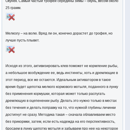
Окунек. Самый частый трофей середины зимы – окунь, весом около
25 грамм.
Мелюзгу – на волю. Вряд ли он, конечно дорастет до трофея, но
лучше пусть плывет.
Исходя из этого, активизировать клев поможет не кормление рыбы,
а небольшое возбуждение ее, ведь инстинкты, хоть и дремлющие в
этот период, все же остаются. Идеальным активатором в такое
время будет щепотка мелкого кормового мотыля, поданного в лунку
без применения кормушки, которая может только распугать
дремлющую в оцепенении рыбу. Делать это нужно только в местах
без течения и делать поправку на то, что нужной глубины личинки
достигнут не сразу. Методика такая – сначала облавливаем место
без прикормки, затем, если есть надежда на его перспективность,
бросаем в лунку щепотку мотыля и забываем про нее на некоторое