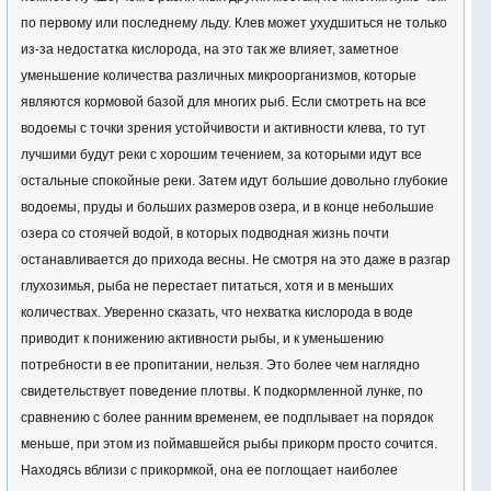
по первому или последнему льду. Клев может ухудшиться не только
из-за недостатка кислорода, на это так же влияет, заметное
уменьшение количества различных микроорганизмов, которые
являются кормовой базой для многих рыб. Если смотреть на все
водоемы с точки зрения устойчивости и активности клева, то тут
лучшими будут реки с хорошим течением, за которыми идут все
остальные спокойные реки. Затем идут большие довольно глубокие
водоемы, пруды и больших размеров озера, и в конце небольшие
озера со стоячей водой, в которых подводная жизнь почти
останавливается до прихода весны. Не смотря на это даже в разгар
глухозимья, рыба не перестает питаться, хотя и в меньших
количествах. Уверенно сказать, что нехватка кислорода в воде
приводит к понижению активности рыбы, и к уменьшению
потребности в ее пропитании, нельзя. Это более чем наглядно
свидетельствует поведение плотвы. К подкормленной лунке, по
сравнению с более ранним временем, ее подплывает на порядок
меньше, при этом из поймавшейся рыбы прикорм просто сочится.
Находясь вблизи с прикормкой, она ее поглощает наиболее