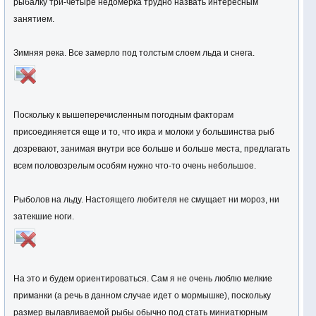
рыбалку три-четыре недомерка трудно назвать интересным
занятием.
Зимняя река. Все замерло под толстым слоем льда и снега.
Поскольку к вышеперечисленным погодным факторам
присоединяется еще и то, что икра и молоки у большинства рыб
дозревают, занимая внутри все больше и больше места, предлагать
всем половозрелым особям нужно что-то очень небольшое.
Рыболов на льду. Настоящего любителя не смущает ни мороз, ни
затекшие ноги.
На это и будем ориентироваться. Сам я не очень люблю мелкие
приманки (а речь в данном случае идет о мормышке), поскольку
размер вылавливаемой рыбы обычно под стать миниатюрным