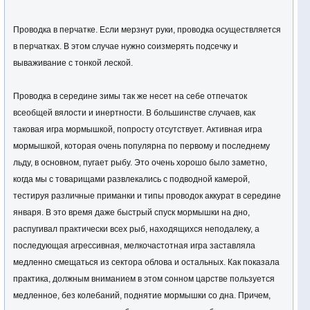
Проводка в перчатке. Если мерзнут руки, проводка осуществляется
в перчатках. В этом случае нужно соизмерять подсечку и
вываживание с тонкой леской.
Проводка в середине зимы так же несет на себе отпечаток
всеобщей вялости и инертности. В большинстве случаев, как
таковая игра мормышкой, попросту отсутствует. Активная игра
мормышкой, которая очень популярна по первому и последнему
льду, в основном, пугает рыбу. Это очень хорошо было заметно,
когда мы с товарищами развлекались с подводной камерой,
тестируя различные приманки и типы проводок аккурат в середине
января. В это время даже быстрый спуск мормышки на дно,
распугивал практически всех рыб, находящихся неподалеку, а
последующая агрессивная, мелкочастотная игра заставляла
медленно смещаться из сектора облова и остальных. Как показала
практика, должным вниманием в этом сонном царстве пользуется
медленное, без колебаний, поднятие мормышки со дна. Причем,