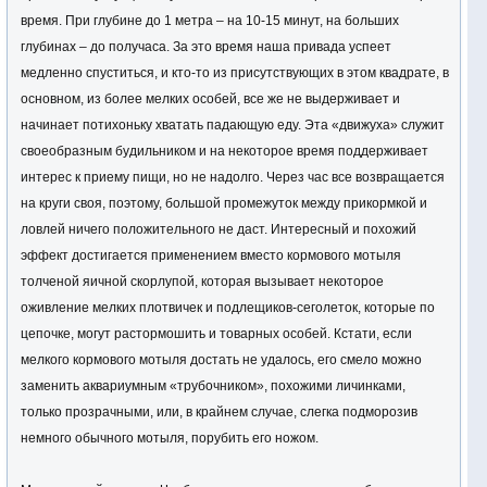
время. При глубине до 1 метра – на 10-15 минут, на больших
глубинах – до получаса. За это время наша привада успеет
медленно спуститься, и кто-то из присутствующих в этом квадрате, в
основном, из более мелких особей, все же не выдерживает и
начинает потихоньку хватать падающую еду. Эта «движуха» служит
своеобразным будильником и на некоторое время поддерживает
интерес к приему пищи, но не надолго. Через час все возвращается
на круги своя, поэтому, большой промежуток между прикормкой и
ловлей ничего положительного не даст. Интересный и похожий
эффект достигается применением вместо кормового мотыля
толченой яичной скорлупой, которая вызывает некоторое
оживление мелких плотвичек и подлещиков-сеголеток, которые по
цепочке, могут растормошить и товарных особей. Кстати, если
мелкого кормового мотыля достать не удалось, его смело можно
заменить аквариумным «трубочником», похожими личинками,
только прозрачными, или, в крайнем случае, слегка подморозив
немного обычного мотыля, порубить его ножом.