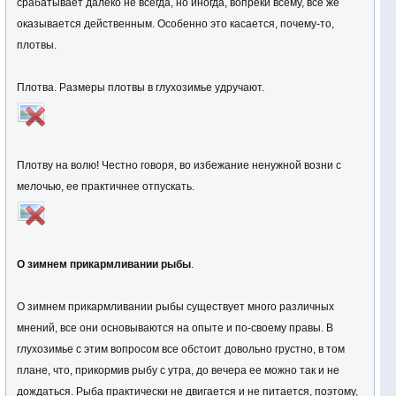
срабатывает далеко не всегда, но иногда, вопреки всему, все же
оказывается действенным. Особенно это касается, почему-то,
плотвы.
Плотва. Размеры плотвы в глухозимье удручают.
Плотву на волю! Честно говоря, во избежание ненужной возни с
мелочью, ее практичнее отпускать.
О зимнем прикармливании рыбы
.
О зимнем прикармливании рыбы существует много различных
мнений, все они основываются на опыте и по-своему правы. В
глухозимье с этим вопросом все обстоит довольно грустно, в том
плане, что, прикормив рыбу с утра, до вечера ее можно так и не
дождаться. Рыба практически не двигается и не питается, поэтому,