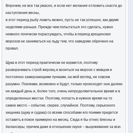
Впрочем, не все так ужасно, и если нет желания отложить снасти до
наступления весны,
в этот период рыбу ловить можно, пусть не так успешно, как двумя
неделями раньше. Прежде чем попытаться это сделать, нужно
немного логически порассуждать, чтобы в период крещенских
морозов не заниматься на льду тем, что заведомо обречено на
провал.
Щука в этот период практически не кормится, поэтому
разворачивать строй жерлиц и возиться на морозе с живцом и
постоянно замерзающими лунками, на мой взгляд, не совсем
разумно. Поклевки, возможно и будут, только происходят они далеко
не каждый день и, более того, очень непродолжительное время и в
определенных местах. Поэтому, попасть в нужное время на то
самое место – событие, скорее, случайное. Поэтому, серьезного
хищника (щуку и судака) со всеми способами его поимки придется
оставить в покое примерно на месяц. Сюда я бы отнес блесны и
балансиры, причем даже в отношении окуня – выцеживание за всю