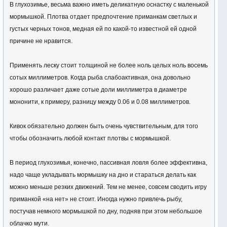
В глухозимье, весьма важно иметь деликатную оснастку с маленькой
мормышкой. Плотва отдает предпочтение приманкам светлых и
густых черных тонов, медная ей по какой-то известной ей одной
причине не нравится.
Применять леску стоит толщиной не более ноль целых ноль восемь
сотых миллиметров. Когда рыба слабоактивная, она довольно
хорошо различает даже сотые доли миллиметра в диаметре
мононити, к примеру, разницу между 0.06 и 0.08 миллиметров.
Кивок обязательно должен быть очень чувствительным, для того
чтобы обозначить любой контакт плотвы с мормышкой.
В период глухозимья, конечно, пассивная ловля более эффективна,
надо чаще укладывать мормышку на дно и стараться делать как
можно меньше резких движений. Тем не менее, совсем сводить игру
приманкой «на нет» не стоит. Иногда нужно привлечь рыбу,
постучав немного мормышкой по дну, подняв при этом небольшое
облачко мути.