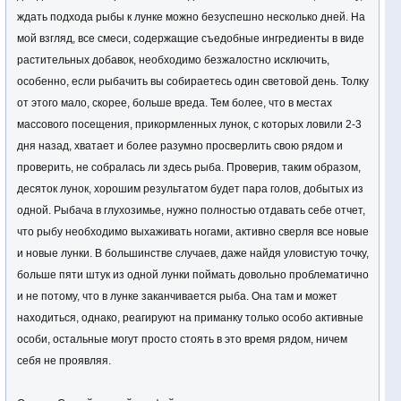
ждать подхода рыбы к лунке можно безуспешно несколько дней. На
мой взгляд, все смеси, содержащие съедобные ингредиенты в виде
растительных добавок, необходимо безжалостно исключить,
особенно, если рыбачить вы собираетесь один световой день. Толку
от этого мало, скорее, больше вреда. Тем более, что в местах
массового посещения, прикормленных лунок, с которых ловили 2-3
дня назад, хватает и более разумно просверлить свою рядом и
проверить, не собралась ли здесь рыба. Проверив, таким образом,
десяток лунок, хорошим результатом будет пара голов, добытых из
одной. Рыбача в глухозимье, нужно полностью отдавать себе отчет,
что рыбу необходимо выхаживать ногами, активно сверля все новые
и новые лунки. В большинстве случаев, даже найдя уловистую точку,
больше пяти штук из одной лунки поймать довольно проблематично
и не потому, что в лунке заканчивается рыба. Она там и может
находиться, однако, реагируют на приманку только особо активные
особи, остальные могут просто стоять в это время рядом, ничем
себя не проявляя.