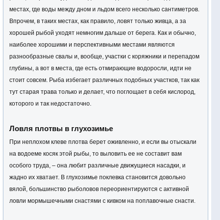
местах, где воды между дном и льдом всего несколько сантиметров.
Впрочем, в таких местах, как правило, ловят только живца, а за
хорошей рыбой уходят немногим дальше от берега. Как и обычно,
наиболее хорошими и перспективными местами являются
разнообразные свалы и, вообще, участки с коряжники и перепадом
глубины, а вот в места, где есть отмирающие водоросли, идти не
стоит совсем. Рыба избегает различных подобных участков, так как
тут старая трава только и делает, что поглощает в себя кислород,
которого и так недостаточно.
Ловля плотвы в глухозимье
При неплохом клеве плотва берет оживленно, и если вы отыскали
на водоеме косяк этой рыбы, то выловить ее не составит вам
особого труда, – она любит различные движущиеся насадки, и
жадно их хватает. В глухозимье поклевка становится довольно
вялой, большинство рыболовов переориентируются с активной
ловли мормышечными снастями с кивком на поплавочные снасти.