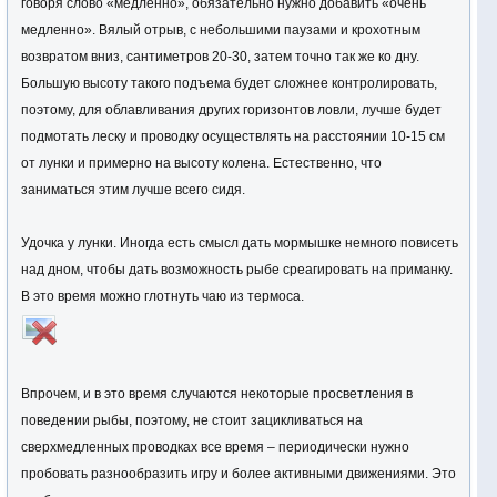
говоря слово «медленно», обязательно нужно добавить «очень
медленно». Вялый отрыв, с небольшими паузами и крохотным
возвратом вниз, сантиметров 20-30, затем точно так же ко дну.
Большую высоту такого подъема будет сложнее контролировать,
поэтому, для облавливания других горизонтов ловли, лучше будет
подмотать леску и проводку осуществлять на расстоянии 10-15 см
от лунки и примерно на высоту колена. Естественно, что
заниматься этим лучше всего сидя.
Удочка у лунки. Иногда есть смысл дать мормышке немного повисеть
над дном, чтобы дать возможность рыбе среагировать на приманку.
В это время можно глотнуть чаю из термоса.
Впрочем, и в это время случаются некоторые просветления в
поведении рыбы, поэтому, не стоит зацикливаться на
сверхмедленных проводках все время – периодически нужно
пробовать разнообразить игру и более активными движениями. Это