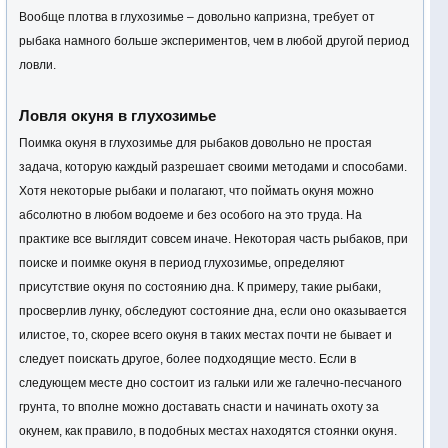
Вообще плотва в глухозимье – довольно капризна, требует от
рыбака намного больше экспериментов, чем в любой другой период
ловли.
Ловля окуня в глухозимье
Поимка окуня в глухозимье для рыбаков довольно не простая
задача, которую каждый разрешает своими методами и способами.
Хотя некоторые рыбаки и полагают, что поймать окуня можно
абсолютно в любом водоеме и без особого на это труда. На
практике все выглядит совсем иначе. Некоторая часть рыбаков, при
поиске и поимке окуня в период глухозимье, определяют
присутствие окуня по состоянию дна. К примеру, такие рыбаки,
просверлив лунку, обследуют состояние дна, если оно оказывается
илистое, то, скорее всего окуня в таких местах почти не бывает и
следует поискать другое, более подходящие место. Если в
следующем месте дно состоит из гальки или же галечно-песчаного
грунта, то вполне можно доставать снасти и начинать охоту за
окунем, как правило, в подобных местах находятся стоянки окуня.