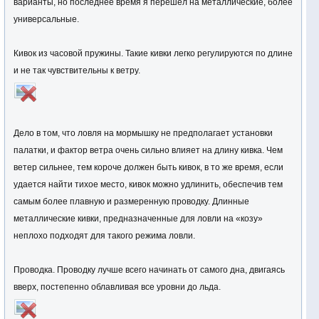
варианты, но последнее время я перешел на металлические, более
универсальные.
Кивок из часовой пружины. Такие кивки легко регулируются по длине
и не так чувствительны к ветру.
Дело в том, что ловля на мормышку не предполагает установки
палатки, и фактор ветра очень сильно влияет на длину кивка. Чем
ветер сильнее, тем короче должен быть кивок, в то же время, если
удается найти тихое место, кивок можно удлинить, обеспечив тем
самым более плавную и размеренную проводку. Длинные
металлические кивки, предназначенные для ловли на «козу»
неплохо подходят для такого режима ловли.
Проводка. Проводку лучше всего начинать от самого дна, двигаясь
вверх, постепенно облавливая все уровни до льда.