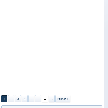
1
2
3
4
5
6
→
16
Вперёд >