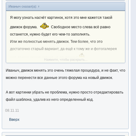
Иваныч сказал(а):
↑
Я могу узнать насчёт картинок, хотя это мне кажется такой
движок форума.
Свободное место слева всё равно
останется, нужно будет его чем-то заполнять.
Или же полностью менять движок. Тем более, что это
достаточно старый вариант, да ещё к тому же и фотогалерея
уже долгое время глючит не по-детски!
Нажмите, чтобы раскрыть...
Если большинство форумчан поддержит это предложение,
Иваныч, движок менять это очень тяжелая процедура, и не факт, что
сделаем новый формат форума, на весь экран и без картинок.
можно перенести все данные этого форума на новый движок.
А вот картинки убрать не проблема, нужно просто отредактировать
файл шаблона, удалив из него определенный код.
08.11.11
Вверх