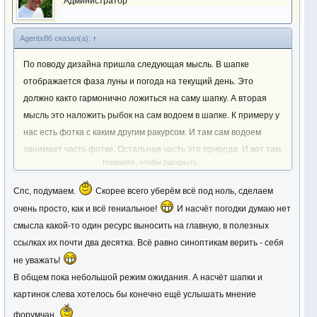
Администратор
Agentx86 сказал(а):
↑
По поводу дизайна пришла следующая мысль. В шапке
отображается фаза луны и погода на текущий день. Это
должно както гармонично ложиться на саму шапку. А вторая
мысль это наложить рыбок на сам водоем в шапке. К примеру у
нас есть фотка с каким другим ракурсом. И там сам водоем
занимает часть фотки. Остальная часть это природа. И вот там
Нажмите, чтобы раскрыть...
где находится водоем плавают рыбки. Это также может быть
озеро или еще чтото.
Спс, подумаем.
Скорее всего уберём всё под ноль, сделаем
очень просто, как и всё гениальное!
И насчёт погодки думаю нет
смысла какой-то один ресурс выносить на главную, в полезных
ссылках их почти два десятка. Всё равно синоптикам верить - себя
не уважать!
В общем пока небольшой режим ожидания. А насчёт шапки и
картинок слева хотелось бы конечно ещё услышать мнение
форумчан.