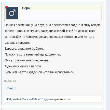
Серж
Привез племянницу на пруд, она плескается в воде, а я сижу блюдю
короче. Чтобы не скучать захватил с собой какой-то дрючек трех
метровый и не червячка ловлю карасиков. Бежит ко мне дятел с
охраны и говорит:
Здрасте, оплатите рыбалку.
Покажите хоть какие нибудь документы,
Они у хозяина, платите деньги
А деньги у мамки с папкой
В общем на этой чудесной ноте мы и расстались.
02.06.13
Вверх
ИВА
,
kashei
,
Vladimir0504
и
15 другим
нравится это.