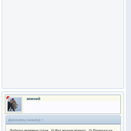
зимний
Дергачевец сказал(а):
↑
Доброго времени суток...))) Вот возник вопрос...))) Приехал на