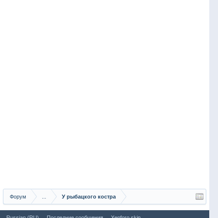
Форум
...
У рыбацкого костра
Russian (RU)
Последние сообщения
Xenforo skin