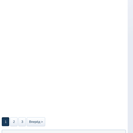
1
2
3
Вперёд >