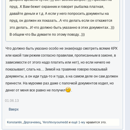
пруд...К Вам бежит охранник и говорит рыбалка платная,
давайте деньги и т.д. А если у него попросить документы на
пруд, он должен их показать...А что делать если он откажется
это делать...И что должно быть указанно в этих документах...)))
В общем что Вы думаете по этому поводу...)))
Что должно быть указано особо не знаю(надо смотреть всякие КРХ
или какой там режим согласно правилам, прописанным в законе, в
зависимости от этого надо платить или нет), но если ничего не
показывает, слать на.... Зимой на травянке говорю показывай
документы, а он иди туда-то и туда, а на самом деле он сам должен
принести. На муромке раз даже с папочкой документов ходил, но
денег от меня все равно не получил
.
01.06.13
Вверх
Konstantin
,
Дергачевец
,
Yershtvoyoumedd
и
ещё 1-му
нравится это.