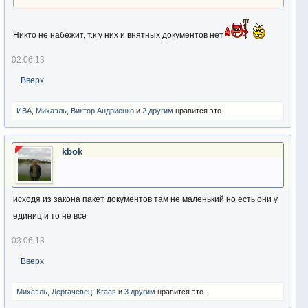
Никто не набежит, т.к у них и внятных документов нет
02.06.13
Вверх
ИВА
,
Михаэль
,
Виктор Андриенко
и
2 другим
нравится это.
kbok
исходя из закона пакет документов там не маленький но есть они у
единиц и то не все
03.06.13
Вверх
Михаэль
,
Дергачевец
,
Kraas
и
3 другим
нравится это.