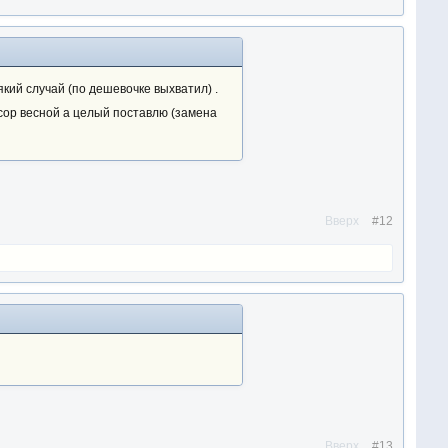
який случай (по дешевочке выхватил) .
усор весной а целый поставлю (замена
Вверх
#12
Вверх
#13