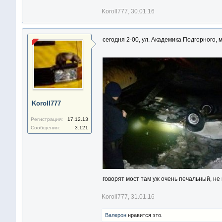
Koroll777
,
30.01.16
сегодня 2-00, ул. Академика Подгорного, 
Koroll777
Регистрация:
17.12.13
Сообщения:
3.121
говорят мост там уж очень печальный, не 
Koroll777
,
31.01.16
Валерон
нравится это.