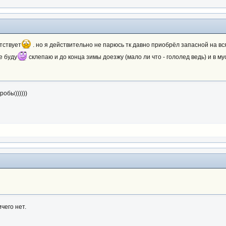
тствует
. но я действительно не парюсь тк давно приобрёл запасной на вс
е буду
склепаю и до конца зимы доезжу (мало ли что - гололед ведь) и в м
обы))))))
чего нет.