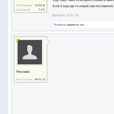
Еще пару таких объездов и снимать бамп
Регистрация:
14.04.11
Если б еще где-то новый сам поставился)
Сообщения:
7.171
Валерон
,
23.01.16
Professor
нравится это.
Реклама
Регистрация:
06.01.12