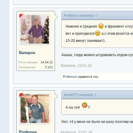
Professor сказал(а):
↑
Нижняя и средняя
и фрагмент отсу
вот и пригодился
а с этим возится н
15-20 минут занимает) .
Валерон
Ааааа, тогда можно штурмовать ходом сугр
Регистрация:
14.04.11
Валерон
,
23.01.16
Сообщения:
7.171
Professor
нравится это.
Koroll777 сказал(а):
↑
А на те4
?
Нет, т4 у меня не было ни разу поэтому ни
Professor
Professor
,
23.01.16