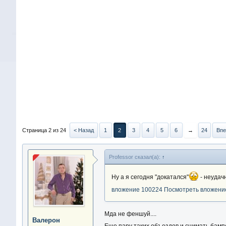
Страница 2 из 24
< Назад
1
2
3
4
5
6
→
24
Впе
Professor сказал(а):
↑
Ну а я сегодня "докатался"
- неудач
вложение 100224
Посмотреть вложени
Мда не феншуй....
Валерон