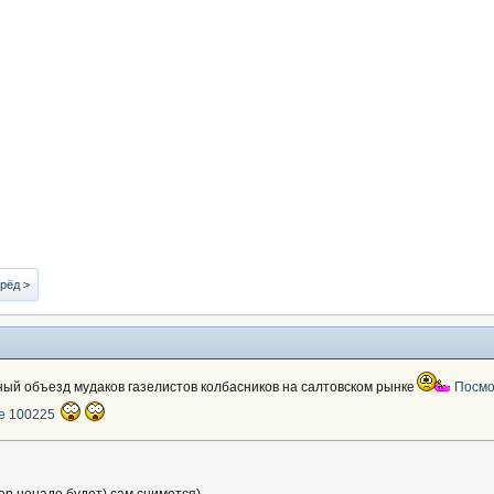
рёд >
ный объезд мудаков газелистов колбасников на салтовском рынке
Посмо
е 100225