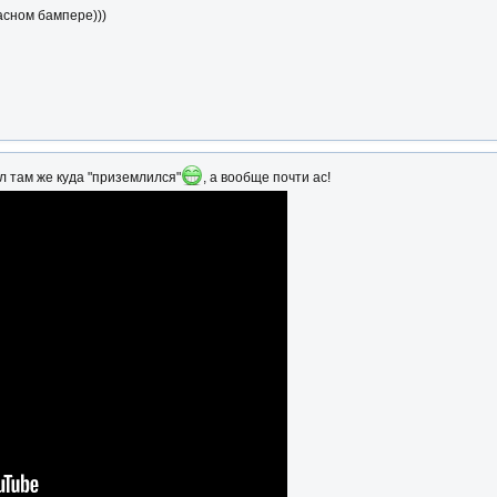
асном бампере)))
л там же куда "приземлился"
, а вообще почти ас!