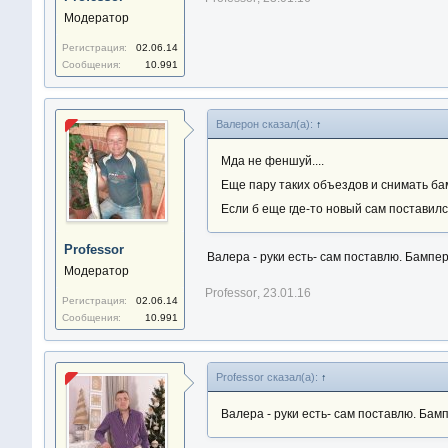
Модератор
Регистрация:
02.06.14
Сообщения:
10.991
Валерон сказал(а):
↑
Мда не феншуй....
Еще пару таких объездов и снимать ба
Если б еще где-то новый сам поставилс
Professor
Валера - руки есть- сам поставлю. Бампер
Модератор
Professor
,
23.01.16
Регистрация:
02.06.14
Сообщения:
10.991
Professor сказал(а):
↑
Валера - руки есть- сам поставлю. Бам