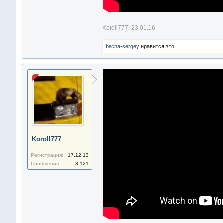
Koroll777
,
23.01.16
bacha-sergey
нравится это.
Koroll777
Регистрация:
17.12.13
Сообщения:
3.121