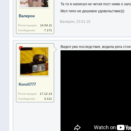
Та то я написал не читая пост ниже о зап
Мол типо не дешевое удовольствие)))
Валерон
Валерон
,
23.01.16
Регистрация:
14.04.11
Сообщения:
7.171
Видел ужо последствия, водила рега стоя
Koroll777
Регистрация:
17.12.13
Сообщения:
3.121