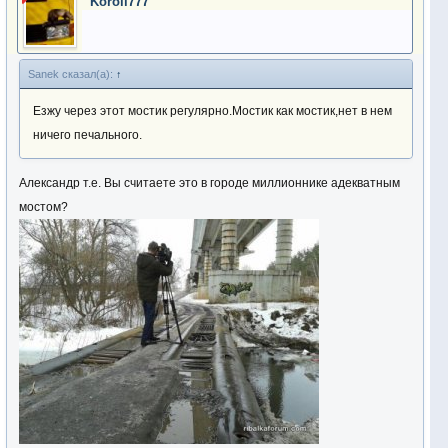
Koroll777
Sanek сказал(а):
↑
Езжу через этот мостик регулярно.Мостик как мостик,нет в нем
ничего печального.
Александр т.е. Вы считаете это в городе миллионнике адекватным
мостом?