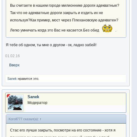
Вы считаете в нашем городе милионнике дороги адекватные?
Так что не адекватные дороги закрыть и ездить их не
используя?Как пример, мост через Плехановскую адекватен?
Легко умничать когда это Вас не касается.Без обид
.
Я тебе об одном, ты мне о другом - ок, ладно забей!
01.02.16
Вверх
Sanek
нравится это.
Sanek
Модератор
Koroll777 сказал(а):
↑
Стас его лучше закрыть, посмотри на его состояние - хотя я