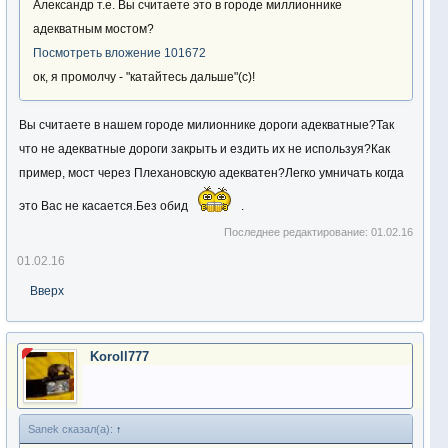
Александр т.е. Вы считаете это в городе миллионнике
адекватным мостом?
Посмотреть вложение 101672
ок, я промолчу - "катайтесь дальше"(с)!
Вы считаете в нашем городе милионнике дороги адекватные?Так
что не адекватные дороги закрыть и ездить их не используя?Как
пример, мост через Плехановскую адекватен?Легко умничать когда
это Вас не касается.Без обид
.
Последнее редактирование:
01.02.16
01.02.16
Вверх
Koroll777
Sanek сказал(а):
↑