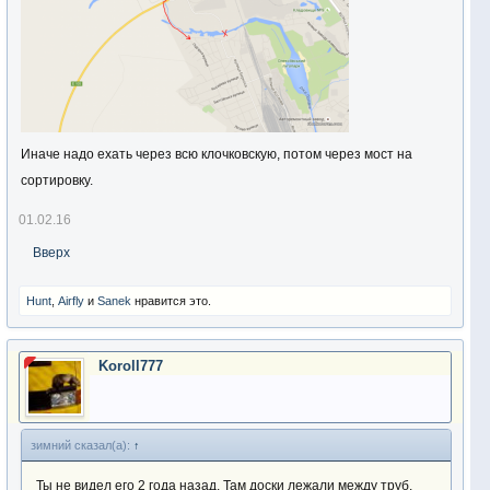
Иначе надо ехать через всю клочковскую, потом через мост на
сортировку.
01.02.16
Вверх
Hunt
,
Airfly
и
Sanek
нравится это.
Koroll777
зимний сказал(а):
↑
Ты не видел его 2 года назад. Там доски лежали между труб.