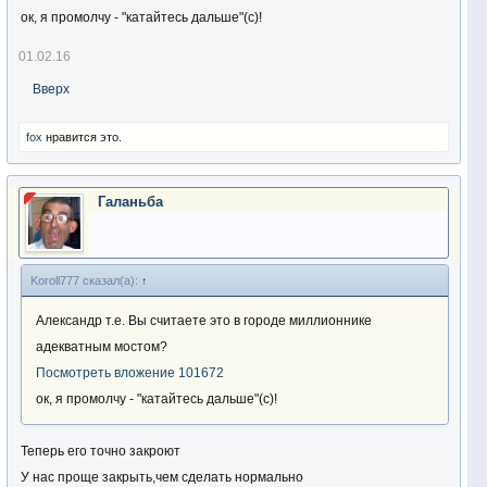
ок, я промолчу - "катайтесь дальше"(с)!
01.02.16
Вверх
fox
нравится это.
Галаньба
Koroll777 сказал(а):
↑
Александр т.е. Вы считаете это в городе миллионнике
адекватным мостом?
Посмотреть вложение 101672
ок, я промолчу - "катайтесь дальше"(с)!
Теперь его точно закроют
У нас проще закрыть,чем сделать нормально