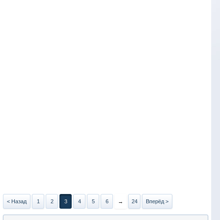
< Назад
1
2
3
4
5
6
→
24
Вперёд >