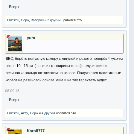
Вверх
Олежан
,
Серж
,
Валерон
и
2 другим
нравится это.
yura
ДВС, берёте ненужную камеру с жигулей и режете поперёк 4 кусочка
около 10 - 15 см. ( зависит от ширины колес) получившиеся
резиновые кольца натягиваем на колесо. Получаются пластиковые
колёса на резиновой основе, ещё и не так тарахтеть будет ...
06.09.15
Вверх
Олежан
,
Airfly
,
Серж
и
4 другим
нравится это.
Koroll777