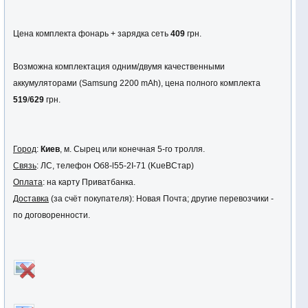
Цена комплекта фонарь + зарядка сеть
409
грн.
Возможна комплектация одним/двумя качественными
аккумуляторами (Samsung 2200 mAh), цена полного комплекта
519
/
629
грн.
Город
:
Киев
, м. Сырец или конечная 5-го тролля.
Связь
: ЛС, телефон Oб8-l55-2I-71 (KuеBCтaр)
Оплата
: на карту Приватбанка.
Доставка
(за счёт покупателя): Новая Почта; другие перевозчики -
по договоренности.