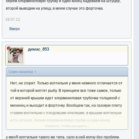
берем хлорвиниловую трубку и один конец надеваем на штуцер,
второй выводим на улицу, в моем случае это форточка.
19.07.12
Вверх
димас_853
Серж сказал(а):
↑
Нет, не сгорит. Только коптильня у меня немного отличается от
той в которой коптят рыбу. В принципе все тоже самое, только
от верхней крышки идет хлорвиниловая трубочка толщиной с
мизинец и выходит в форточку. Вообщем так, на газовую плиту
ставим коптильню с плодовыми опилками, в крышки коптильни
есть штуцер, берем хлорвиниловую трубку и один конец
Нажмите, чтобы раскрыть...
надеваем на штуцер, второй выводим на улицу, в моем случае
это форточка.
у менЯ коптильня такого же типа. сало в ней копчу без проблем.