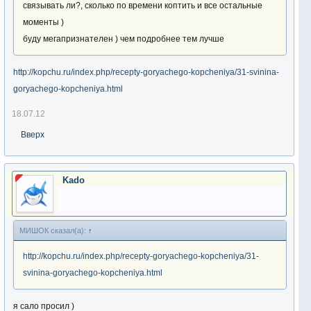
связывать ли?, сколько по времени коптить и все остальные
моменты )
буду мегапризнателен ) чем подробнее тем лучше
http://kopchu.ru/index.php/recepty-goryachego-kopcheniya/31-svinina-
goryachego-kopcheniya.html
18.07.12
Вверх
Kado
МИШОК сказал(а):
↑
http://kopchu.ru/index.php/recepty-goryachego-kopcheniya/31-
svinina-goryachego-kopcheniya.html
я сало просил )