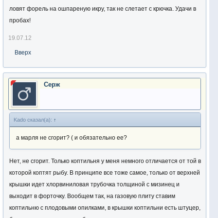
ловят форель на ошпареную икру, так не слетает с крючка. Удачи в
пробах!
19.07.12
Вверх
Серж
Kado сказал(а):
↑
а марля не сгорит? ( и обязательно ее?
Нет, не сгорит. Только коптильня у меня немного отличается от той в
которой коптят рыбу. В принципе все тоже самое, только от верхней
крышки идет хлорвиниловая трубочка толщиной с мизинец и
выходит в форточку. Вообщем так, на газовую плиту ставим
коптильню с плодовыми опилками, в крышки коптильни есть штуцер,