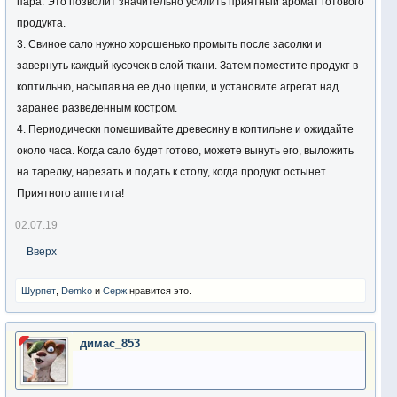
пара. Это позволит значительно усилить приятный аромат готового
продукта.
3. Свиное сало нужно хорошенько промыть после засолки и
завернуть каждый кусочек в слой ткани. Затем поместите продукт в
коптильню, насыпав на ее дно щепки, и установите агрегат над
заранее разведенным костром.
4. Периодически помешивайте древесину в коптильне и ожидайте
около часа. Когда сало будет готово, можете вынуть его, выложить
на тарелку, нарезать и подать к столу, когда продукт остынет.
Приятного аппетита!
02.07.19
Вверх
Шурпет
,
Demko
и
Серж
нравится это.
димас_853