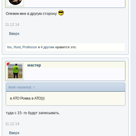
Олежик мне в другую сторону
11.12.14
Вверх
fox
,
Hunt
,
Professor
и
4 другим
нравится это.
мастер
kbok сказал(а):
↑
в АТО Ромка в АТО)))
туда с 15- го будут записывать.
11.12.14
Вверх