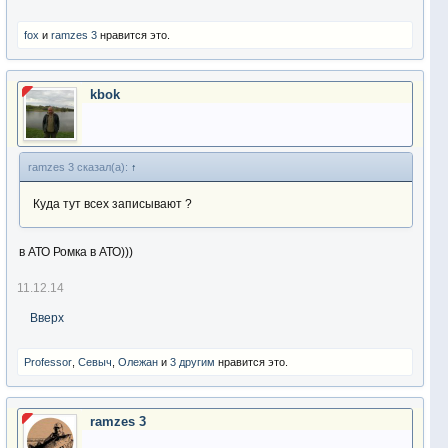
fox
и
ramzes 3
нравится это.
kbok
ramzes 3 сказал(а):
↑
Куда тут всех записывают ?
в АТО Ромка в АТО)))
11.12.14
Вверх
Professor
,
Севыч
,
Олежан
и
3 другим
нравится это.
ramzes 3