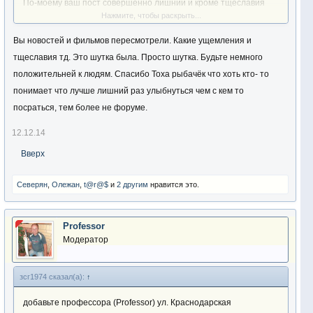
По-моему ваш пост совершенно лишний и кроме тщеславия
Нажмите, чтобы раскрыть...
ничего , Вам , не принес
Вы новостей и фильмов пересмотрели. Какие ущемления и
тщеславия тд. Это шутка была. Просто шутка. Будьте немного
положительней к людям. Спасибо Тоха рыбачёк что хоть кто- то
понимает что лучше лишний раз улыбнуться чем с кем то
посраться, тем более не форуме.
12.12.14
Вверх
Северян
,
Олежан
,
t@r@$
и
2 другим
нравится это.
Professor
Модератор
зсг1974 сказал(а):
↑
добавьте профессора (Professor) ул. Краснодарская