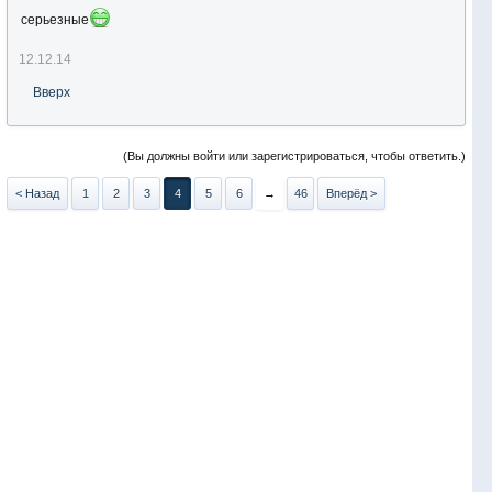
серьезные
12.12.14
Вверх
(Вы должны войти или зарегистрироваться, чтобы ответить.)
< Назад
1
2
3
4
5
6
→
46
Вперёд >