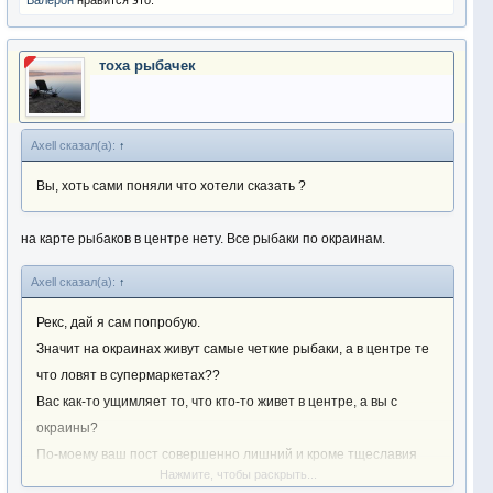
Валерон
нравится это.
тоха рыбачек
Axell сказал(а):
↑
Вы, хоть сами поняли что хотели сказать ?
на карте рыбаков в центре нету. Все рыбаки по окраинам.
Axell сказал(а):
↑
Рекс, дай я сам попробую.
Значит на окраинах живут самые четкие рыбаки, а в центре те
что ловят в супермаркетах??
Вас как-то ущимляет то, что кто-то живет в центре, а вы с
окраины?
По-моему ваш пост совершенно лишний и кроме тщеславия
Нажмите, чтобы раскрыть...
ничего , Вам , не принес