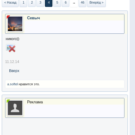
< Назад
1
2
3
4
5
6
→
46
Вперёд >
Севыч
никого))
11.12.14
Вверх
a.softel
нравится это.
Реклама