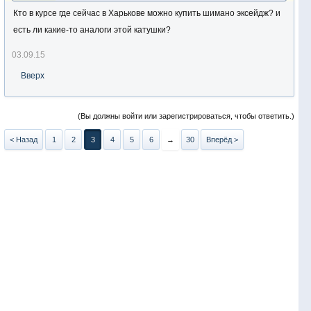
Кто в курсе где сейчас в Харькове можно купить шимано эксейдж? и
есть ли какие-то аналоги этой катушки?
03.09.15
Вверх
(Вы должны войти или зарегистрироваться, чтобы ответить.)
< Назад
1
2
3
4
5
6
→
30
Вперёд >