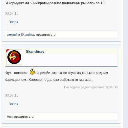
И кормушками 50-60грамм разбил подшипник рыбалок за 10.
03.07.15
Вверх
зимний
и
Skandinav
нравится это.
Skandinav
Фух...поменял.
на риоби..это та же экусима,только с задним
фрикционом...Хорошо не далеко работаю от магаза...
Последнее редактирование:
03.07.15
03.07.15
Вверх
Hunt
нравится это.