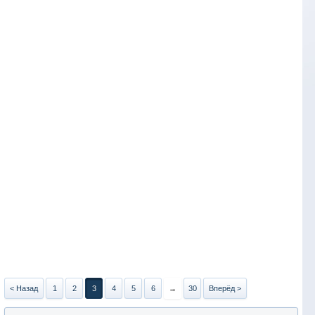
< Назад
1
2
3
4
5
6
→
30
Вперёд >