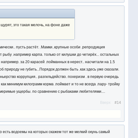
х щурят, это такая мелочь, на фоне даже
мически.. пусть растёт. .Мамки..крупные особи .репродукция
 рыбу .например карпа. только от килушки до четирёх... остальных
. например. за 20 карасей .пойманных в нерест.. насчитали на 1.5
тоб природу не губить...Порядок должен быть .как здесь уже сказали.
оньерство коррупция.. разгильдяйство. похеризм . в первую очередь
ак минимум килограмм корма .поймает и то не всегда .пару- тройку
оизмеримые ущербы. по сравнению с рыбаками любителями....
Вверх
#14
Но есть водоемы на которых скажем тот же мелкий окунь самый