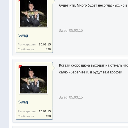
будет ити. Много будет несогласных, но 
Swag
,
05.03.15
Swag
Регистрация:
15.01.15
Сообщения:
438
Кстати скоро щюка выходит на отмель что
самки- берегите и, и будут вам трофеи
Swag
,
05.03.15
Swag
Регистрация:
15.01.15
Сообщения:
438