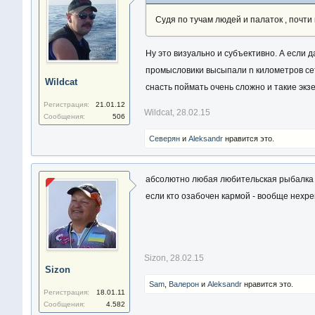
Судя по тучам людей и палаток , почти 
Ну это визуально и субъективно. А если д
промысловики высыпали n километров сет
Wildcat
снасть поймать очень сложно и такие экз
Регистрация:
21.01.12
Wildcat
,
28.02.15
Сообщения:
506
Северян
и
Aleksandr
нравится это.
абсолютно любая любительская рыбалка -
если кто озабочен кармой - вообще нехре
Sizon
,
28.02.15
Sizon
Sam
,
Валерон
и
Aleksandr
нравится это.
Регистрация:
18.01.11
Сообщения:
4.582