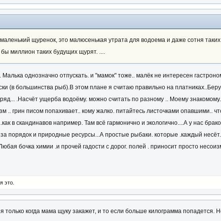
этот маленький щуренок, это малюсенькая утрата для водоема и даже сотня таки
бы миллион таких будущих щурят. ....
. Малька однозначно отпускать. и "мамок" тоже.. малёк не интересен гастроно
ски (в большинства рыб).В этом плане я считаю правильно на платниках..Берут
одряд... .Насчёт ущерба водоёму. можно считать по разному .. Моему знакомому
изм .. грин писом попахивает.. кому жалко. питайтесь листочками опавшими.. ч
.как в скандинавов например. Там всё гармонично и экологично....А у нас брак
а порядок и природные ресурсы...А простые рыбаки. которые .каждый несёт. к
.. Любая бочка химии .и прочей гадости с дорог. полей . приносит просто нес
я это.
ия только когда мама щуку закажет, и то если больше килограмма попадется. 