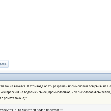
рёд >
сти так не кажется. В этом годе опять разрешен промысловый лов рыбы на Пе
: чей прессинг на водоем сильнее, промысловиков, или рыболовов любителей,
 в рамках закона)?
углосуточно, то любители более прессуют )))