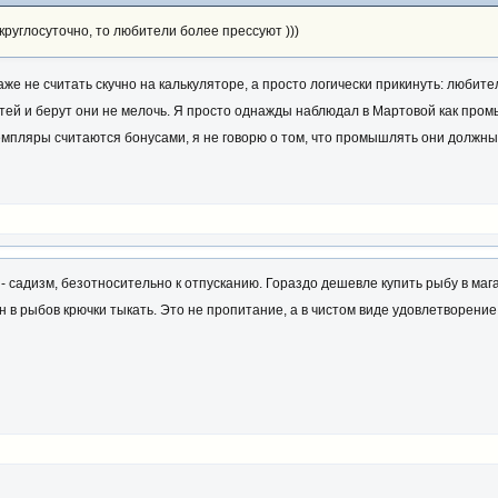
круглосуточно, то любители более прессуют )))
аже не считать скучно на калькуляторе, а просто логически прикинуть: любит
ей и берут они не мелочь. Я просто однажды наблюдал в Мартовой как пром
емпляры считаются бонусами, я не говорю о том, что промышлять они должны
 садизм, безотносительно к отпусканию. Гораздо дешевле купить рыбу в маг
н в рыбов крючки тыкать. Это не пропитание, а в чистом виде удовлетворение