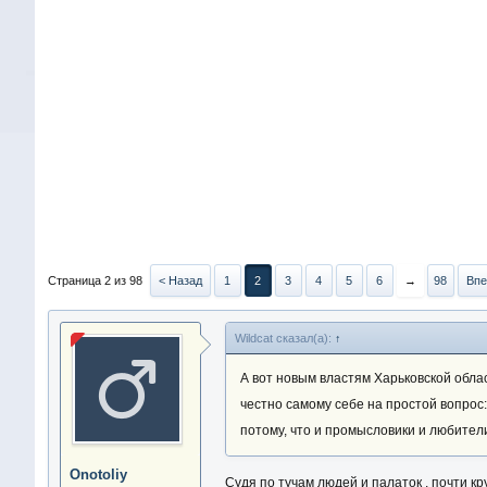
Страница 2 из 98
< Назад
1
2
3
4
5
6
→
98
Впе
Wildcat сказал(а):
↑
А вот новым властям Харьковской обла
честно самому себе на простой вопрос
потому, что и промысловики и любители
Onotoliy
Судя по тучам людей и палаток , почти кр