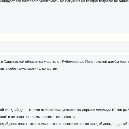
андируют его массового уничтожать, но ситуация на каждом водоеме не одноз
 в Харьковской области на участке от Рубежного до Печенежской дамбы ловят 
вить себе такую картину, допустим:
акой средний день, с нами любителями уезжает на Харьков минимум 10 тон ры
роши" и не надо на промысловиков все вешать.
каждый день ловит такое количество человек и клюет не каждый день, но дава