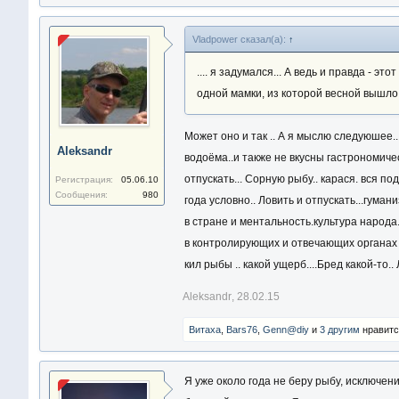
Vladpower сказал(а):
↑
.... я задумался... А ведь и правда - 
одной мамки, из которой весной вышло 
Может оно и так .. А я мыслю следуюшее..
Aleksandr
водоёма..и также не вкусны гастрономиче
отпускать... Сорную рыбу.. карася. вся п
Регистрация:
05.06.10
Сообщения:
980
года условно.. Ловить и отпускать...гуман
в стране и ментальность.культура народа.
в контролирующих и отвечающих органах з
кил рыбы .. какой ущерб....Бред какой-то
Aleksandr
,
28.02.15
Витаха
,
Bars76
,
Genn@diy
и
3 другим
нравитс
Я уже около года не беру рыбу, исключен