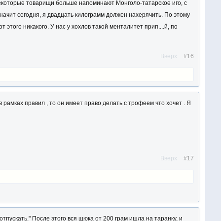
 некоторые товарищи больше напоминают Монголо-татарское иго, с
значит сегодня, я двадцать килограмм должен нахерячить. По этому
 этого никакого. У нас у хохлов такой менталитет прип....й, по
Вверх
#16
в рамках правил , то он имеет право делать с трофеем что хочет . Я
Вверх
#17
тпускать." После этого вся щюка от 200 грам ишла на таранку, и