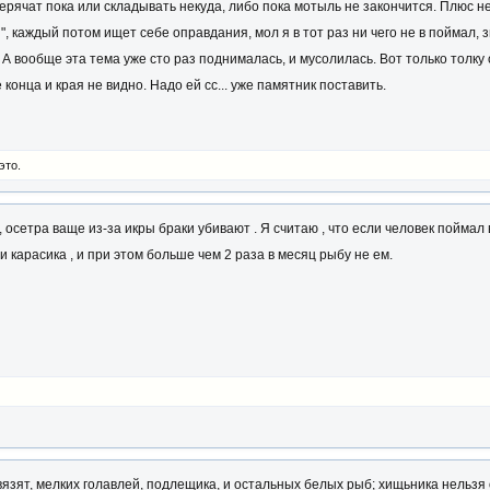
херячат пока или складывать некуда, либо пока мотыль не закончится. Плюс
, каждый потом ищет себе оправдания, мол я в тот раз ни чего не в поймал, 
А вообще эта тема уже сто раз поднималась, и мусолилась. Вот только толку от
 конца и края не видно. Надо ей сс... уже памятник поставить.
это.
, осетра ваще из-за икры браки убивают . Я считаю , что если человек поймал 
и карасика , и при этом больше чем 2 раза в месяц рыбу не ем.
вязят, мелких голавлей, подлещика, и остальных белых рыб; хищьника нельзя о