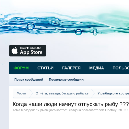
ФОРУМ
СТАТЬИ
ГАЛЕРЕЯ
МЕДИА
ПОЛЬЗ
Поиск сообщений
Последние сообщения
Форум
Отчёты, выезды, беседы о рыбалке
У рыбацкого костр
Когда наши люди начнут отпускать рыбу ???!
Тема в разделе "
У рыбацкого костра
", создана пользователем
Onotoliy
,
28.02.1