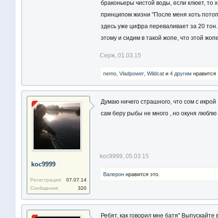
браконьеры чистой воды, если клюет, то 
принципом жизни "После меня хоть потоп"
здесь уже цифра переваливает за 20 тон. 
этому и сидим в такой жопе, что этой жопе
Серж
,
01.03.15
nemo
,
Vladpower
,
Wildcat
и
4 другим
нравится 
Думаю ничего страшного, что сом с икрой 
сам беру рыбы не много , но окуня люблю 
koc9999
,
05.03.15
koc9999
Валерон
нравится это.
Регистрация:
07.07.14
Сообщения:
320
Ребят, как говорил мне батя" Выпускайте 