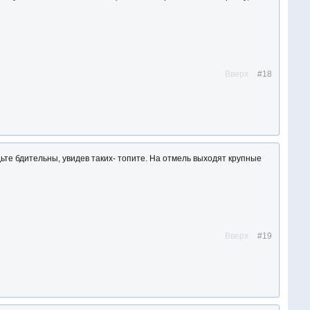
Вверх
#18
ьте бдительны, увидев таких- топите. На отмель выходят крупные
Вверх
#19