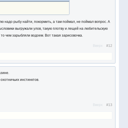
елю надо рыбу найти, покормить, а там поймал, не поймал вопрос. А
ысловики выгружали улов, такую плотву и лещей на любительскую
 то чем зарыбляли водоем. Вот такая зарисовочка.
Вверх
#12
азине.
 охотничьих инстинктов.
Вверх
#13