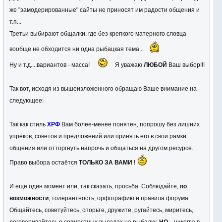
же "замодерированные" сайты не приносят им радости общения и
т.п...
Третьи выбирают общалки, где без крепкого матерного словца
вообще не обходится ни одна рыбацкая тема...
Ну и т.д....вариантов - масса!
Я уважаю
ЛЮБОЙ
Ваш выбор!!!
Так вот, исходя из вышеизложенного обращаю Ваше внимание на
следующее:
Так как стиль
ХРФ
Вам более-менее понятен, попрошу без лишних
упрёков, советов и предложений или принять его в свои рамки
общения или отторгнуть напрочь и общаться на другом ресурсе.
Право выбора остаётся
ТОЛЬКО ЗА ВАМИ
!
И ещё один момент или, так сказать, просьба. Соблюдайте,
по
возможности
, толерантность, орфографию и правила форума.
Общайтесь, советуйтесь, спорьте, дружите, ругайтесь, миритесь,