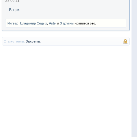
28.06.11
Вверх
Ингвар
,
Владимир Седых
,
Аstel
и
3 другим
нравится это.
Статус темы:
Закрыта.