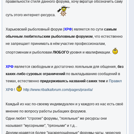
правильности стиля данного форума, хочу вкратце обозначить саму
суть этого интернет-ресурса.
Харьковский рыболовный форум (
ХРФ
) является по сути
самым
обычным любительским рыболовным форумом
, что естественно
не запрещает принимать в нём участие профессионалам,
спортсменам и рыболовам
ЛЮБОГО
уровня и квалификации.
ХРФ
является свободным и достаточно лояльным для общения,
без
каких-либо суровых ограничений
по выкладыванию сообщений в
темах, естественно
придерживаясь названий самих тем
и
Правил
ХРФ !
http://www.ribalkaforum.com/pages/pravila/
Каждый из нас по-своему индивидуален и у каждого из нас есть своё
мнение по вопросу работы рыбацких форумов.
Одни любят "строгие" форумы, "лояльные" же ресурсы они
называют "мусорными", "грязными" и т.д...
Другим нравятся более "раскрепощённые" форумы-чаты, чересчур