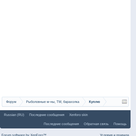
Форум
Рыболовные м-ны, ТМ, барахолка
Куплю
Russian (RU)
Последние сообщения
Xenforo skin
Последние сообщения
Обратная связь
Помощь
Forum software by XenForo™
Условия и правила