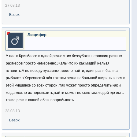
27.08.13
Вверх
Люцифер
У нас в Кривбассе в одной речке этих беззубок и перловиц разных
размеров просто немеренно.Жаль что их как мидий нельзя
готовить.А по поводу кувшинки, можно найти, один раз я был на
рыбалке в Херсонской обл так там речка небольшой ширины и вся в
этой кувшинке со всех сторон, так может просто определить как и
когда можно их перевозить,найти может по советам людей где есть
такие реки в вашей обл и попробывать
28.08.13
Вверх