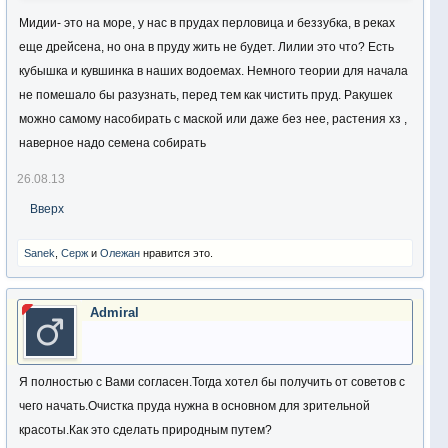
Мидии- это на море, у нас в прудах перловица и беззубка, в реках
еще дрейсена, но она в пруду жить не будет. Лилии это что? Есть
кубышка и кувшинка в наших водоемах. Немного теории для начала
не помешало бы разузнать, перед тем как чистить пруд. Ракушек
можно самому насобирать с маской или даже без нее, растения хз ,
наверное надо семена собирать
26.08.13
Вверх
Sanek
,
Серж
и
Олежан
нравится это.
Admiral
Я полностью с Вами согласен.Тогда хотел бы получить от советов с
чего начать.Очистка пруда нужна в основном для зрительной
красоты.Как это сделать природным путем?