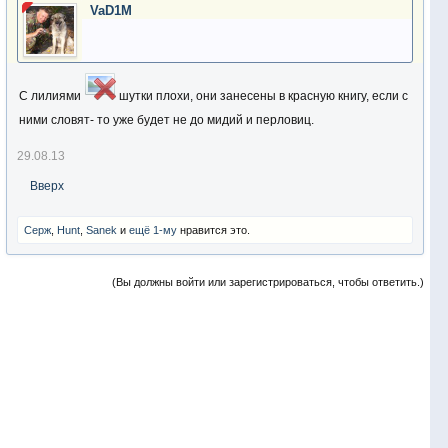
VaD1M
С лилиями
шутки плохи, они занесены в красную книгу, если с
ними словят- то уже будет не до мидий и перловиц.
29.08.13
Вверх
Серж
,
Hunt
,
Sanek
и
ещё 1-му
нравится это.
(Вы должны войти или зарегистрироваться, чтобы ответить.)