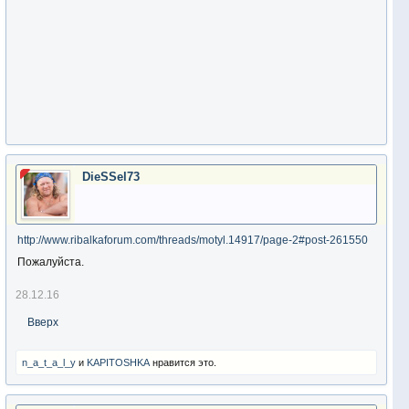
DieSSel73
http://www.ribalkaforum.com/threads/motyl.14917/page-2#post-261550
Пожалуйста.
28.12.16
Вверх
n_a_t_a_l_y
и
KAPITOSHKA
нравится это.