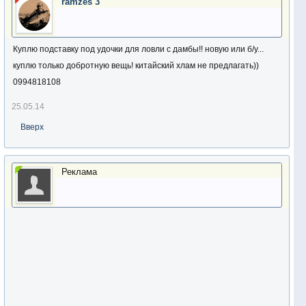
ramzes 3
Куплю подставку под удочки для ловли с дамбы!! новую или б/у...
куплю только добротную вещь! китайский хлам не предлагать))
0994818108
25.05.14
Вверх
Реклама