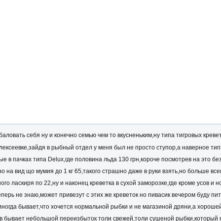
аловать себя ну и конечно семью чем то вкусненьким,ну типа тигровых креве
лексеевке,зайдя в рыбный отдел у меня был не просто ступор,а наверное ти
ные в пачках типа Delux,где половина льда 130 грн,короче посмотрев на это
о на вид що мумия до 1 кг 65,такого страшно даже в руки взять,но больше вс
го ласкиря по 22,ну и наконец креветка в сухой заморозке,где кроме усов и 
перь не знаю,может привезут с этих же креветок но пивасик вечером буду пи
ногда бывает,что хочется нормальной рыбки и не магазиной дряни,а хорошей
ов бывает небольшой переизбыток толи свежей,толи сушеной рыбки,который