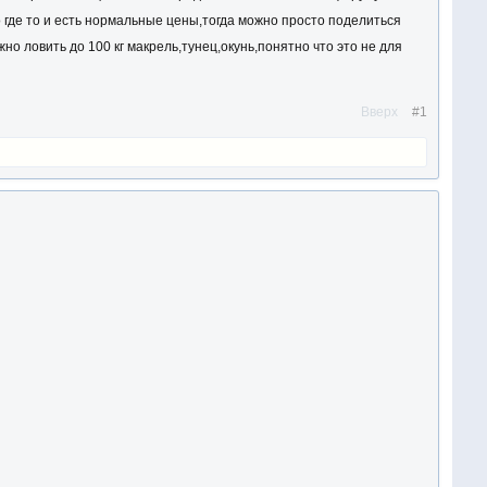
 где то и есть нормальные цены,тогда можно просто поделиться
но ловить до 100 кг макрель,тунец,окунь,понятно что это не для
Вверх
#1