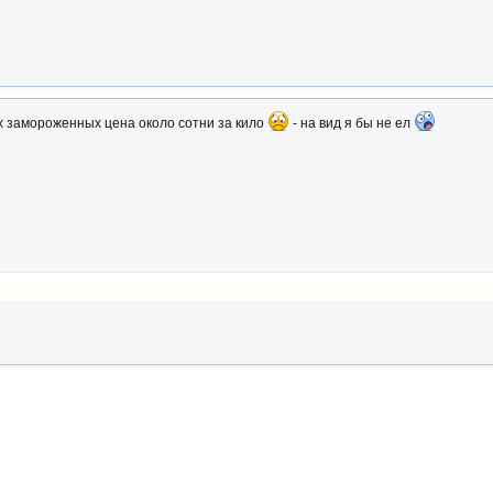
х замороженных цена около сотни за кило
- на вид я бы не ел