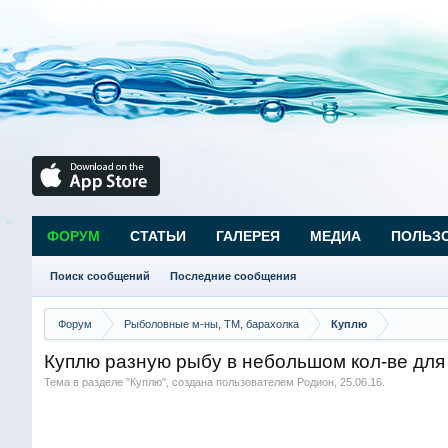
ФОРУМ
СТАТЬИ
ГАЛЕРЕЯ
МЕДИА
ПОЛЬЗ
Поиск сообщений
Последние сообщения
Форум
Рыболовные м-ны, ТМ, барахолка
Куплю
Куплю разную рыбу в небольшом кол-ве для
Тема в разделе "
Куплю
", создана пользователем
Родион
,
25.06.16
.