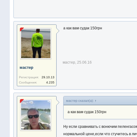
а как вам судак 150грн
мастер
,
25.06.16
мастер
Регистрация:
29.10.13
Сообщения:
4.235
мастер сказал(а):
↑
а как вам судак 150грн
Ну если сравнивать с вонючим пеленгасом
нормальной цене,если что стучитесь в лич