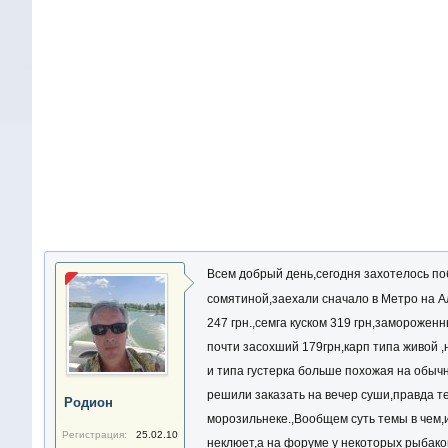
Всем добрый день,сегодня захотелось поб
сомятиной,заехали сначало в Метро на А
247 грн.,семга куском 319 грн,заморожен
почти засохший 179грн,карп типа живой ,н
и типа густерка больше похожая на обычно
решили заказать на вечер суши,правда те
Родион
морозильнеке.,Вообщем суть темы в чем,и
Регистрация:
25.02.10
неклюет,а на форуме у некоторых рыбак