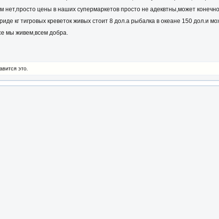
ом нет,просто цены в наших супермаркетов просто не адеквтны,может конечно
де кг тигровых креветок живых стоит 8 дол.а рыбалка в океане 150 дол.и мож
се мы живем,всем добра.
авится это.