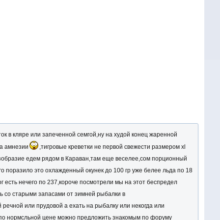
ток в кляре или запеченной семгой,ну на худой конец жаренной
па амнезии
,тигровые креветки не первой свежести размером xl
 безобразие едем рядом в Караван,там еще веселее,сом порционный
его поразило это охлажденный окунек до 100 гр уже белее льда по 18
ног есть нечего по 237,короче посмотрели мы на этот беспредел
ть со старыми запасами от зимней рыбалки в
 речной или прудовой а ехать на рыбалку или некогда или
 по нормсльной цене можно предложить знакомым по форуму