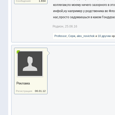
Сообщения:
1.834
коллегам,по моему ничего зазорного в эт
инфой,ну например у родственика во Флори
нас,просто задумаешься в каком Гондура
Родион
,
25.06.16
Professor
,
Серж
,
alex_novichok
и
10 другим
нр
Реклама
Регистрация:
06.01.12