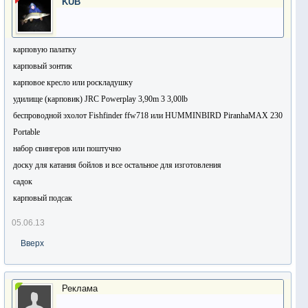
KUB
карповую палатку
карповый зонтик
карповое кресло или роскладушку
удилище (карповик) JRC Powerplay 3,90m 3 3,00lb
беспроводной эхолот Fishfinder ffw718 или
HUMMINBIRD PiranhaMAX 230
Portable
набор свингеров или поштучно
доску для катания бойлов и все остальное для изготовления
садок
карповый подсак
05.06.13
Вверх
Реклама